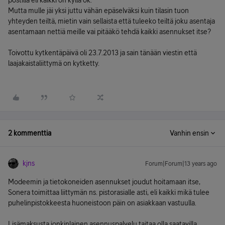
postilla eli kaikki on kyllä ok.
Mutta mulle jäi yksi juttu vähän epäselväksi kuin tilasin tuon
yhteyden teiltä, mietin vain sellaista että tuleeko teiltä joku asentaja
asentamaan nettiä meille vai pitääkö tehdä kaikki asennukset itse?
Toivottu kytkentäpäivä oli 23.7.2013 ja sain tänään viestin että
laajakaistaliittymä on kytketty.
2 kommenttia
Vanhin ensin
kjns
Forum|Forum|13 years ago
Modeemin ja tietokoneiden asennukset joudut hoitamaan itse,
Sonera toimittaa liittymän ns. pistorasialle asti, eli kaikki mikä tulee
puhelinpistokkeesta huoneistoon päin on asiakkaan vastuulla.
Lisämaksusta jonkinlainen asennuspalvelu taitaa olla saatavilla