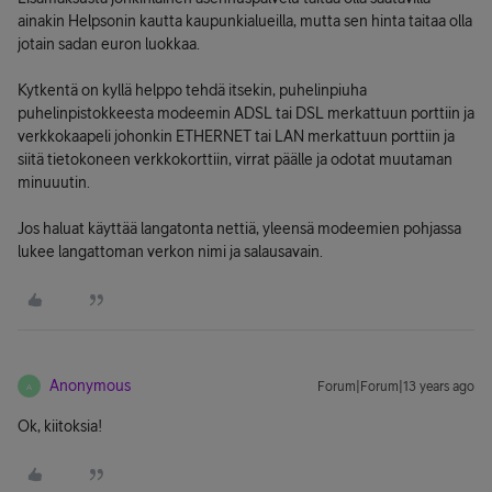
ainakin Helpsonin kautta kaupunkialueilla, mutta sen hinta taitaa olla
jotain sadan euron luokkaa.
Kytkentä on kyllä helppo tehdä itsekin, puhelinpiuha
puhelinpistokkeesta modeemin ADSL tai DSL merkattuun porttiin ja
verkkokaapeli johonkin ETHERNET tai LAN merkattuun porttiin ja
siitä tietokoneen verkkokorttiin, virrat päälle ja odotat muutaman
minuuutin.
Jos haluat käyttää langatonta nettiä, yleensä modeemien pohjassa
lukee langattoman verkon nimi ja salausavain.
Anonymous
Forum|Forum|13 years ago
A
Ok, kiitoksia!