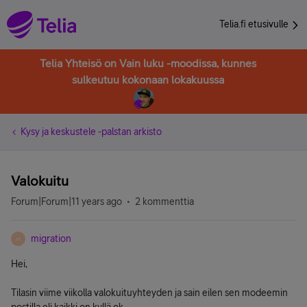
Telia.fi etusivulle
Telia Yhteisö on Vain luku -moodissa, kunnes
sulkeutuu kokonaan lokakuussa
Kysy ja keskustele -palstan arkisto
Valokuitu
Forum|Forum|11 years ago
2 kommenttia
migration
M
Hei,
Tilasin viime viikolla valokuituyhteyden ja sain eilen sen modeemin