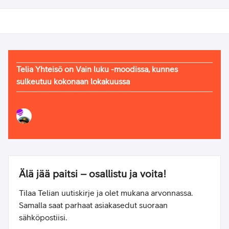
Telia Yhteisö on Vain luku -moodissa, kunnes
sulkeutuu kokonaan lokakuussa
Älä jää paitsi – osallistu ja voita!
Tilaa Telian uutiskirje ja olet mukana arvonnassa.
Samalla saat parhaat asiakasedut suoraan
sähköpostiisi.