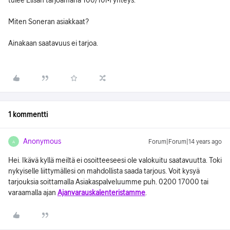
tulee Elisan tarjoamana 100/10M yhteys.
Miten Soneran asiakkaat?
Ainakaan saatavuus ei tarjoa.
1 kommentti
Anonymous
Forum|Forum|14 years ago
A
Hei. Ikävä kyllä meiltä ei osoitteeseesi ole valokuitu saatavuutta. Toki
nykyiselle liittymällesi on mahdollista saada tarjous. Voit kysyä
tarjouksia soittamalla Asiakaspalveluumme puh. 0200 17000 tai
varaamalla ajan
Ajanvarauskalenteristamme
.