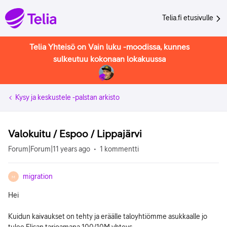
Telia.fi etusivulle
Telia Yhteisö on Vain luku -moodissa, kunnes
sulkeutuu kokonaan lokakuussa
Kysy ja keskustele -palstan arkisto
Valokuitu / Espoo / Lippajärvi
Forum|Forum|11 years ago
1 kommentti
migration
M
Hei
Kuidun kaivaukset on tehty ja eräälle taloyhtiömme asukkaalle jo