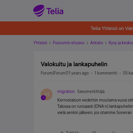
Telia Yhteisö on Va
Yhteisö
Foorumin etusivu
Arkisto
Kysy ja kesku
Valokuitu ja lankapuhelin
Forum|Forum|11 years ago
1 kommentti
55 ka
migration
Savumerkittäjä
M
Kerrostaloon vedettiin muutama vuosi sitt
Talossa on runsaasti (DNA:n) lankapuhelimia
vielä senkin jälkeen, jos otamme Sonera