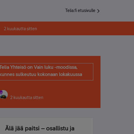
Telia.fi etusivulle
2 kuukautta sitten
Telia Yhteisö on Vain luku -moodissa,
kunnes sulkeutuu kokonaan lokakuussa
2 kuukautta sitten
Älä jää paitsi – osallistu ja