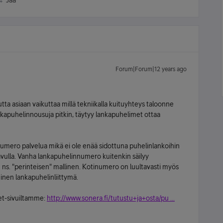
Jaa
Forum|Forum|12 years ago
tta asiaan vaikuttaa millä tekniikalla kuituyhteys taloonne
nkapuhelinnousuja pitkin, täytyy lankapuhelimet ottaa
inumero palvelua mikä ei ole enää sidottuna puhelinlankoihin
avulla. Vanha lankapuhelinnumero kuitenkin säilyy
ns. "perinteisen" mallinen. Kotinumero on luultavasti myös
inen lankapuhelinliittymä.
net-sivuiltamme:
http://www.sonera.fi/tutustu+ja+osta/pu ...