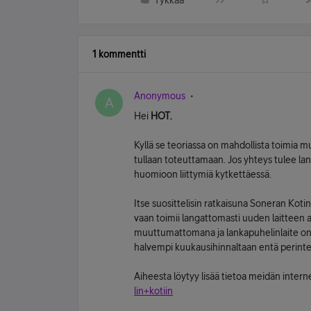
Tykkää
1 kommentti
Anonymous
A
Hei
HOT
,
Kyllä se teoriassa on mahdollista toimia mu
tullaan toteuttamaan. Jos yhteys tulee la
huomioon liittymiä kytkettäessä.
Itse suosittelisin ratkaisuna Soneran Kot
vaan toimii langattomasti uuden laitteen 
muuttumattomana ja lankapuhelinlaite on 
halvempi kuukausihinnaltaan entä perinte
Aiheesta löytyy lisää tietoa meidän inter
lin+kotiin