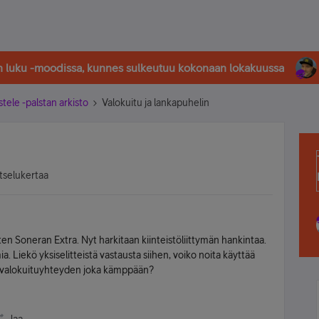
in luku -moodissa, kunnes sulkeutuu kokonaan lokakuussa
stele -palstan arkisto
Valokuitu ja lankapuhelin
tselukertaa
en Soneran Extra. Nyt harkitaan kiinteistöliittymän hankintaa.
. Liekö yksiselitteistä vastausta siihen, voiko noita käyttää
n valokuituyhteyden joka kämppään?