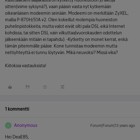
Käsittääkseni laajakaista on kytketty huoneistoon jo aikoja
sitten(viime syksynä?), vaan pääsin vasta nyt kytkemään
oikeanlaisen modeemin seinään. Modeemi on merkiltään ZyXEL,
mallia P-870H/51A v2. Olen kokeillut molempia huoneiston
puhelinpistokkeita, mutta valot eivät silti pala DSL eikä Internet
kohdissa, tai sitten DSL vain vilkuttaa(vuorokauden odottelun
jälkeenkään mitään ei tapahdu). -Kytketty on monet kerrat, enkä
tämän pitemmälle pääse. Kone tunnistaa modeemin mutta
nettiyhteyttä ei tunnu löytyvän. Mikä neuvoksi? Missä vika?
Kiitoksia vastauksista!
1 kommentti
Anonymous
Forum|Forum|13 years ago
A
Hei DeaE85,