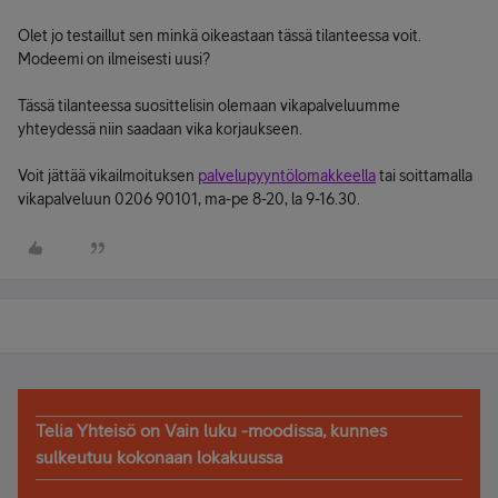
Olet jo testaillut sen minkä oikeastaan tässä tilanteessa voit.
Modeemi on ilmeisesti uusi?
Tässä tilanteessa suosittelisin olemaan vikapalveluumme
yhteydessä niin saadaan vika korjaukseen.
Voit jättää vikailmoituksen
palvelupyyntölomakkeella
tai soittamalla
vikapalveluun 0206 90101, ma-pe 8-20, la 9-16.30.
Telia Yhteisö on Vain luku -moodissa, kunnes
sulkeutuu kokonaan lokakuussa