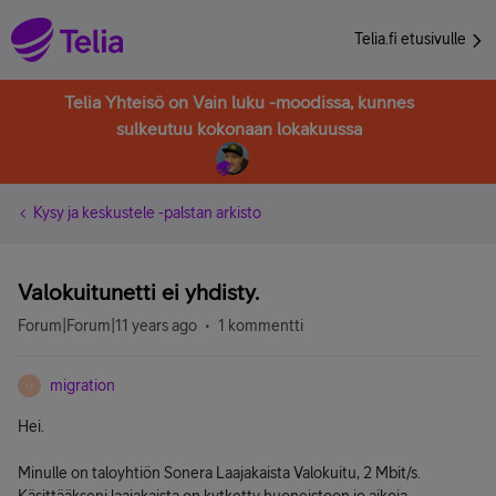
Telia.fi etusivulle
Telia Yhteisö on Vain luku -moodissa, kunnes
sulkeutuu kokonaan lokakuussa
Kysy ja keskustele -palstan arkisto
Valokuitunetti ei yhdisty.
Forum|Forum|11 years ago
1 kommentti
migration
M
Hei.
Minulle on taloyhtiön Sonera Laajakaista Valokuitu, 2 Mbit/s.