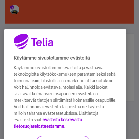
Älä jää paitsi – osallistu ja voita!
Tilaa Telian uutiskirje ja olet mukana arvonnassa.
Käytämme sivustollamme evästeitä
Samalla saat parhaat asiakasedut suoraan
Käytämme sivustollamme evästeitä ja vastaavia
sähköpostiisi.
teknologioita käyttökokemuksen parantamiseksi sekä
toiminnallisiin, tilastollisiin ja markkinointitarkoituksiin.
Voit hallinnoida evästevalintojasi alla. Kaikki luokat
Tilaa nyt
sisältävät kolmansien osapuolien evästeitä ja
merkitsevät tietojen siirtämistä kolmansille osapuolille.
Voit hallinnoida evästeitä tai poistaa ne käytöstä
milloin tahansa evästeasetuksissa. Lisätietoja
evästeistä saat
evästeitä koskevasta
tietosuojaselosteestamme.