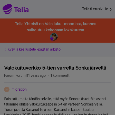
Telia.fi etusivulle
Telia Yhteisö on Vain luku -moodissa, kunnes
sulkeutuu kokonaan lokakuussa
Kysy ja keskustele -palstan arkisto
Valokuituverkko 5-tien varrella Sonkajärvellä
Forum|Forum|11 years ago
1 kommentti
migration
M
Sain sattumalta tänään selville, että myös Sonera äskettäin asensi
talomme ohitse valokuitukaapelin 5-tien varteen Sonkajärvellä.
Tiesin jo, että Kaisanet teki sen. Kaisanetin kaapeli kuuluu