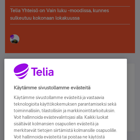
Telia Yhteisö on Vain luku -moodissa, kunnes
sulkeutuu kokonaan lokakuussa
Älä jää paitsi – osallistu ja voita!
Tilaa Telian uutiskirje ja olet mukana arvonnassa.
Käytämme sivustollamme evästeitä
Samalla saat parhaat asiakasedut suoraan
Käytämme sivustollamme evästeitä ja vastaavia
sähköpostiisi.
teknologioita käyttökokemuksen parantamiseksi sekä
toiminnallisiin, tilastollisiin ja markkinointitarkoituksiin.
Voit hallinnoida evästevalintojasi alla. Kaikki luokat
Tilaa nyt
sisältävät kolmansien osapuolien evästeitä ja
merkitsevät tietojen siirtämistä kolmansille osapuolille.
Voit hallinnoida evästeitä tai poistaa ne käytöstä