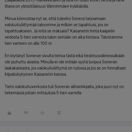
Laajakaista 2015 -hankkeeseen ja siitä on tullut kotiin tietoa ja tänä
iltana on yleisötilaisuus Vänninmäen kylätalolla.
Minua kiinnostaa nyt se, että tuleeko Sonera tarjoamaan
valokuituliittymää taloomme ja milloin se tapahtuisi, jos on
tapahtuakseen. Ja mitä se maksaisi? Kaisanetin hinta kaapelin
vedosta 5-tien varresta talon seinään on aika hintava. Talostamme
tien varteen on alle 100 m.
En löytänyt Soneran sivulta tietoa tästä eikä tiedotusvälineissäkään
ole puhuttu asiasta. Minulla ei ole mitään syytä luopua Soneran
laakakaistasta, jos valokuituliittymä on tulossa ja jos se on hinnaltaan
kilpailukykyinen Kaisanetin kanssa.
Tieto valokuituverkosta tuli Soneran alihankkijalta, joka juuri nyt on
tekemässä joitain mittauksia 5-tien varrella.