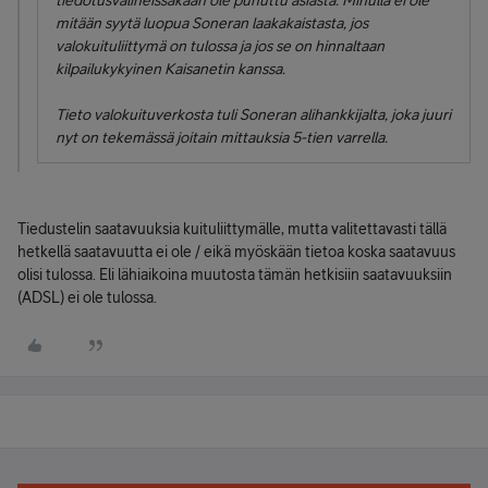
tiedotusvälineissäkään ole puhuttu asiasta. Minulla ei ole
mitään syytä luopua Soneran laakakaistasta, jos
valokuituliittymä on tulossa ja jos se on hinnaltaan
kilpailukykyinen Kaisanetin kanssa.
Tieto valokuituverkosta tuli Soneran alihankkijalta, joka juuri
nyt on tekemässä joitain mittauksia 5-tien varrella.
Tiedustelin saatavuuksia kuituliittymälle, mutta valitettavasti tällä
hetkellä saatavuutta ei ole / eikä myöskään tietoa koska saatavuus
olisi tulossa. Eli lähiaikoina muutosta tämän hetkisiin saatavuuksiin
(ADSL) ei ole tulossa.