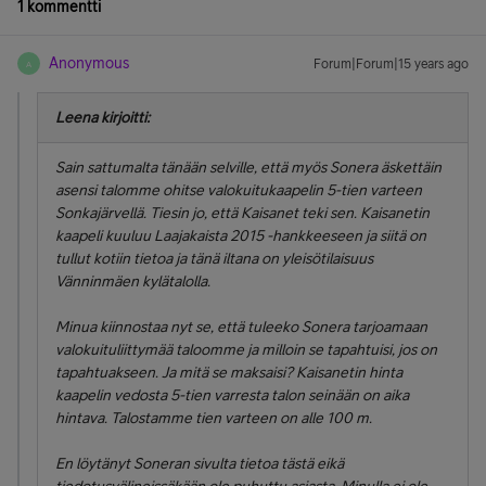
1 kommentti
Anonymous
Forum|Forum|15 years ago
A
Leena kirjoitti:
Sain sattumalta tänään selville, että myös Sonera äskettäin
asensi talomme ohitse valokuitukaapelin 5-tien varteen
Sonkajärvellä. Tiesin jo, että Kaisanet teki sen. Kaisanetin
kaapeli kuuluu Laajakaista 2015 -hankkeeseen ja siitä on
tullut kotiin tietoa ja tänä iltana on yleisötilaisuus
Vänninmäen kylätalolla.
Minua kiinnostaa nyt se, että tuleeko Sonera tarjoamaan
valokuituliittymää taloomme ja milloin se tapahtuisi, jos on
tapahtuakseen. Ja mitä se maksaisi? Kaisanetin hinta
kaapelin vedosta 5-tien varresta talon seinään on aika
hintava. Talostamme tien varteen on alle 100 m.
En löytänyt Soneran sivulta tietoa tästä eikä