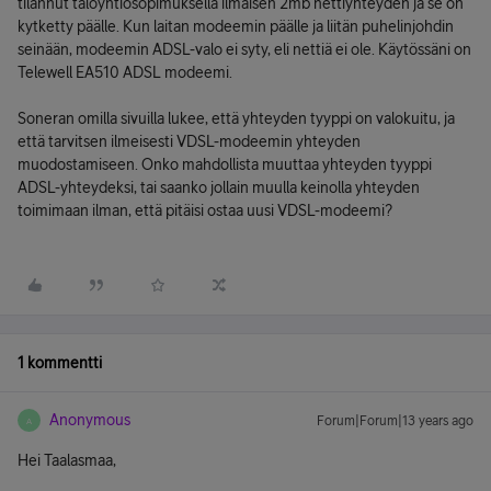
tilannut taloyhtiösopimuksella ilmaisen 2mb nettiyhteyden ja se on
kytketty päälle. Kun laitan modeemin päälle ja liitän puhelinjohdin
seinään, modeemin ADSL-valo ei syty, eli nettiä ei ole. Käytössäni on
Telewell EA510 ADSL modeemi.
Soneran omilla sivuilla lukee, että yhteyden tyyppi on valokuitu, ja
että tarvitsen ilmeisesti VDSL-modeemin yhteyden
muodostamiseen. Onko mahdollista muuttaa yhteyden tyyppi
ADSL-yhteydeksi, tai saanko jollain muulla keinolla yhteyden
toimimaan ilman, että pitäisi ostaa uusi VDSL-modeemi?
1 kommentti
Anonymous
Forum|Forum|13 years ago
A
Hei Taalasmaa,