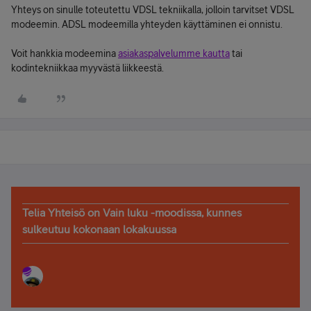
Yhteys on sinulle toteutettu VDSL tekniikalla, jolloin tarvitset VDSL
modeemin. ADSL modeemilla yhteyden käyttäminen ei onnistu.
Voit hankkia modeemina
asiakaspalvelumme kautta
tai
kodintekniikkaa myyvästä liikkeestä.
Telia Yhteisö on Vain luku -moodissa, kunnes
sulkeutuu kokonaan lokakuussa