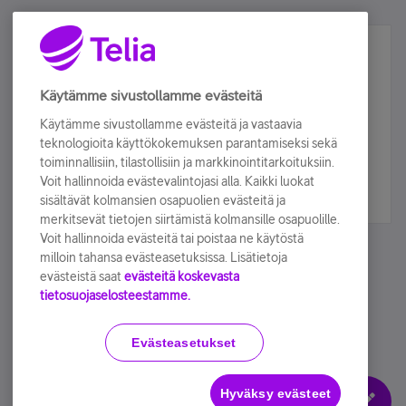
Älä jää paitsi – osallistu ja voita!
Tilaa Telian uutiskirje ja olet mukana arvonnassa.
Käytämme sivustollamme evästeitä
Samalla saat parhaat asiakasedut suoraan
Käytämme sivustollamme evästeitä ja vastaavia
sähköpostiisi.
teknologioita käyttökokemuksen parantamiseksi sekä
toiminnallisiin, tilastollisiin ja markkinointitarkoituksiin.
Voit hallinnoida evästevalintojasi alla. Kaikki luokat
Tilaa nyt
sisältävät kolmansien osapuolien evästeitä ja
merkitsevät tietojen siirtämistä kolmansille osapuolille.
Voit hallinnoida evästeitä tai poistaa ne käytöstä
milloin tahansa evästeasetuksissa. Lisätietoja
evästeistä saat
evästeitä koskevasta
tietosuojaselosteestamme.
Käyttöehdot
Accessibility statement
Evästeasetukset
Hyväksy evästeet
Evästeasetukset