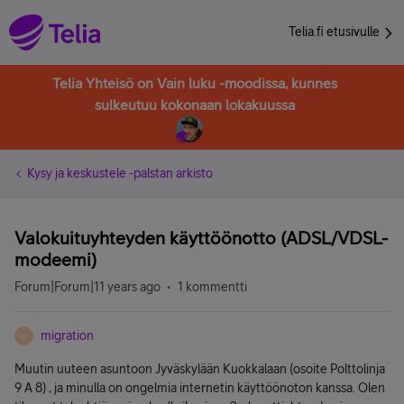
Telia.fi etusivulle
Telia Yhteisö on Vain luku -moodissa, kunnes
sulkeutuu kokonaan lokakuussa
Kysy ja keskustele -palstan arkisto
Valokuituyhteyden käyttöönotto (ADSL/VDSL-
modeemi)
Forum|Forum|11 years ago
1 kommentti
migration
M
Muutin uuteen asuntoon Jyväskylään Kuokkalaan (osoite Polttolinja
9 A 8) , ja minulla on ongelmia internetin käyttöönoton kanssa. Olen