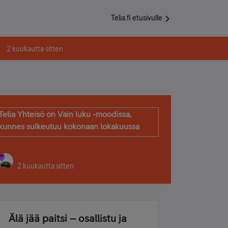
Telia.fi etusivulle
2 kuukautta sitten
Telia Yhteisö on Vain luku -moodissa,
kunnes sulkeutuu kokonaan lokakuussa
2 kuukautta sitten
Älä jää paitsi – osallistu ja