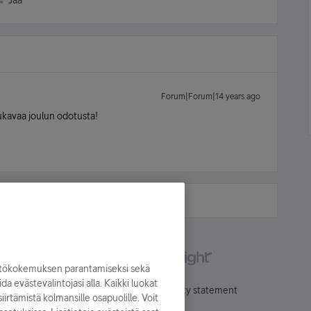
Jaa
Forum|Forum|14 years ago
ukavaa joulun odotusta!
yttökokemuksen parantamiseksi sekä
oida evästevalintojasi alla. Kaikki luokat
Käyttöehdot
Accessibility statement
irtämistä kolmansille osapuolille. Voit