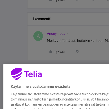
Tykkää
1 kommentti
Anonymous
A
Moi
tuuri
! Tämä asia hoituikin kuntoon. M
Tykkää
Käytämme sivustollamme evästeitä
Käytämme sivustollamme evästeitä ja vastaavia teknologioita kä
toiminnallisiin, tilastollisiin ja markkinointitarkoituksiin. Voit hallinn
sisältävät kolmansien osapuolien evästeitä ja merkitsevät tietojen si