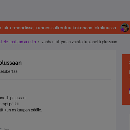
in luku -moodissa, kunnes sulkeutuu kokonaan lokakuussa
stele -palstan arkisto
vanhan liittymän vaihto tuplanetti plussaan
 plussaan
selukertaa
anetti plussaan
mpi pätkii.
itikun ns kaupan päälle.