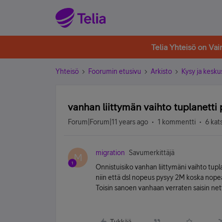
Telia Yhteisö on Va
Yhteisö
Foorumin etusivu
Arkisto
Kysy ja kesku
vanhan liittymän vaihto tuplanetti
Forum|Forum|11 years ago
1 kommentti
6 kat
migration
Savumerkittäjä
M
Onnistuisiko vanhan liittymäni vaihto tupl
niin että dsl nopeus pysyy 2M koska nopea
Toisin sanoen vanhaan verraten saisin nett