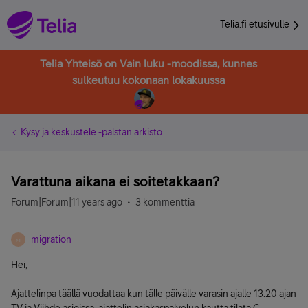
Telia.fi etusivulle
Telia Yhteisö on Vain luku -moodissa, kunnes
sulkeutuu kokonaan lokakuussa
Kysy ja keskustele -palstan arkisto
Varattuna aikana ei soitetakkaan?
Forum|Forum|11 years ago
3 kommenttia
migration
M
Hei,
Ajattelinpa täällä vuodattaa kun tälle päivälle varasin ajalle 13.20 ajan