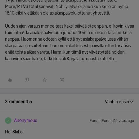
TV ja Viihde asioissa, ajattelin asiakaspalvelun kautta tilata C
More/MTV3 total kanavat. Noh, yllätys oli suuri kun kello on nyt jo
18.10 eikä vieläkään ole asiakaspalvelu ottanut yhteyttä.
Uuden ajan varaus menee taas kaksi päivää eteenpäin, ei kovin kivaa
toimintaa! Ja asiakaspalveluun jonotus 10min ei oikein tällä hetkellä
nappaa. Huomenna odotan kyllä että nyt asiakaspalvelussa vähän
skarpataan ja soitetaan ihan oma aloitteisesti päivällä ettei tarvitisis
enää toista aikaa varata. Harmi kun tämä nyt viivästyttää noiden
kanavien saantiakin, tarkoitus oli Karjala turnausta katsella..
3 kommenttia
Vanhin ensin
Anonymous
Forum|Forum|13 years ago
A
Hei
Slabs
!