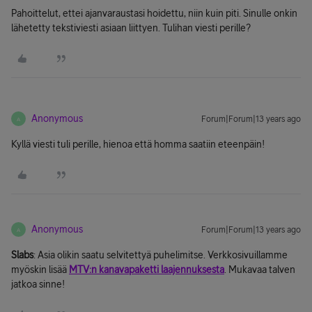
Pahoittelut, ettei ajanvaraustasi hoidettu, niin kuin piti. Sinulle onkin
lähetetty tekstiviesti asiaan liittyen. Tulihan viesti perille?
Anonymous
Forum|Forum|13 years ago
A
Kyllä viesti tuli perille, hienoa että homma saatiin eteenpäin!
Anonymous
Forum|Forum|13 years ago
A
Slabs
: Asia olikin saatu selvitettyä puhelimitse. Verkkosivuillamme
myöskin lisää
MTV:n kanavapaketti laajennuksesta
. Mukavaa talven
jatkoa sinne!