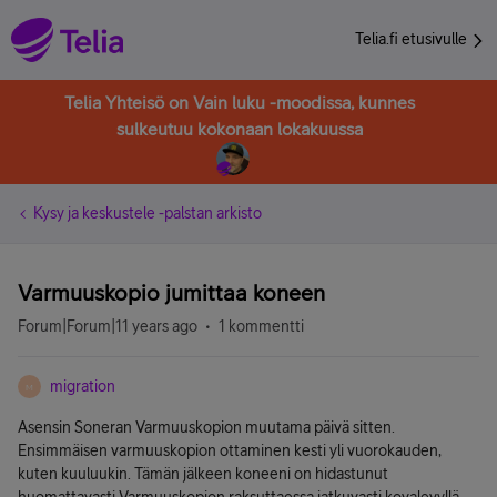
Telia.fi etusivulle
Telia Yhteisö on Vain luku -moodissa, kunnes
sulkeutuu kokonaan lokakuussa
Kysy ja keskustele -palstan arkisto
Varmuuskopio jumittaa koneen
Forum|Forum|11 years ago
1 kommentti
migration
M
Asensin Soneran Varmuuskopion muutama päivä sitten.
Ensimmäisen varmuuskopion ottaminen kesti yli vuorokauden,
kuten kuuluukin. Tämän jälkeen koneeni on hidastunut