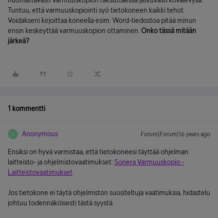
huomattavasti Varmuuskopion raksuttaessa jatkuvasti kovalevyllä.
Tuntuu, että varmuuskopiointi syö tietokoneen kaikki tehot.
Voidakseni kirjoittaa koneella esim. Word-tiedostoa pitää minun
ensin keskeyttää varmuuskopion ottaminen.
Onko tässä mitään
järkeä?
1 kommentti
Anonymous
Forum|Forum|16 years ago
A
Ensiksi on hyvä varmistaa, että tietokoneesi täyttää ohjelman
laitteisto- ja ohjelmistovaatimukset:
Sonera Varmuuskopio -
Laitteistovaatimukset
Jos tietokone ei täytä ohjelmiston suositeltuja vaatimuksia, hidastelu
johtuu todennäköisesti tästä syystä.