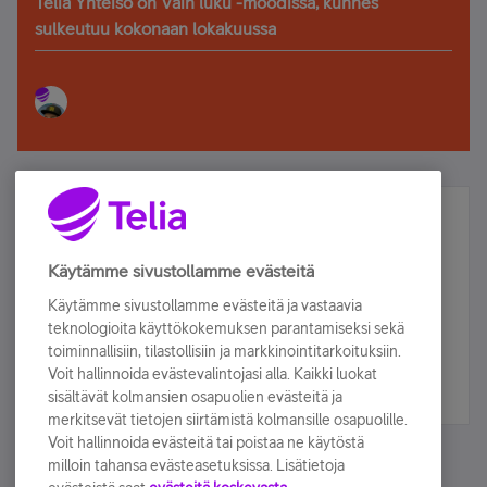
Telia Yhteisö on Vain luku -moodissa, kunnes
sulkeutuu kokonaan lokakuussa
Älä jää paitsi – osallistu ja voita!
Tilaa Telian uutiskirje ja olet mukana arvonnassa.
Käytämme sivustollamme evästeitä
Samalla saat parhaat asiakasedut suoraan
Käytämme sivustollamme evästeitä ja vastaavia
sähköpostiisi.
teknologioita käyttökokemuksen parantamiseksi sekä
toiminnallisiin, tilastollisiin ja markkinointitarkoituksiin.
Voit hallinnoida evästevalintojasi alla. Kaikki luokat
Tilaa nyt
sisältävät kolmansien osapuolien evästeitä ja
merkitsevät tietojen siirtämistä kolmansille osapuolille.
Voit hallinnoida evästeitä tai poistaa ne käytöstä
milloin tahansa evästeasetuksissa. Lisätietoja