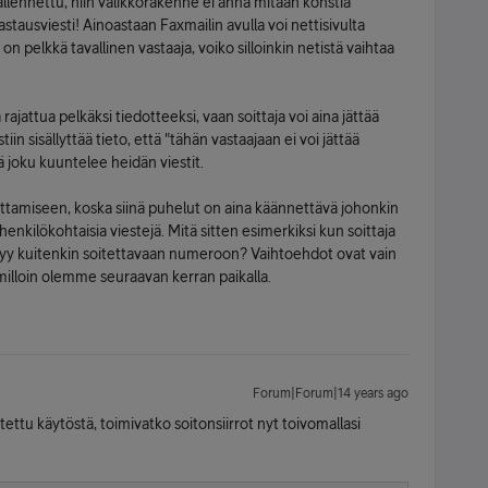
 tallennettu, niin valikkorakenne ei anna mitään konstia
astausviesti! Ainoastaan Faxmailin avulla voi nettisivulta
 on pelkkä tavallinen vastaaja, voiko silloinkin netistä vaihtaa
 rajattua pelkäksi tiedotteeksi, vaan soittaja voi aina jättää
iin sisällyttää tieto, että "tähän vastaajaan ei voi jättää
tä joku kuuntelee heidän viestit.
ottamiseen, koska siinä puhelut on aina käännettävä johonkin
enkilökohtaisia viestejä. Mitä sitten esimerkiksi kun soittaja
ytyy kuitenkin soitettavaan numeroon? Vaihtoehdot ovat vain
ä milloin olemme seuraavan kerran paikalla.
Forum|Forum|14 years ago
ettu käytöstä, toimivatko soitonsiirrot nyt toivomallasi