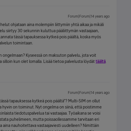
Forum|Forum|14 years ago
helut ohjataan aina molempiin liittymiin yhtä aikaa ja mikäli
u siirtyy 30 sekunnin kuluttua pääliittymän vastaajaan,
 kannata tässä tapauksessa kytkeä pois päältä, koska myös
alvelun toimintaan.
hän ongelmaan? Kyseessä on maksuton palvelu, jota voit
 silloin kun olet lomalla. Lisää tietoa palvelusta löydät
täältä
.
Forum|Forum|14 years ago
 tässä tapauksessa kytkeä pois päältä"? Multi-SIM on ollut
ja hyvin on toiminut. Nyt ongelma on siinä, että poistimme
onkinlaista tiedotuspalvelua tai vastaajaa. Työaikana se voisi
stata puhelimeen, mutta poissaollessamme tarvitaan eri
a aina nauhoitettava vastaajaviesti uudelleen? Nimittäin