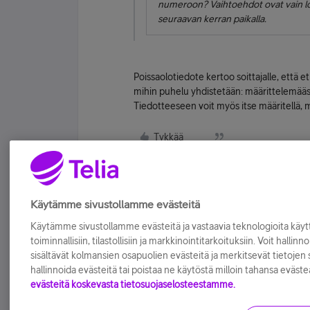
numeroon? Vaihtoehdot ovat vain loma
seuraavan kerran paikalla.
Poissaolotiedote kertoo soittajalle, että et
mihin puhelu yhdistetään: määrittelemääsi
Tiedotteeseen voit myös itse määritellä, mi
Tykkää
Käytämme sivustollamme evästeitä
Käytämme sivustollamme evästeitä ja vastaavia teknologioita kä
toiminnallisiin, tilastollisiin ja markkinointitarkoituksiin. Voit hallinn
sisältävät kolmansien osapuolien evästeitä ja merkitsevät tietojen si
hallinnoida evästeitä tai poistaa ne käytöstä milloin tahansa eväste
evästeitä koskevasta tietosuojaselosteestamme.