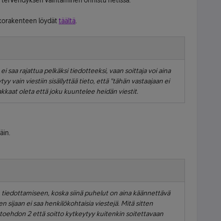
 ei tervehdyksen vaihtaminen onnistu netissä.
ikkorakenteen löydät
täältä
.
 ei saa rajattua pelkäksi tiedotteeksi, vaan soittaja voi aina
yy vain viestiin sisällyttää tieto, että "tähän vastaajaan ei
siakkaat oleta että joku kuuntelee heidän viestit.
äin.
n tiedottamiseen, koska siinä puhelut on aina käännettävä
sijaan ei saa henkilökohtaisia viestejä. Mitä sitten
ihtoehdon 2 että soitto kytkeytyy kuitenkin soitettavaan