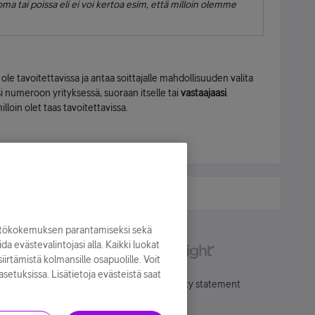
 tai poissa eli ei voi kertoa esim, että milloin olemme
 ole tavoitettavissa ja antaa soittajalle mahdollisuuden valita
 numeroon yrityksessä, suoraan itselle tai
vastaajaasi
.
lloin olet taas tavoitettavissa.
yttökokemuksen parantamiseksi sekä
oida evästevalintojasi alla. Kaikki luokat
irtämistä kolmansille osapuolille. Voit
asetuksissa. Lisätietoja evästeistä saat
Käyttöehdot
Accessibility statement