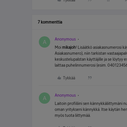
Tykkää
7 kommenttia
Anonymous
A
Moi
mikajoh
! Lisäätkö asiakasnumerosi käy
Asiakasnumero), niin tarkistan vastaajapal
keskustelupalstan käyttäjille ja se löytyy e
laittaa puhelinnumerosi (esim. 0401234567
Tykkää
Anonymous
A
Laitoin profiiliini sen kännykkäliittymän
oman yritykseni kännykkä. Itse käytän hen
myös tuota liittymää.