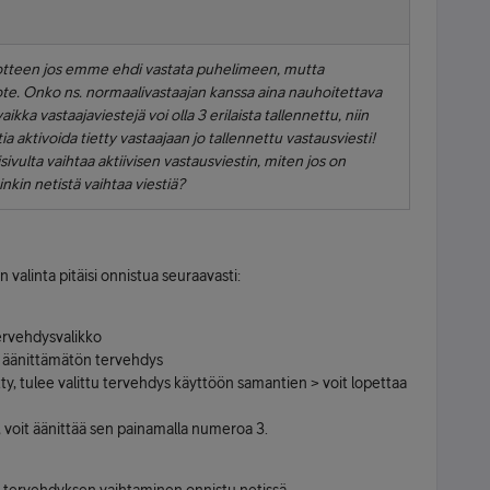
edotteen jos emme ehdi vastata puhelimeen, mutta
ote. Onko ns. normaalivastaajan kanssa aina nauhoitettava
ikka vastaajaviestejä voi olla 3 erilaista tallennettu, niin
 aktivoida tietty vastaajaan jo tallennettu vastausviesti!
sivulta vaihtaa aktiivisen vastausviestin, miten jos on
inkin netistä vaihtaa viestiä?
 valinta pitäisi onnistua seuraavasti:
 tervehdysvalikko
ai äänittämätön tervehdys
etty, tulee valittu tervehdys käyttöön samantien > voit lopettaa
y, voit äänittää sen painamalla numeroa 3.