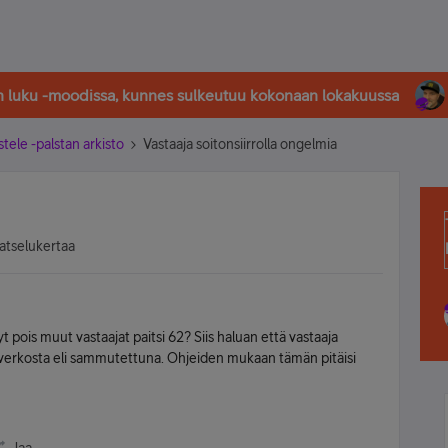
in luku -moodissa, kunnes sulkeutuu kokonaan lokakuussa
stele -palstan arkisto
Vastaaja soitonsiirrolla ongelmia
atselukertaa
t pois muut vastaajat paitsi 62? Siis haluan että vastaaja
s verkosta eli sammutettuna. Ohjeiden mukaan tämän pitäisi