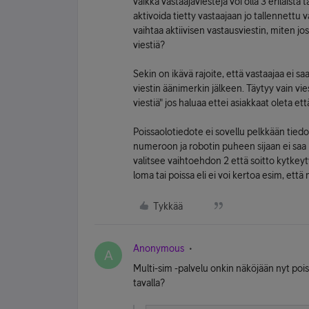
vaikka vastaajaviestejä voi olla 3 erilaista
aktivoida tietty vastaajaan jo tallennettu v
vaihtaa aktiivisen vastausviestin, miten jos
viestiä?
Sekin on ikävä rajoite, että vastaajaa ei saa
viestin äänimerkin jälkeen. Täytyy vain viest
viestiä" jos haluaa ettei asiakkaat oleta et
Poissaolotiedote ei sovellu pelkkään tied
numeroon ja robotin puheen sijaan ei saa h
valitsee vaihtoehdon 2 että soitto kytke
loma tai poissa eli ei voi kertoa esim, ett
Tykkää
Anonymous
A
Multi-sim -palvelu onkin näköjään nyt poist
tavalla?