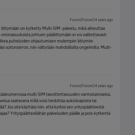
Forum|Forum|14 years ago
n liittymään on kytketty Multi-SIM -palvelu, mikä aiheuttaa
ominaisuuksista johtuen pääliittymään ei voi valitettavasti
 sotkea puheluiden ohjautumisen molempiin liittymiin.
 soitonsiirron, niin vältytään mahdollisilta ongelmilta. Multi-
Forum|Forum|14 years ago
on päänumerossa multi-SIM tavoittettavuuden varmistamiseksi,
lvelua saatavana millä voisi tiedottaa aukioloajoista tai
ä? Jos sitä käyttäisi niin, että kytkisi sen yrityspäätteestä
staajaa? Yrityspäätteellähän palveluiden päälle ja pois-kytkentä