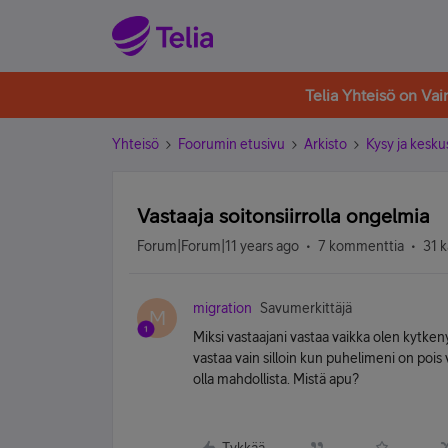
Telia Yhteisö on Va
Yhteisö
Foorumin etusivu
Arkisto
Kysy ja kesku
Vastaaja soitonsiirrolla ongelmia
Forum|Forum|11 years ago
7 kommenttia
31 k
migration
Savumerkittäjä
M
Miksi vastaajani vastaa vaikka olen kytkeny
vastaa vain silloin kun puhelimeni on poi
olla mahdollista. Mistä apu?