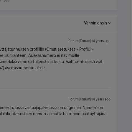
Jaa
Vanhin ensin
Forum|Forum|14 years ago
ttäjätunnuksen profiiliin (Omat asetukset > Profiili >
velusi tilanteen. Asiakasnumero ei näy muille
simerkiksi viimeksi tulleesta laskusta. Vaihtoehtoisesti voit
) asiakasnumeron tilalle.
Forum|Forum|14 years ago
i numeron, jossa vastaajapalvelussa on ongelmia. Numero on
kilökohtaisesti eri numeroa, mutta hallinnoin pääkäyttäjänä