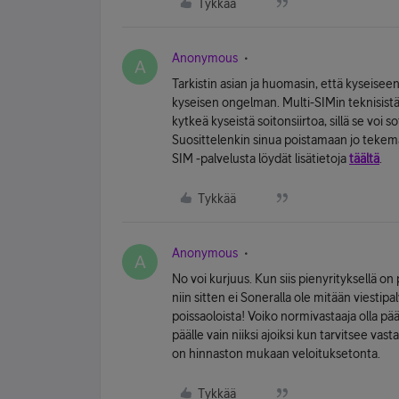
Tykkää
Anonymous
A
Tarkistin asian ja huomasin, että kyseisee
kyseisen ongelman. Multi-SIMin teknisistä 
kytkeä kyseistä soitonsiirtoa, sillä se voi
Suosittelenkin sinua poistamaan jo tekemäsi
SIM -palvelusta löydät lisätietoja
täältä
.
Tykkää
Anonymous
A
No voi kurjuus. Kun siis pienyrityksellä 
niin sitten ei Soneralla ole mitään viestipa
poissaoloista! Voiko normivastaaja olla pääll
päälle vain niiksi ajoiksi kun tarvitsee va
on hinnaston mukaan veloituksetonta.
Tykkää