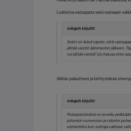
Mikäli liittymällä ei ole Faxmail-palvelua,
Lisätietoa vastaajasta sekä vastaajan val
mikajoh kirjoitti:
Sekin on ikävä rajoite, että vastaajaa
jättää viestin äänimerkin jälkeen. Täyt
voi jättää viestiä" jos haluaa ettei a
Välitän palautteesi ja kehitysideasi eteenp
mikajoh kirjoitti:
Poissaolotiedote ei sovellu pelkkää
johonkin numeroon ja robotin puheen 
esimerkiksi kun soittaja valitsee va