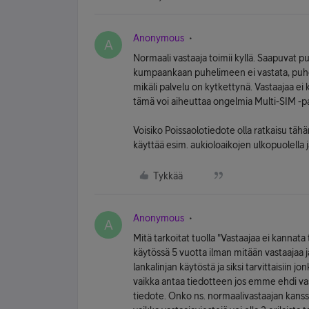
Anonymous
A
Normaali vastaaja toimii kyllä. Saapuvat pu
kumpaankaan puhelimeen ei vastata, puhel
mikäli palvelu on kytkettynä. Vastaajaa ei
tämä voi aiheuttaa ongelmia Multi-SIM -p
Voisiko Poissaolotiedote olla ratkaisu tä
käyttää esim. aukioloaikojen ulkopuolella ja
Tykkää
Anonymous
A
Mitä tarkoitat tuolla "Vastaajaa ei kannata
käytössä 5 vuotta ilman mitään vastaajaa 
lankalinjan käytöstä ja siksi tarvittaisiin j
vaikka antaa tiedotteen jos emme ehdi va
tiedote. Onko ns. normaalivastaajan kanss