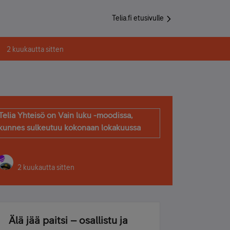
Telia.fi etusivulle
2 kuukautta sitten
Telia Yhteisö on Vain luku -moodissa,
kunnes sulkeutuu kokonaan lokakuussa
2 kuukautta sitten
Älä jää paitsi – osallistu ja