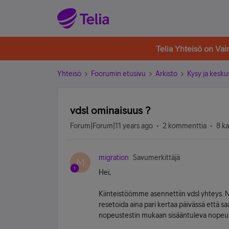
Telia Yhteisö on Va
Yhteisö
Foorumin etusivu
Arkisto
Kysy ja kesku
vdsl ominaisuus ?
Forum|Forum|11 years ago
2 kommenttia
8 k
migration
Savumerkittäjä
M
Hei,
Kiinteistöömme asennettiin vdsl yhteys. N
resetoida aina pari kertaa päivässä että s
nopeustestin mukaan sisääntuleva nopeus 