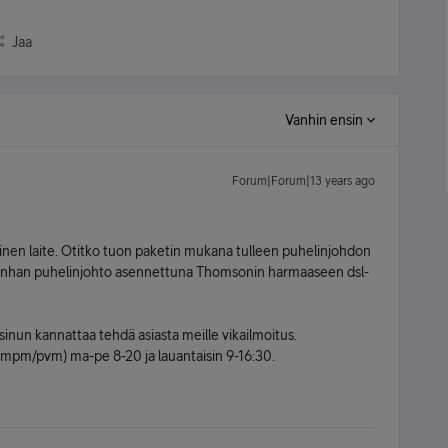
Jaa
Vanhin ensin
Forum|Forum|13 years ago
inen laite. Otitko tuon paketin mukana tulleen puhelinjohdon
 onhan puhelinjohto asennettuna Thomsonin harmaaseen dsl-
n sinun kannattaa tehdä asiasta meille vikailmoitus.
m/pvm) ma-pe 8-20 ja lauantaisin 9-16:30.