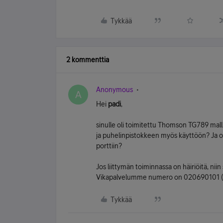
Tykkää
2 kommenttia
Anonymous
A
Hei
padi
,
sinulle oli toimitettu Thomson TG789 mall
ja puhelinpistokkeen myös käyttöön? Ja
porttiin?
Jos liittymän toiminnassa on häiriöitä, nii
Vikapalvelumme numero on 020690101 (mp
Tykkää