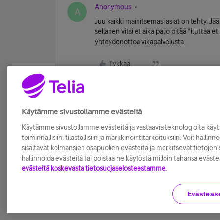
Anonymous
A
Juu kaikki mainitsemasi asiat on tehty. Jä
sellanen vitsi et aika paljo pitää *ituttaa e
yhteydenottoa vikapalvelusta.
Tykkää
Käytämme sivustollamme evästeitä
Käytämme sivustollamme evästeitä ja vastaavia teknologioita kä
toiminnallisiin, tilastollisiin ja markkinointitarkoituksiin. Voit hallinn
sisältävät kolmansien osapuolien evästeitä ja merkitsevät tietojen si
hallinnoida evästeitä tai poistaa ne käytöstä milloin tahansa eväste
evästeitä koskevasta tietosuojaselosteestamme.
Evästeas