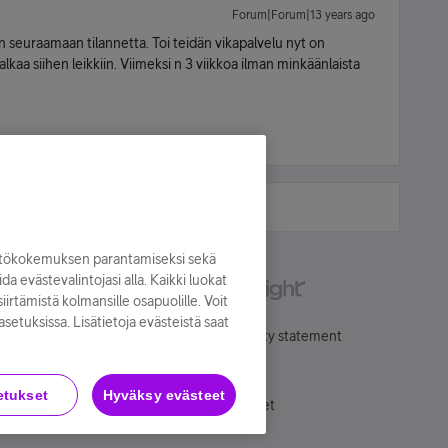
Forum|Forum|13 years ago
än seuraamaan tilannetta. Toi teidän vikapalvelu nyt on
t alkaa siihen leikkiin. Viimeksi n 3 viikkoa ilman minkäänlaista
yttökokemuksen parantamiseksi sekä
oida evästevalintojasi alla. Kaikki luokat
irtämistä kolmansille osapuolille. Voit
asetuksissa. Lisätietoja evästeistä saat
Käyttöehdot
Accessibility statement
etukset
Hyväksy evästeet
Evästeasetukset