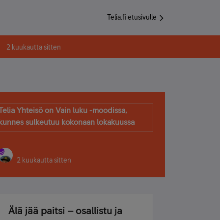
Telia.fi etusivulle
2 kuukautta sitten
Telia Yhteisö on Vain luku -moodissa,
kunnes sulkeutuu kokonaan lokakuussa
2 kuukautta sitten
Älä jää paitsi – osallistu ja