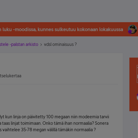
in luku -moodissa, kunnes sulkeutuu kokonaan lokakuussa
stele -palstan arkisto
vdsl ominaisuus ?
atselukertaa
yt kun linja on päivitetty 100 megaan niin modeemia tarvii
aa taas linjat toimimaan. Onko tämä ihan normaalia? Sonera
vaihtelee 35-78 megan välillä tämäkin normaalia ?