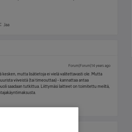
Jaa
Forum|Forum|14 years ago
kesken, mutta lisätietoja ei vielä valitettavasti ole. Mutta
suurista viiveistä (tai timeouttaa) - kannattaa antaa
oli saadaan tutkittua. Liittymäsi laitteet on toimitettu meiltä,
entajakäyntimaksusta.