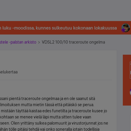
in luku -moodissa, kunnes sulkeutuu kokonaan lokakuussa
stele -palstan arkisto
VDSL2 100/10 traceroute ongelma
selukertaa
sani pientä traceroute ongelmaa ja en ole saanut sitä
ailmoituksen mutta mietin tässä että pitäiskö se perua.
mistään täyttää kaistaa edes funetilta ja traceroute kusee jo
 kohtaan se menee vielä läpi mutta sitten tulee vaan
seen. Olen yrittäny sulkea palomuurit ja virustorjunnat jos ne
hän tölle pitäisi tehdä vai onko soneralla jotain todellisia