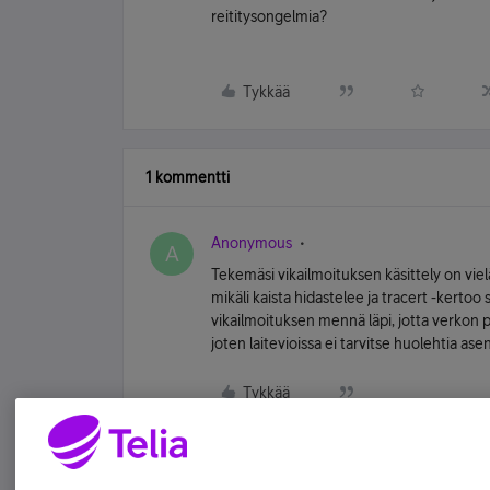
reititysongelmia?
Tykkää
1 kommentti
Anonymous
A
Tekemäsi vikailmoituksen käsittely on vielä 
mikäli kaista hidastelee ja tracert -kertoo 
vikailmoituksen mennä läpi, jotta verkon pu
joten laitevioissa ei tarvitse huolehtia as
Tykkää