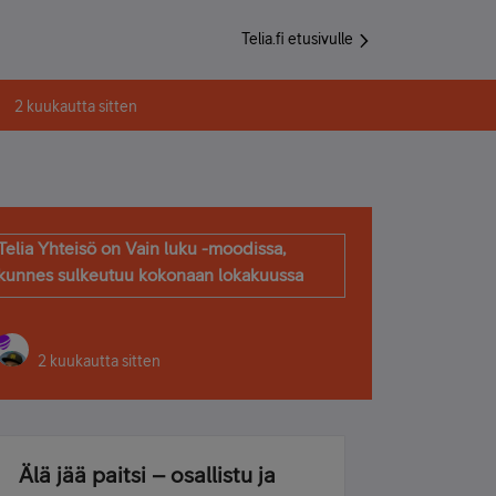
Telia.fi etusivulle
2 kuukautta sitten
Telia Yhteisö on Vain luku -moodissa,
kunnes sulkeutuu kokonaan lokakuussa
2 kuukautta sitten
Älä jää paitsi – osallistu ja