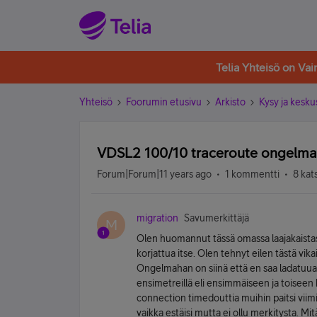
Telia Yhteisö on Va
Yhteisö
Foorumin etusivu
Arkisto
Kysy ja kesku
VDSL2 100/10 traceroute ongelma
Forum|Forum|11 years ago
1 kommentti
8 kat
migration
Savumerkittäjä
M
Olen huomannut tässä omassa laajakaistas
korjattua itse. Olen tehnyt eilen tästä vik
Ongelmahan on siinä että en saa ladatuua 
ensimetreillä eli ensimmäiseen ja toiseen
connection timedouttia muihin paitsi viimi
vaikka estäisi mutta ei ollu merkitysta. Mitä