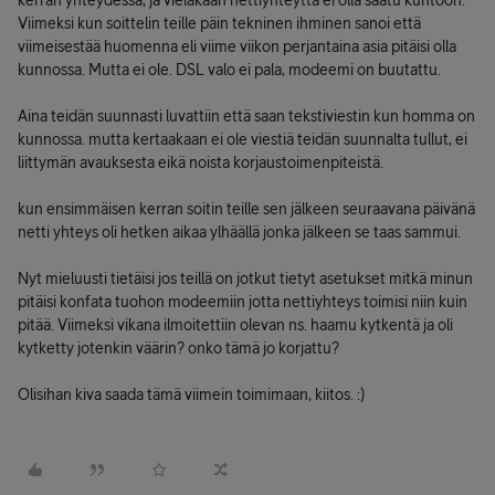
kerran yhteydessä, ja vieläkään nettiyhteyttä ei olla saatu kuntoon.
Viimeksi kun soittelin teille päin tekninen ihminen sanoi että
viimeisestää huomenna eli viime viikon perjantaina asia pitäisi olla
kunnossa. Mutta ei ole. DSL valo ei pala, modeemi on buutattu.
Aina teidän suunnasti luvattiin että saan tekstiviestin kun homma on
kunnossa. mutta kertaakaan ei ole viestiä teidän suunnalta tullut, ei
liittymän avauksesta eikä noista korjaustoimenpiteistä.
kun ensimmäisen kerran soitin teille sen jälkeen seuraavana päivänä
netti yhteys oli hetken aikaa ylhäällä jonka jälkeen se taas sammui.
Nyt mieluusti tietäisi jos teillä on jotkut tietyt asetukset mitkä minun
pitäisi konfata tuohon modeemiin jotta nettiyhteys toimisi niin kuin
pitää. Viimeksi vikana ilmoitettiin olevan ns. haamu kytkentä ja oli
kytketty jotenkin väärin? onko tämä jo korjattu?
Olisihan kiva saada tämä viimein toimimaan, kiitos. :)