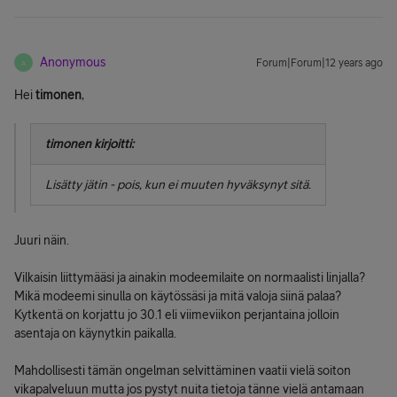
Anonymous
Forum|Forum|12 years ago
A
Hei
timonen
,
timonen kirjoitti:
Lisätty jätin - pois, kun ei muuten hyväksynyt sitä.
Juuri näin.
Vilkaisin liittymääsi ja ainakin modeemilaite on normaalisti linjalla?
Mikä modeemi sinulla on käytössäsi ja mitä valoja siinä palaa?
Kytkentä on korjattu jo 30.1 eli viimeviikon perjantaina jolloin
asentaja on käynytkin paikalla.
Mahdollisesti tämän ongelman selvittäminen vaatii vielä soiton
vikapalveluun mutta jos pystyt nuita tietoja tänne vielä antamaan