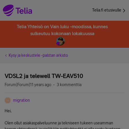
Telia.fi etusivulle
Telia Yhteisö on Vain luku -moodissa, kunnes
sulkeutuu kokonaan lokakuussa
Kysy ja keskustele -palstan arkisto
VDSL2 ja telewell TW-EAV510
Forum|Forum|11 years ago
3 kommenttia
migration
M
Hei,
Olen ollut asiakaspalveluunne ja tekniseen tukeen useamman