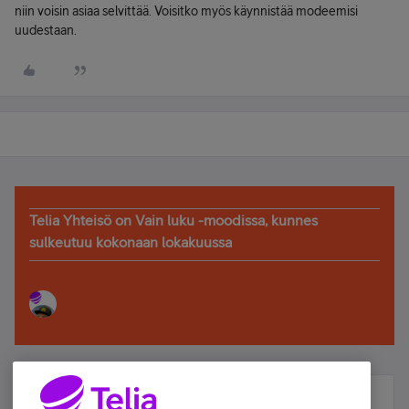
niin voisin asiaa selvittää. Voisitko myös käynnistää modeemisi
uudestaan.
Telia Yhteisö on Vain luku -moodissa, kunnes
sulkeutuu kokonaan lokakuussa
Älä jää paitsi – osallistu ja voita!