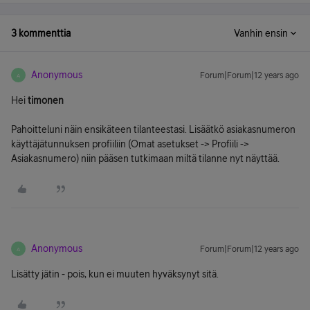
3 kommenttia
Vanhin ensin
Anonymous
Forum|Forum|12 years ago
A
Hei
timonen
Pahoitteluni näin ensikäteen tilanteestasi. Lisäätkö asiakasnumeron
käyttäjätunnuksen profiiliin (Omat asetukset -> Profiili ->
Asiakasnumero) niin pääsen tutkimaan miltä tilanne nyt näyttää.
Anonymous
Forum|Forum|12 years ago
A
Lisätty jätin - pois, kun ei muuten hyväksynyt sitä.