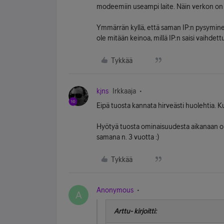
modeemiin useampi laite. Näin verkon on p
Ymmärrän kyllä, että saman IP:n pysyminen
ole mitään keinoa, millä IP:n saisi vaihdett
Tykkää
kjns
Irkkaaja
Eipä tuosta kannata hirveästi huolehtia. Ku
Hyötyä tuosta ominaisuudesta aikanaan oli 
samana n. 3 vuotta :)
Tykkää
Anonymous
A
Arttu- kirjoitti: