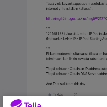
Tässä vielä kuvankaappaus em asetuksista
internet yhteys tällöin katkeaa) :
http://img59.imageshack.us/img59/2127/
***
192.168.1.33 tulee siitä, miten IP Poolin a
(Network > LAN > IP > IP Pool Starting Ad
***
Eli kun modeemin siltaavassa tilassa on hal
toimimaan, kun linkin kuvasta katsottuna 
Täppä kohtaan : Obtain an IP address auto
Täppä kohtaan : Obtain DNS Server addre
And That's all from this day ...
Tykkää