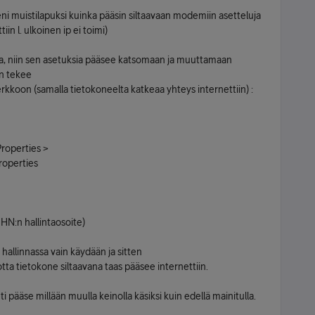
leni muistilapuksi kuinka pääsin siltaavaan modemiin asetteluja
in l. ulkoinen ip ei toimi)
a, niin sen asetuksia pääsee katsomaan ja muuttamaan
un tekee
rkkoon (samalla tietokoneelta katkeaa yhteys internettiin) :
roperties >
roperties
HN:n hallintaosoite)
in hallinnassa vain käydään ja sitten
tta tietokone siltaavana taas pääsee internettiin.
i pääse millään muulla keinolla käsiksi kuin edellä mainitulla.