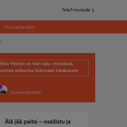
Telia.fi etusivulle
2 kuukautta sitten
a
Telia Yhteisö on Vain luku -moodissa,
kunnes sulkeutuu kokonaan lokakuussa
2 kuukautta sitten
Älä jää paitsi – osallistu ja