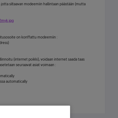
 jotta siltaavan modeemiin hallintaan päästään (mutta
2myk.jpg
loitusosoite on konffattu modeemiin :
dress)
linnoitu (internet poikki), voidaan internet saada taas
asetetaan seuraavat asiat voimaan :
matically
ssa automatically