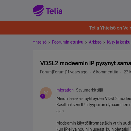
Telia Yhteisö on Va
Yhteisö
Foorumin etusivu
Arkisto
Kysy ja kesku
VDSL2 modeemin IP pysynyt saman
Forum|Forum|11 years ago
6 kommenttia
23 
migration
Savumerkittäjä
M
Minun laajakaistayhteyden VDSL2 modeemi
Käsittääkseni IP:n tyyppi on dynaaminen 
ajan.
Modeemin käyttöliittymästäkin yritin uudis
kun IP ei vaihdu niin useasti kuin olettai