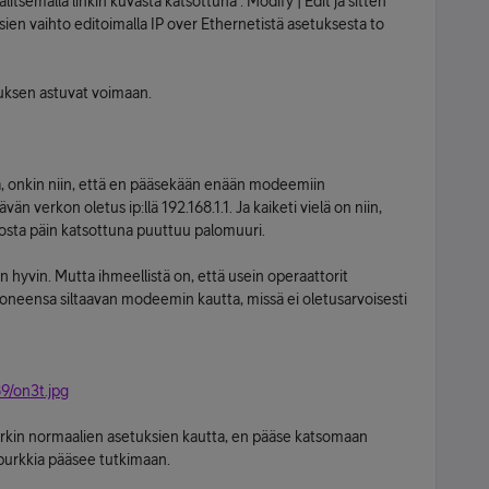
tsemalla linkin kuvasta katsottuna : Modify | Edit ja sitten
sien vaihto editoimalla IP over Ethernetistä asetuksesta to
tuksen astuvat voimaan.
, onkin niin, että en pääsekään enään modeemiin
vän verkon oletus ip:llä 192.168.1.1. Ja kaiketi vielä on niin,
kosta päin katsottuna puuttuu palomuuri.
n hyvin. Mutta ihmeellistä on, että usein operaattorit
oneensa siltaavan modeemin kautta, missä ei oletusarvoisesti
9/on3t.jpg
 purkin normaalien asetuksien kautta, en pääse katsomaan
-purkkia pääsee tutkimaan.