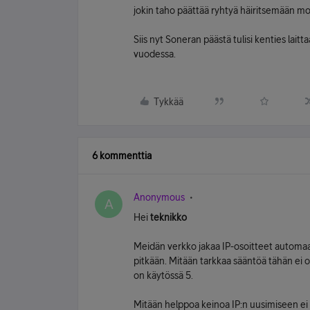
jokin taho päättää ryhtyä häiritsemään mo
Siis nyt Soneran päästä tulisi kenties lait
vuodessa.
Tykkää
6 kommenttia
Anonymous
A
Hei
teknikko
Meidän verkko jakaa IP-osoitteet automaat
pitkään. Mitään tarkkaa sääntöä tähän ei ol
on käytössä 5.
Mitään helppoa keinoa IP:n uusimiseen ei 