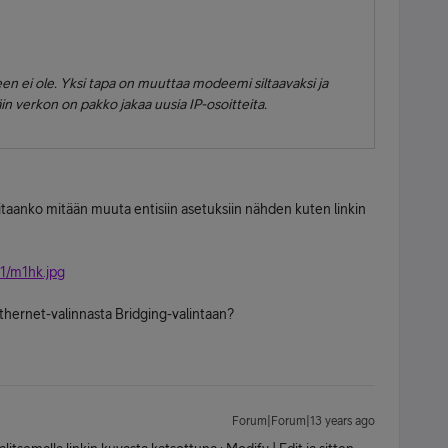
en ei ole. Yksi tapa on muuttaa modeemi siltaavaksi ja
n verkon on pakko jakaa uusia IP-osoitteita.
vitaanko mitään muuta entisiin asetuksiin nähden kuten linkin
1/m1hk.jpg
Ethernet-valinnasta Bridging-valintaan?
Forum|Forum|13 years ago