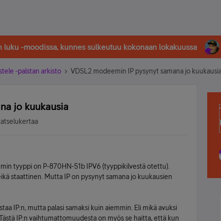
in luku -moodissa, kunnes sulkeutuu kokonaan lokakuussa
stele -palstan arkisto
VDSL2 modeemin IP pysynyt samana jo kuukausi
a jo kuukausia
katselukertaa
n tyyppi on P-870HN-51b IPV6 (tyyppikilvestä otettu).
eikä staattinen. Mutta IP on pysynyt samana jo kuukausien
taa IP:n, mutta palasi samaksi kuin aiemmin. Eli mikä avuksi
si. Tästä IP:n vaihtumattomuudesta on myös se haitta, että kun