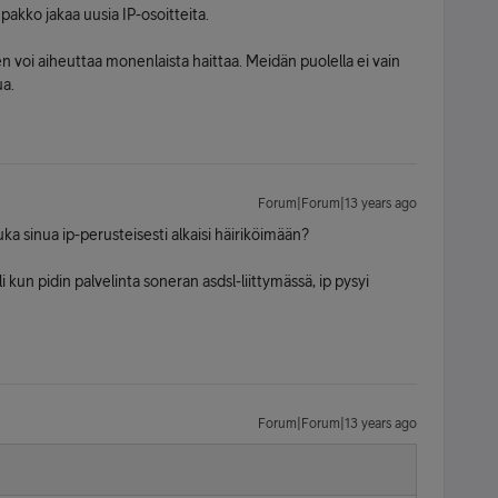
akko jakaa uusia IP-osoitteita.
 voi aiheuttaa monenlaista haittaa. Meidän puolella ei vain
ua.
Forum|Forum|13 years ago
ka sinua ip-perusteisesti alkaisi häiriköimään?
kun pidin palvelinta soneran asdsl-liittymässä, ip pysyi
Forum|Forum|13 years ago