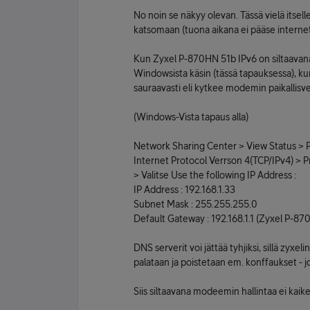
No noin se näkyy olevan. Tässä vielä itsel
katsomaan (tuona aikana ei pääse internetti
Kun Zyxel P-870HN 51b IPv6 on siltaavan
Windowsista käsin (tässä tapauksessa), k
sauraavasti eli kytkee modemin paikallisve
(Windows-Vista tapaus alla)
Network Sharing Center > View Status > P
Internet Protocol Verrson 4(TCP/IPv4) > P
> Valitse Use the following IP Address :
IP Address : 192.168.1.33
Subnet Mask : 255.255.255.0
Default Gateway : 192.168.1.1 (Zyxel P-870
DNS serverit voi jättää tyhjiksi, sillä zyxel
palataan ja poistetaan em. konffaukset - jo
Siis siltaavana modeemin hallintaa ei kaiket