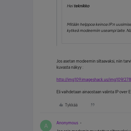
Hei
teknikko
Mitään helppoa keinoa IP:n uusimise
kytkeä modeemiin useampi laite. Näi
Jos asetan modeemin siltaavaksi, niin tar
kuvasta näkyy :
http://img109.imageshack.us/img109/278
Eli vaihdetaan ainaostaan valinta IP over 
Tykkää
Anonymous
A