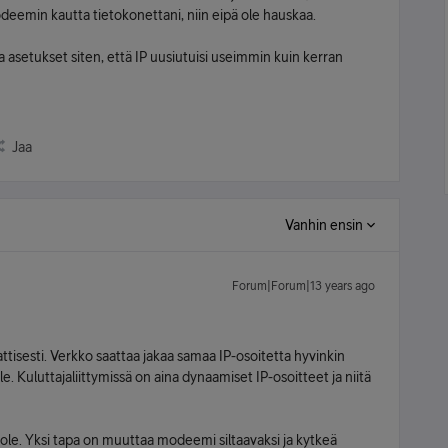
deemin kautta tietokonettani, niin eipä ole hauskaa.
taa asetukset siten, että IP uusiutuisi useimmin kuin kerran
Jaa
Vanhin ensin
Forum|Forum|13 years ago
tisesti. Verkko saattaa jakaa samaa IP-osoitetta hyvinkin
e. Kuluttajaliittymissä on aina dynaamiset IP-osoitteet ja niitä
ole. Yksi tapa on muuttaa modeemi siltaavaksi ja kytkeä