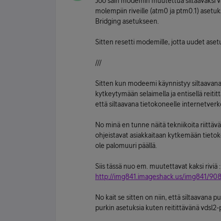
Joo sain modemin muutettua siltaavaksi vali
molempiin riveille (atm0 ja ptm0.1) asetuk
Bridging asetukseen.
Sitten resetti modemille, jotta uudet ase
///
Sitten kun modeemi käynnistyy siltaavana
kytkeytymään selaimella ja entisellä reitittä
että siltaavana tietokoneelle internetver
No minä en tunne näitä tekniikoita riittävä
ohjeistavat asiakkaitaan kytkemään tietok
ole palomuuri päällä.
Siis tässä nuo em. muutettavat kaksi riviä :
http://img841.imageshack.us/img841/908
No kait se sitten on niin, että siltaavana
purkin asetuksia kuten reitittävänä vdsl2