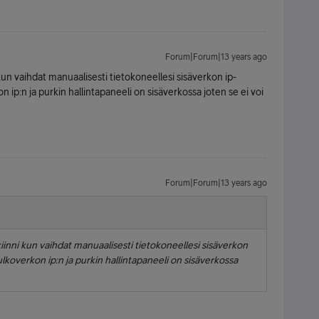
Forum|Forum|13 years ago
i kun vaihdat manuaalisesti tietokoneellesi sisäverkon ip-
 ip:n ja purkin hallintapaneeli on sisäverkossa joten se ei voi
Forum|Forum|13 years ago
 kiinni kun vaihdat manuaalisesti tietokoneellesi sisäverkon
lkoverkon ip:n ja purkin hallintapaneeli on sisäverkossa