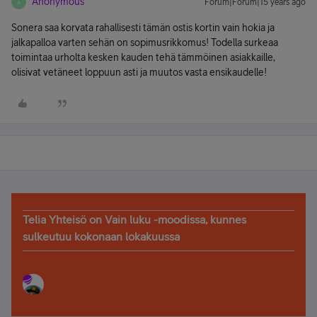
Anonymous
Forum|Forum|15 years ago
A
Sonera saa korvata rahallisesti tämän ostis kortin vain hokia ja
jalkapalloa varten sehän on sopimusrikkomus! Todella surkeaa
toimintaa urholta kesken kauden tehä tämmöinen asiakkaille,
olisivat vetäneet loppuun asti ja muutos vasta ensikaudelle!
Telia Yhteisö on Vain luku -moodissa, kunnes
sulkeutuu kokonaan lokakuussa