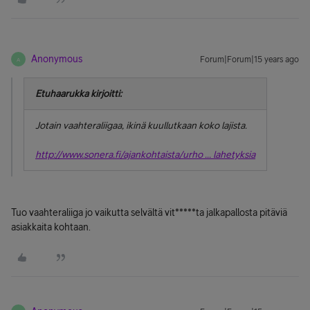
Anonymous
Forum|Forum|15 years ago
A
Etuhaarukka kirjoitti:
Jotain vaahteraliigaa, ikinä kuullutkaan koko lajista.
http://www.sonera.fi/ajankohtaista/urho ... lahetyksia
Tuo vaahteraliiga jo vaikutta selvältä vit*****ta jalkapallosta pitäviä
asiakkaita kohtaan.