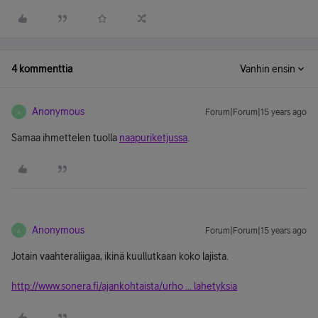
4 kommenttia
Vanhin ensin
Anonymous
Forum|Forum|15 years ago
A
Samaa ihmettelen tuolla
naapuriketjussa
.
Anonymous
Forum|Forum|15 years ago
A
Jotain vaahteraliigaa, ikinä kuullutkaan koko lajista.
http://www.sonera.fi/ajankohtaista/urho ... lahetyksia