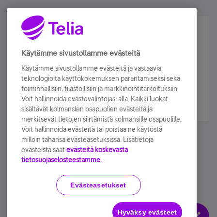
Älä jää paitsi – osallistu ja voita!
Tilaa Telian uutiskirje ja olet mukana arvonnassa.
Käytämme sivustollamme evästeitä
Samalla saat parhaat asiakasedut suoraan
Käytämme sivustollamme evästeitä ja vastaavia
sähköpostiisi.
teknologioita käyttökokemuksen parantamiseksi sekä
toiminnallisiin, tilastollisiin ja markkinointitarkoituksiin.
Voit hallinnoida evästevalintojasi alla. Kaikki luokat
Tilaa nyt
sisältävät kolmansien osapuolien evästeitä ja
merkitsevät tietojen siirtämistä kolmansille osapuolille.
Voit hallinnoida evästeitä tai poistaa ne käytöstä
milloin tahansa evästeasetuksissa. Lisätietoja
evästeistä saat
evästeitä koskevasta
tietosuojaselosteestamme.
Käyttöehdot
Accessibility statement
Evästeasetukset
Hyväksy evästeet