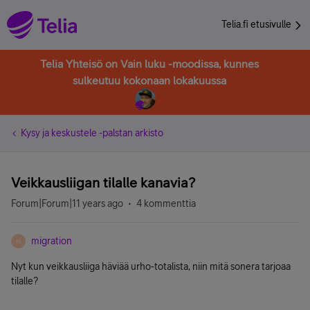
Telia.fi etusivulle
Telia Yhteisö on Vain luku -moodissa, kunnes
sulkeutuu kokonaan lokakuussa
Kysy ja keskustele -palstan arkisto
Veikkausliigan tilalle kanavia?
Forum|Forum|11 years ago
4 kommenttia
migration
M
Nyt kun veikkausliiga häviää urho-totalista, niin mitä sonera tarjoaa
tilalle?