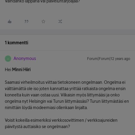
Vaihdanko läppäriä vai palveluntarjoajaa?
1 kommentti
Anonymous
Forum|Forum|12 years ago
A
Hei
Minni Hiiri
Saamasi virheilmoitus viittaa tietokoneen ongelmaan. Ongelma ei
välttämättä ole iso joten kannattaa yrittää ratkaista ongelma ensin
koneelta kuin vaan ostaa uusi. Vilkaisin myös liittymääsi ja onko
ongelma nyt Helsingin vai Turun liittymässäsi? Turun liittymästäsi en
nimittäin löydä modeemiasi ollenkaan linjalta.
Voisit kokeilla esimerkiksi verkkosovittimen / verkkoajureiden
päivitystä auttaisiko se ongelmaan?