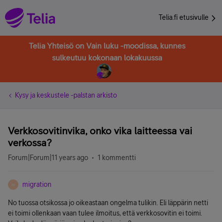
Telia.fi etusivulle
Telia Yhteisö on Vain luku -moodissa, kunnes
sulkeutuu kokonaan lokakuussa
Kysy ja keskustele -palstan arkisto
Verkkosovitinvika, onko vika laitteessa vai
verkossa?
Forum|Forum|11 years ago
1 kommentti
migration
M
No tuossa otsikossa jo oikeastaan ongelma tulikin. Eli läppärin netti
ei toimi ollenkaan vaan tulee ilmoitus, että verkkosovitin ei toimi.