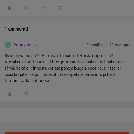
1 kommentti
Anonymous
Forum|Forum|12 years ago
A
Kyse on varmaan YLEn kanavilta nauhoitetuista ohjelmista?
Vuosikausia softassa ollut bugi jota sonera ei halua (tod. näköisesti
tämä, heitä ei kiinnosta korjata pahoja bugeja vuosikausiin) tai ei
osaa korjata. Helpoin tapa ohittaa ongelma: paina info ja back
tallennusta katsottaessa.