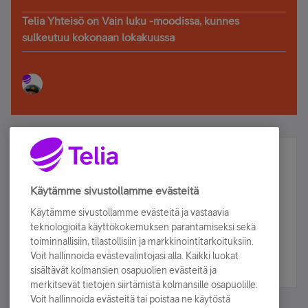
Telia Yhteisö on Vain luku -moodissa, kunnes
sulkeutuu kokonaan lokakuussa
Älä jää paitsi – osallistu ja voita!
Tilaa Telian uutiskirje ja olet mukana arvonnassa.
Käytämme sivustollamme evästeitä
Samalla saat parhaat asiakasedut suoraan
Käytämme sivustollamme evästeitä ja vastaavia
sähköpostiisi.
teknologioita käyttökokemuksen parantamiseksi sekä
toiminnallisiin, tilastollisiin ja markkinointitarkoituksiin.
Voit hallinnoida evästevalintojasi alla. Kaikki luokat
Tilaa nyt
sisältävät kolmansien osapuolien evästeitä ja
merkitsevät tietojen siirtämistä kolmansille osapuolille.
Voit hallinnoida evästeitä tai poistaa ne käytöstä