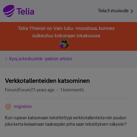
Telia.fi etusivulle
Telia Yhteisö on Vain luku -moodissa, kunnes
sulkeutuu kokonaan lokakuussa
Kysy ja keskustele -palstan arkisto
Verkkotallenteiden katsominen
Forum|Forum|11 years ago
1 kommentti
migration
M
Kun rupean katsomaan tekstitettyjä verkkotallenteita niin joudun
joka kerta kelaamaan taaksepäin jotta saan tekstityksen näkyviin?