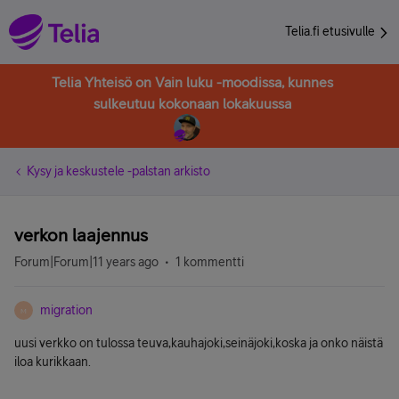
Telia.fi etusivulle
Telia Yhteisö on Vain luku -moodissa, kunnes
sulkeutuu kokonaan lokakuussa
Kysy ja keskustele -palstan arkisto
verkon laajennus
Forum|Forum|11 years ago
1 kommentti
migration
M
uusi verkko on tulossa teuva,kauhajoki,seinäjoki,koska ja onko näistä
iloa kurikkaan.