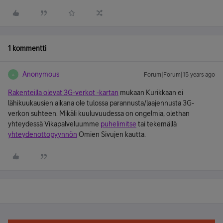
1 kommentti
Anonymous
Forum|Forum|15 years ago
A
Rakenteilla olevat 3G-verkot -kartan
mukaan Kurikkaan ei
lähikuukausien aikana ole tulossa parannusta/laajennusta 3G-
verkon suhteen. Mikäli kuuluvuudessa on ongelmia, olethan
yhteydessä Vikapalveluumme
puhelimitse
tai tekemällä
yhteydenottopyynnön
Omien Sivujen kautta.