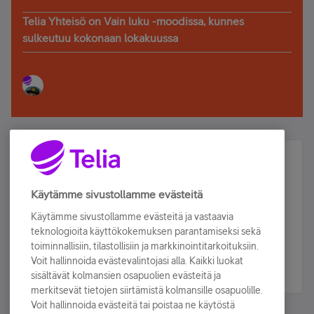
Telia Yhteisö on Vain luku -moodissa, kunnes
sulkeutuu kokonaan lokakuussa
Älä jää paitsi – osallistu ja voita!
Tilaa Telian uutiskirje ja olet mukana arvonnassa.
Käytämme sivustollamme evästeitä
Samalla saat parhaat asiakasedut suoraan
Käytämme sivustollamme evästeitä ja vastaavia
sähköpostiisi.
teknologioita käyttökokemuksen parantamiseksi sekä
toiminnallisiin, tilastollisiin ja markkinointitarkoituksiin.
Voit hallinnoida evästevalintojasi alla. Kaikki luokat
Tilaa nyt
sisältävät kolmansien osapuolien evästeitä ja
merkitsevät tietojen siirtämistä kolmansille osapuolille.
Voit hallinnoida evästeitä tai poistaa ne käytöstä