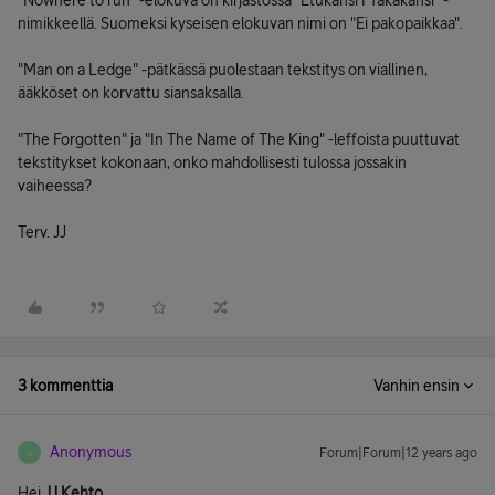
"Nowhere to run" -elokuva on kirjastossa "Etukansi I Takakansi" -
nimikkeellä. Suomeksi kyseisen elokuvan nimi on "Ei pakopaikkaa".
"Man on a Ledge" -pätkässä puolestaan tekstitys on viallinen,
ääkköset on korvattu siansaksalla.
"The Forgotten" ja "In The Name of The King" -leffoista puuttuvat
tekstitykset kokonaan, onko mahdollisesti tulossa jossakin
vaiheessa?
Terv. JJ
3 kommenttia
Vanhin ensin
Anonymous
Forum|Forum|12 years ago
A
Hei
JJ Kehto