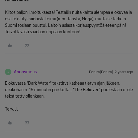
Kiitos paljon ilmoituksesta! Testailin nuita kahta alempaa elokuvaa ja
osa tekstitysraidoista toimii (mm. Tanska, Norja), mutta se tärkein
Suomi tosiaan puuttui. Laitoin asiasta korjauspyyntöä eteenpäin!
Toivottavasti saadaan nopsaan kuntoon!
Anonymous
Forum|Forum|12 years ago
A
Elokuvassa "Dark Water" tekstitys katkeaa tietyn ajan jälkeen,
olisikohan n. 15 minuutin paikkeilla... "The Believer" puolestaan ei ole
tekstitetty ollenkaan.
Terv. JJ