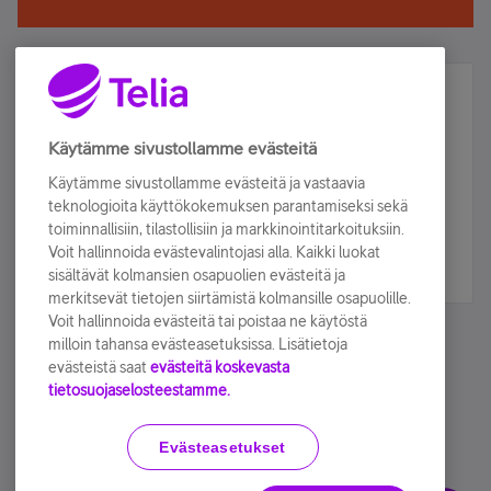
Älä jää paitsi – osallistu ja voita!
Tilaa Telian uutiskirje ja olet mukana arvonnassa.
Käytämme sivustollamme evästeitä
Samalla saat parhaat asiakasedut suoraan
Käytämme sivustollamme evästeitä ja vastaavia
sähköpostiisi.
teknologioita käyttökokemuksen parantamiseksi sekä
toiminnallisiin, tilastollisiin ja markkinointitarkoituksiin.
Voit hallinnoida evästevalintojasi alla. Kaikki luokat
Tilaa nyt
sisältävät kolmansien osapuolien evästeitä ja
merkitsevät tietojen siirtämistä kolmansille osapuolille.
Voit hallinnoida evästeitä tai poistaa ne käytöstä
milloin tahansa evästeasetuksissa. Lisätietoja
evästeistä saat
evästeitä koskevasta
tietosuojaselosteestamme.
Käyttöehdot
Accessibility statement
Evästeasetukset