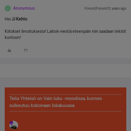
Anonymous
Forum|Forum|12 years ago
A
Hei
JJ Kehto
Kiitokset ilmoituksesta! Laitoin viestiä eteenpäin niin saadaan tekstit
kuntoon!
Telia Yhteisö on Vain luku -moodissa, kunnes
sulkeutuu kokonaan lokakuussa