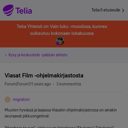
Telia.fi etusivulle
Telia Yhteisö on Vain luku -moodissa, kunnes
sulkeutuu kokonaan lokakuussa
Kysy ja keskustele -palstan arkisto
Viasat Film -ohjelmakirjastosta
Forum|Forum|11 years ago
3 kommenttia
migration
M
Muuten hyvässä ja laajassa Viasatin ohjelmakirjastossa on ainakin
seuraavat pikkuongelmat: