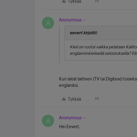
Tykkää
Anonymous
A
eevert kirjoitti:
Kieli on ruotsi vaikka pelataan Kalif
englanninkielisellä selostuksella? Elis
Kun laitat laitteen (TV tai Digiboxi) toiseks
englaniksi.
Tykkää
Anonymous
A
Hei Eevert,