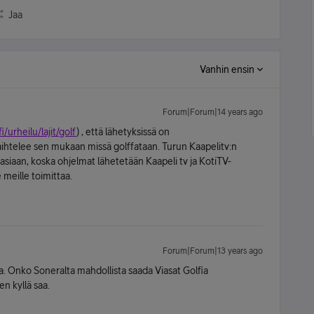
Jaa
Vanhin ensin
Forum|Forum|14 years ago
i/urheilu/lajit/golf
) , että lähetyksissä on
 vaihtelee sen mukaan missä golffataan. Turun Kaapelitv:n
iasiaan, koska ohjelmat lähetetään Kaapeli tv ja KotiTV-
 meille toimittaa.
Forum|Forum|13 years ago
ssa. Onko Soneralta mahdollista saada Viasat Golfia
en kyllä saa.