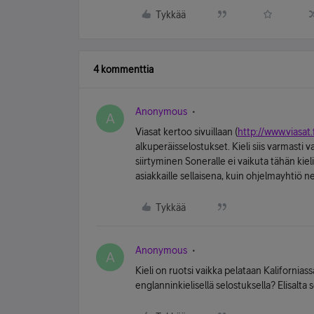
Tykkää
4 kommenttia
Anonymous
A
Viasat kertoo sivuillaan (
http://www.viasat.f
alkuperäisselostukset. Kieli siis varmasti
siirtyminen Soneralle ei vaikuta tähän kiel
asiakkaille sellaisena, kuin ohjelmayhtiö ne
Tykkää
Anonymous
A
Kieli on ruotsi vaikka pelataan Kalifornia
englanninkielisellä selostuksella? Elisalta s