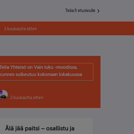
Telia.fi etusivulle
2 kuukautta sitten
Telia Yhteisö on Vain luku -moodissa,
kunnes sulkeutuu kokonaan lokakuussa
2 kuukautta sitten
Älä jää paitsi – osallistu ja