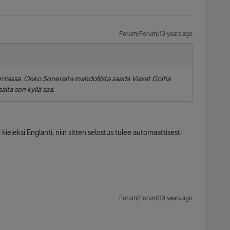
Forum|Forum|13 years ago
orniassa. Onko Soneralta mahdollista saada Viasat Golfia
alta sen kyllä saa.
i kieleksi Englanti, niin sitten selostus tulee automaattisesti
Forum|Forum|13 years ago