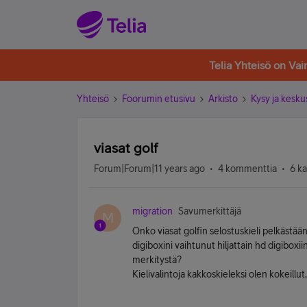
Telia Yhteisö on Va
Yhteisö
Foorumin etusivu
Arkisto
Kysy ja kesku
viasat golf
Forum|Forum|11 years ago
4 kommenttia
6 k
migration
Savumerkittäjä
M
Onko viasat golfin selostuskieli pelkästää
digiboxini vaihtunut hiljattain hd digiboxi
merkitystä?
Kielivalintoja kakkoskieleksi olen kokeillut,