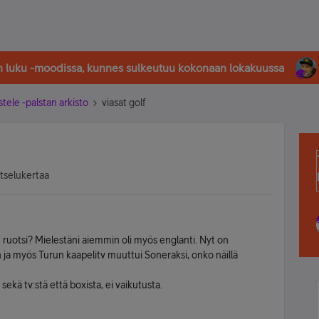
in luku -moodissa, kunnes sulkeutuu kokonaan lokakuussa
stele -palstan arkisto
viasat golf
atselukertaa
n ruotsi? Mielestäni aiemmin oli myös englanti. Nyt on
in ja myös Turun kaapelitv muuttui Soneraksi, onko näillä
 sekä tv:stä että boxista, ei vaikutusta.