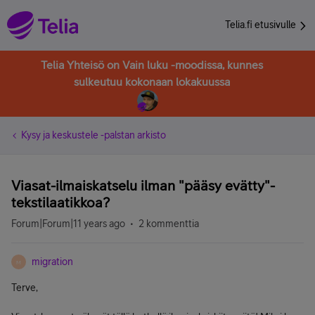
Telia.fi etusivulle
Telia Yhteisö on Vain luku -moodissa, kunnes
sulkeutuu kokonaan lokakuussa
Kysy ja keskustele -palstan arkisto
Viasat-ilmaiskatselu ilman "pääsy evätty"-
tekstilaatikkoa?
Forum|Forum|11 years ago
2 kommenttia
migration
M
Terve,