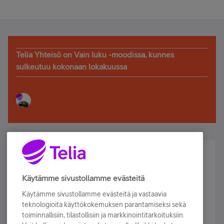
Telia Yhteisö on Vain luku -moodissa, kunnes
sulkeutuu kokonaan lokakuussa
Älä jää paitsi – osallistu ja voita!
Tilaa Telian uutiskirje ja olet mukana arvonnassa.
Käytämme sivustollamme evästeitä
Samalla saat parhaat asiakasedut suoraan
Käytämme sivustollamme evästeitä ja vastaavia
sähköpostiisi.
teknologioita käyttökokemuksen parantamiseksi sekä
toiminnallisiin, tilastollisiin ja markkinointitarkoituksiin.