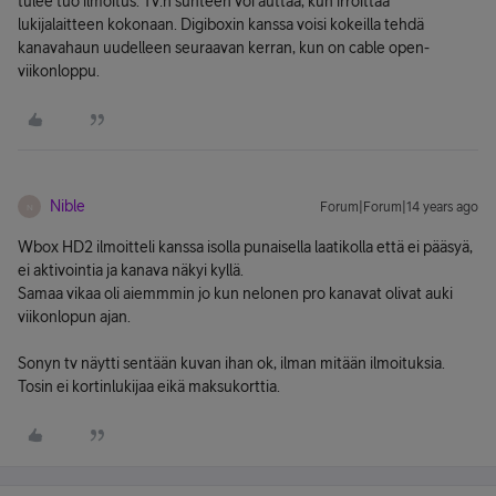
tulee tuo ilmoitus. Tv:n suhteen voi auttaa, kun irroittaa
lukijalaitteen kokonaan. Digiboxin kanssa voisi kokeilla tehdä
kanavahaun uudelleen seuraavan kerran, kun on cable open-
viikonloppu.
Nible
Forum|Forum|14 years ago
N
Wbox HD2 ilmoitteli kanssa isolla punaisella laatikolla että ei pääsyä,
ei aktivointia ja kanava näkyi kyllä.
Samaa vikaa oli aiemmmin jo kun nelonen pro kanavat olivat auki
viikonlopun ajan.
Sonyn tv näytti sentään kuvan ihan ok, ilman mitään ilmoituksia.
Tosin ei kortinlukijaa eikä maksukorttia.