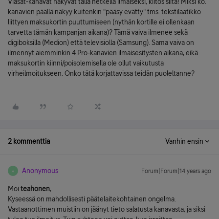
Viasat-kanavat näkyvät tällä hetkellä ilmaiseksi, kiitos siitä! Miksi ko.
kanavien päällä näkyy kuitenkin "pääsy evätty" tms. tekstilaatikko
liittyen maksukortin puuttumiseen (nythän kortille ei ollenkaan
tarvetta tämän kampanjan aikana)? Tämä vaiva ilmenee sekä
digiboksilla (Medion) että televisiolla (Samsung). Sama vaiva on
ilmennyt aiemminkin 4 Pro-kanavien ilmaisesitysten aikana, eikä
maksukortin kiinni/poisolemisella ole ollut vaikutusta
virheilmoitukseen. Onko tätä korjattavissa teidän puoleltanne?
2 kommenttia
Vanhin ensin
Anonymous
Forum|Forum|14 years ago
A
Moi
teahonen
,
Kyseessä on mahdollisesti päätelaitekohtainen ongelma.
Vastaanottimen muistiin on jäänyt tieto salatusta kanavasta, ja siksi