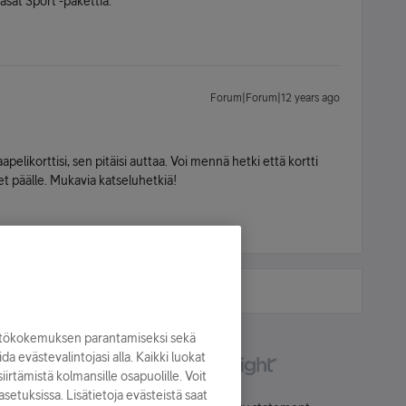
asat Sport -pakettia.
Forum|Forum|12 years ago
pelikorttisi, sen pitäisi auttaa. Voi mennä hetki että kortti
et päälle. Mukavia katseluhetkiä!
yttökokemuksen parantamiseksi sekä
oida evästevalintojasi alla. Kaikki luokat
irtämistä kolmansille osapuolille. Voit
asetuksissa. Lisätietoja evästeistä saat