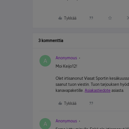
Tykkää
3 kommenttia
Anonymous
A
Moi Keijo12!
Olet irtisanonut Viasat Sportin kesäkuussa,
saanut tuon viestin. Tuon tarjouksen hyödy
kanavapaketille.
Asiakastiedote
asiasta.
Tykkää
Anonymous
A