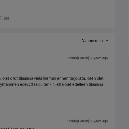
Jaa
Vanhin ensin
Forum|Forum|12 years ago
 olet ollut tilaajana vielä hieman ennen tarjousta, joten olet
ntäminen edellyttää kuitenkin, että olet edelleen tilaajana
Forum|Forum|12 years ago