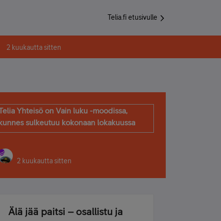
Telia.fi etusivulle
2 kuukautta sitten
Telia Yhteisö on Vain luku -moodissa,
kunnes sulkeutuu kokonaan lokakuussa
2 kuukautta sitten
Älä jää paitsi – osallistu ja