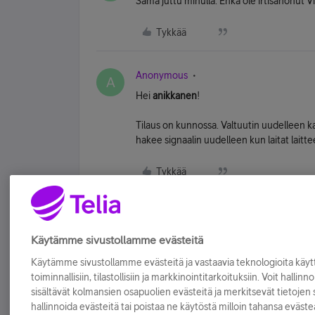
Sama juttu minulla. Enkä ole irtisanonut Vi
Tykkää
Anonymous
A
Hei
anikkanen
!
Tilaus on kunnossa. Valtuutin uudelleen kaa
hakee signaalin uudelleen kun laitat laitte
Tykkää
Käytämme sivustollamme evästeitä
Käytämme sivustollamme evästeitä ja vastaavia teknologioita kä
toiminnallisiin, tilastollisiin ja markkinointitarkoituksiin. Voit hallinn
sisältävät kolmansien osapuolien evästeitä ja merkitsevät tietojen si
hallinnoida evästeitä tai poistaa ne käytöstä milloin tahansa eväste