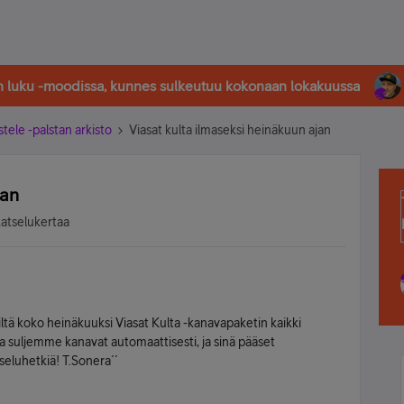
in luku -moodissa, kunnes sulkeutuu kokonaan lokakuussa
stele -palstan arkisto
Viasat kulta ilmaseksi heinäkuun ajan
jan
katselukertaa
tä koko heinäkuuksi Viasat Kulta -kanavapaketin kaikki
suljemme kanavat automaattisesti, ja sinä pääset
tseluhetkiä! T.Sonera´´