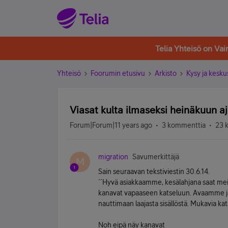
Telia Yhteisö on Va
Yhteisö
Foorumin etusivu
Arkisto
Kysy ja kesku
Viasat kulta ilmaseksi heinäkuun a
Forum|Forum|11 years ago
3 kommenttia
23 
migration
Savumerkittäjä
M
Sain seuraavan tekstiviestin 30.6.14.
´´Hyvä asiakkaamme, kesälahjana saat meil
kanavat vapaaseen katseluun. Avaamme ja 
nauttimaan laajasta sisällöstä. Mukavia ka
Noh eipä näy kanavat