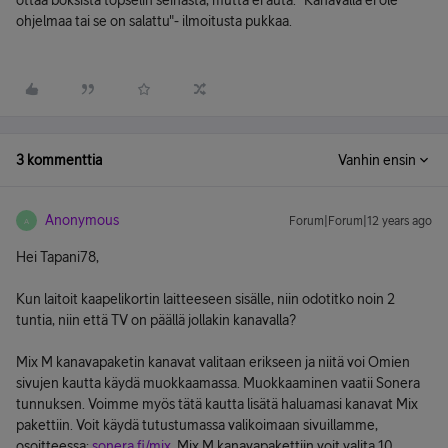
ottaa boksista töpselin seinästä, mutta ei auta. "Kanavalla ei ole
ohjelmaa tai se on salattu"- ilmoitusta pukkaa.
3 kommenttia
Vanhin ensin
Anonymous
Forum|Forum|12 years ago
A
Hei Tapani78,
Kun laitoit kaapelikortin laitteeseen sisälle, niin odotitko noin 2
tuntia, niin että TV on päällä jollakin kanavalla?
Mix M kanavapaketin kanavat valitaan erikseen ja niitä voi Omien
sivujen kautta käydä muokkaamassa. Muokkaaminen vaatii Sonera
tunnuksen. Voimme myös tätä kautta lisätä haluamasi kanavat Mix
pakettiin. Voit käydä tutustumassa valikoimaan sivuillamme,
osoitteessa:
sonera.fi/mix
. Mix M kanavapakettiin voit valita 10