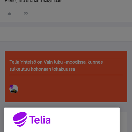
Hieno juttu että lähti näkymään!
Telia Yhteisö on Vain luku -moodissa, kunnes
sulkeutuu kokonaan lokakuussa
Älä jää paitsi – osallistu ja voita!