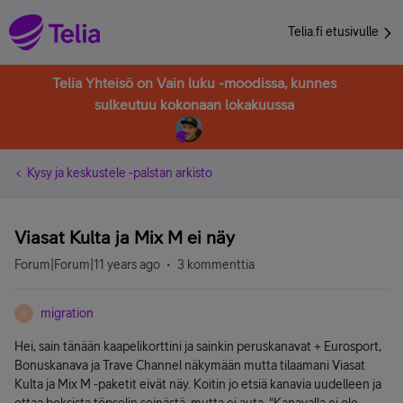
Telia.fi etusivulle
Telia Yhteisö on Vain luku -moodissa, kunnes
sulkeutuu kokonaan lokakuussa
Kysy ja keskustele -palstan arkisto
Viasat Kulta ja Mix M ei näy
Forum|Forum|11 years ago
3 kommenttia
migration
M
Hei, sain tänään kaapelikorttini ja sainkin peruskanavat + Eurosport,
Bonuskanava ja Trave Channel näkymään mutta tilaamani Viasat
Kulta ja Mix M -paketit eivät näy. Koitin jo etsiä kanavia uudelleen ja