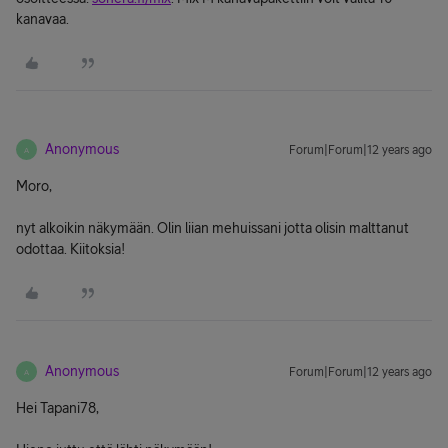
kanavaa.
Anonymous
Forum|Forum|12 years ago
A
Moro,
nyt alkoikin näkymään. Olin liian mehuissani jotta olisin malttanut
odottaa. Kiitoksia!
Anonymous
Forum|Forum|12 years ago
A
Hei Tapani78,