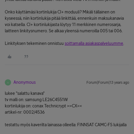
Onko käyttämäsi kortinlukija CI+ moduuli? Mikäli tällainen on
kyseessä, niin kortinlukija pitää linkittää, ennenkuin maksukanavia
voi katsella. CI+ kortinlukijasta löytyy 11 merkkinen numerosarja,
laitteen linkitysnumero. Se alkaa yleensä numeroilla 005 tai 006.
Linkityksen tekeminen onnistuu
soittamalla asiakaspalveluumme
.
Anonymous
Forum|Forum|13 years ago
A
lukee "salattu kanava"
tv malli on: samsung LE26C4551W
kortinlukija on: conax Technicrypt >>CX<<
artikel-nr: 0002/4536
testattu myös kaverilta lainassa olleella: FINNSAT CAMC-FS lukijalla