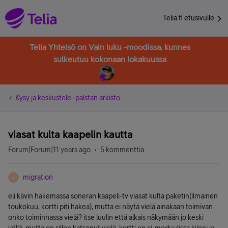
Telia.fi etusivulle
Telia Yhteisö on Vain luku -moodissa, kunnes
sulkeutuu kokonaan lokakuussa
Kysy ja keskustele -palstan arkisto
viasat kulta kaapelin kautta
Forum|Forum|11 years ago
5 kommenttia
migration
M
eli kävin hakemassa soneran kaapeli-tv viasat kulta paketin(ilmainen
toukokuu, kortti piti hakea), mutta ei näytä vielä ainakaan toimivan
onko toiminnassa vielä? itse luulin että alkais näkymään jo keski