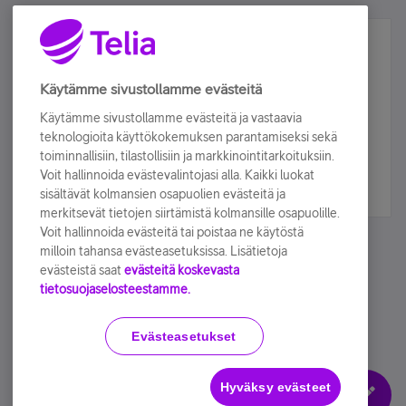
Älä jää paitsi – osallistu ja voita!
Tilaa Telian uutiskirje ja olet mukana arvonnassa.
Käytämme sivustollamme evästeitä
Samalla saat parhaat asiakasedut suoraan
Käytämme sivustollamme evästeitä ja vastaavia
sähköpostiisi.
teknologioita käyttökokemuksen parantamiseksi sekä
toiminnallisiin, tilastollisiin ja markkinointitarkoituksiin.
Voit hallinnoida evästevalintojasi alla. Kaikki luokat
Tilaa nyt
sisältävät kolmansien osapuolien evästeitä ja
merkitsevät tietojen siirtämistä kolmansille osapuolille.
Voit hallinnoida evästeitä tai poistaa ne käytöstä
milloin tahansa evästeasetuksissa. Lisätietoja
evästeistä saat
evästeitä koskevasta
tietosuojaselosteestamme.
Käyttöehdot
Accessibility statement
Evästeasetukset
Hyväksy evästeet
Evästeasetukset