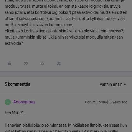
yöllä, mutta en sillon katsonut vielä, kortti on ci-moduulissa kiinni ja
moduuli tv:ssä, mutta ei toimi, en omista kaapelidigiboksia, myyjä
sanoi jotain, että kortti(vai digiboksi?) pitää aktivoida, mutta en sitten
ottanut selvää siitä sen koommin.. aattelin, että kyllähän tuo selviää,
mutta ei näytä selviävän kumminkaan,
eli pitääkö kortti aktivoida jotenkin? vai eikö ole vielä toiminnassa?,
mulla kumminkin siis se lukija niin tarviiko sitä moduulia mitenkään
aktivoida?
5 kommenttia
Vanhin ensin
Anonymous
Forum|Forum|13 years ago
A
Hei Mso91,
Kanavien pitäisi olla jo toiminnassa. Minkälaisen ilmoituksen saat kun
yrität laittaa kanavia päälle? Kerrotko vielä TV:n merkin ja mallin.