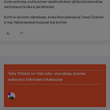
myös verkossa, mutta ennen vikailmoituksen jättämistä kannattaa
varmistaa että vika ei jää laitteisiin.
Kortti ei siis toimi ollenkkaan, koska Bonuskanava ja Travel Channel
ei näy. Nämä kanavat kuuluvat itse korttiin.
Telia Yhteisö on Vain luku -moodissa, kunnes
sulkeutuu kokonaan lokakuussa