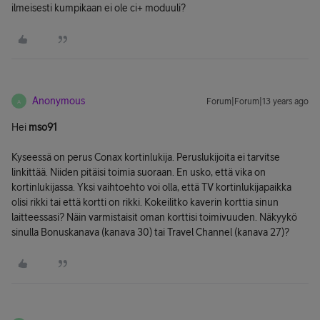
ilmeisesti kumpikaan ei ole ci+ moduuli?
Anonymous
Forum|Forum|13 years ago
A
Hei
mso91
Kyseessä on perus Conax kortinlukija. Peruslukijoita ei tarvitse
linkittää. Niiden pitäisi toimia suoraan. En usko, että vika on
kortinlukijassa. Yksi vaihtoehto voi olla, että TV kortinlukijapaikka
olisi rikki tai että kortti on rikki. Kokeilitko kaverin korttia sinun
laitteessasi? Näin varmistaisit oman korttisi toimivuuden. Näkyykö
sinulla Bonuskanava (kanava 30) tai Travel Channel (kanava 27)?