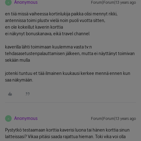
Anonymous
Forum|Forum|13 years ago
A
en tiiä missä vaiheessa kortinlukija paikka olisi mennyt rikki,
antennissa toimi plustv vielä noin puoli vuotta sitten,
en ole kokeillut kaverin korttia
ei näkynyt bonuskanava, eikä travel channel
kaverilla lähti toimimaan kuulemma vasta tv:n
tehdasasetustenpalauttamisen jälkeen, mutta ei näyttänyt toimivan
sekään mulla
jotenki tuntuu et tää ilmainen kuukausi kerkee mennä ennen kun
saa näkymään.
Anonymous
Forum|Forum|13 years ago
A
Pystytkö testaamaan korttia kaverisi luona tai hänen korttia sinun
laitteissasi? Vikaa pitäisi saada rajattua hieman. Toki vika voi olla