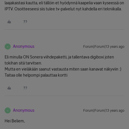
laajakaistasi kautta, eli tällöin et hyödynnä kaapelia vaan kyseessä on
IPTV. Osoitteeseesi siis tulee tv-palvelut nyt kahdella eri tekniikalla.
Anonymous
Forum|Forum|13 years ago
A
Eli minulla ON Sonera viihdepaketti, ja tallentava digiboxi joten
tokihan sitä tarvitsen.
Mutta en vieläkään saanut vastausta miten saan kanavat näkyviin :)
Taitaa olle helpompi palauttaa kortti
Anonymous
Forum|Forum|13 years ago
A
Hei Beliem,