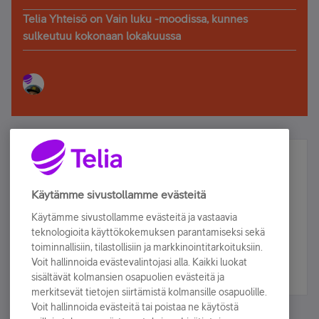
Telia Yhteisö on Vain luku -moodissa, kunnes
sulkeutuu kokonaan lokakuussa
Älä jää paitsi – osallistu ja voita!
Tilaa Telian uutiskirje ja olet mukana arvonnassa.
Käytämme sivustollamme evästeitä
Samalla saat parhaat asiakasedut suoraan
Käytämme sivustollamme evästeitä ja vastaavia
sähköpostiisi.
teknologioita käyttökokemuksen parantamiseksi sekä
toiminnallisiin, tilastollisiin ja markkinointitarkoituksiin.
Voit hallinnoida evästevalintojasi alla. Kaikki luokat
Tilaa nyt
sisältävät kolmansien osapuolien evästeitä ja
merkitsevät tietojen siirtämistä kolmansille osapuolille.
Voit hallinnoida evästeitä tai poistaa ne käytöstä