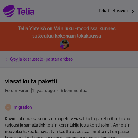
Telia.fi etusivulle
Telia Yhteisö on Vain luku -moodissa, kunnes
sulkeutuu kokonaan lokakuussa
Kysy ja keskustele -palstan arkisto
viasat kulta paketti
Forum|Forum|11 years ago
5 kommenttia
migration
M
Kävin hakemassa soneran kaapeli-tv viasat kulta paketin (toukokuun
tarjous) ja samalla linkitettiin kortinlukija jotta kortti toimii. Annettiin
neuvoksi hakea kanavat tv:n kautta uudestaan mutta nyt en pääse