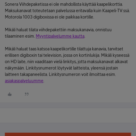
Sonera Viihdepaketissa ei ole mahdollista käyttää kaapelikorttia.
Maksukanavat toteutetaan palvelussa eritavalla kuin Kaapeli-TV:ssä.
Motorola 1003 digiboxissa ei ole paikkaa kortille.
Mikäli haluat tilata viihdepakettiin maksukanavia, onnistuu
tilaaminen esim.
Myyntipalvelumme kautta
.
Mikäli haluat taas katsoa kaapelikortille tilattuja kanavia, tarvitset
erillisen digiboxin tai television, jossa on kortinlukija. Mikäli kyseessä
on HD laite, niin vaaditaan vielä linkitys, jotta maksukanavat alkavat
näkymään. Linkitysnumerot löytyvät laitteista, yleensä jostain
laitteen takapaneelista. Linkitysnumeron voit ilmoittaa esim.
asiakaspalveluumme
.