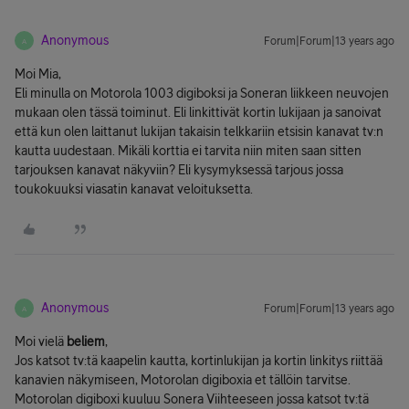
Anonymous
Forum|Forum|13 years ago
A
Moi Mia,
Eli minulla on Motorola 1003 digiboksi ja Soneran liikkeen neuvojen
mukaan olen tässä toiminut. Eli linkittivät kortin lukijaan ja sanoivat
että kun olen laittanut lukijan takaisin telkkariin etsisin kanavat tv:n
kautta uudestaan. Mikäli korttia ei tarvita niin miten saan sitten
tarjouksen kanavat näkyviin? Eli kysymyksessä tarjous jossa
toukokuuksi viasatin kanavat veloituksetta.
Anonymous
Forum|Forum|13 years ago
A
Moi vielä
beliem
,
Jos katsot tv:tä kaapelin kautta, kortinlukijan ja kortin linkitys riittää
kanavien näkymiseen, Motorolan digiboxia et tällöin tarvitse.
Motorolan digiboxi kuuluu Sonera Viihteeseen jossa katsot tv:tä