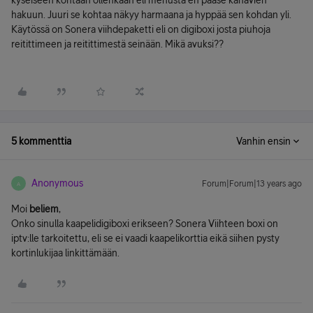
kyseiseen kohtaan ollenkaan eli menusta en pääse kanavien
hakuun. Juuri se kohtaa näkyy harmaana ja hyppää sen kohdan yli.
Käytössä on Sonera viihdepaketti eli on digiboxi josta piuhoja
reitittimeen ja reitittimestä seinään. Mikä avuksi??
5 kommenttia
Vanhin ensin
Anonymous
Forum|Forum|13 years ago
A
Moi
beliem
,
Onko sinulla kaapelidigiboxi erikseen? Sonera Viihteen boxi on
iptv:lle tarkoitettu, eli se ei vaadi kaapelikorttia eikä siihen pysty
kortinlukijaa linkittämään.