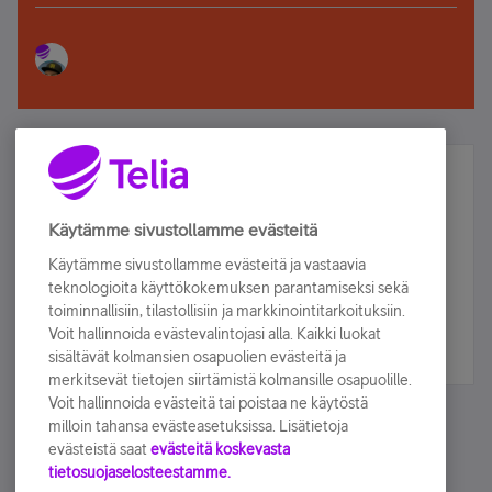
Älä jää paitsi – osallistu ja voita!
Tilaa Telian uutiskirje ja olet mukana arvonnassa.
Käytämme sivustollamme evästeitä
Samalla saat parhaat asiakasedut suoraan
Käytämme sivustollamme evästeitä ja vastaavia
sähköpostiisi.
teknologioita käyttökokemuksen parantamiseksi sekä
toiminnallisiin, tilastollisiin ja markkinointitarkoituksiin.
Voit hallinnoida evästevalintojasi alla. Kaikki luokat
Tilaa nyt
sisältävät kolmansien osapuolien evästeitä ja
merkitsevät tietojen siirtämistä kolmansille osapuolille.
Voit hallinnoida evästeitä tai poistaa ne käytöstä
milloin tahansa evästeasetuksissa. Lisätietoja
evästeistä saat
evästeitä koskevasta
tietosuojaselosteestamme.