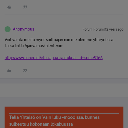
Anonymous
Forum|Forum|12 years ago
A
Voit varata meiltä myös soittoajan niin me olemme yhteydessä.
Tässä linkki Ajanvarauskalenteriin:
http://www.sonera.fi/etsi+apua+ja+tukea ... d=some9166
Telia Yhteisö on Vain luku -moodissa, kunnes
sulkeutuu kokonaan lokakuussa