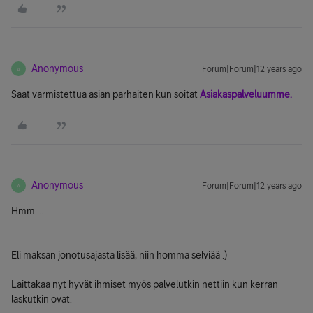
Anonymous
Forum|Forum|12 years ago
A
Saat varmistettua asian parhaiten kun soitat
Asiakaspalveluumme.
Anonymous
Forum|Forum|12 years ago
A
Hmm....
Eli maksan jonotusajasta lisää, niin homma selviää :)
Laittakaa nyt hyvät ihmiset myös palvelutkin nettiin kun kerran
laskutkin ovat.