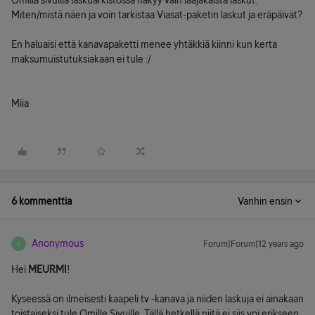
Omilla sivuilla laskuarkistossa näkyy vain laajakaista laskut.
Miten/mistä näen ja voin tarkistaa Viasat-paketin laskut ja eräpäivät?
En haluaisi että kanavapaketti menee yhtäkkiä kiinni kun kerta
maksumuistutuksiakaan ei tule :/
Miia
6 kommenttia
Vanhin ensin
Anonymous
Forum|Forum|12 years ago
A
Hei
MEURMI
!
Kyseessä on ilmeisesti kaapeli tv -kanava ja niiden laskuja ei ainakaan
toistaiseksi tule Omille Sivuille. Tällä hetkellä niitä ei siis voi erikseen