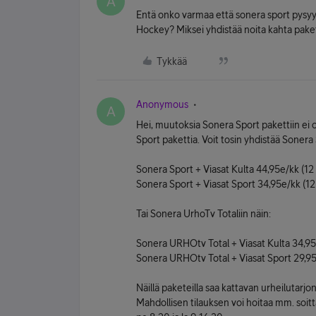
A
Entä onko varmaa että sonera sport pysyy s
Hockey? Miksei yhdistää noita kahta paket
Tykkää
Anonymous
A
Hei, muutoksia Sonera Sport pakettiin ei o
Sport pakettia. Voit tosin yhdistää Sonera
Sonera Sport + Viasat Kulta 44,95e/kk (1
Sonera Sport + Viasat Sport 34,95e/kk (1
Tai Sonera UrhoTv Totaliin näin:
Sonera URHOtv Total + Viasat Kulta 34,95
Sonera URHOtv Total + Viasat Sport 29,95
Näillä paketeilla saa kattavan urheilutarjo
Mahdollisen tilauksen voi hoitaa mm. s