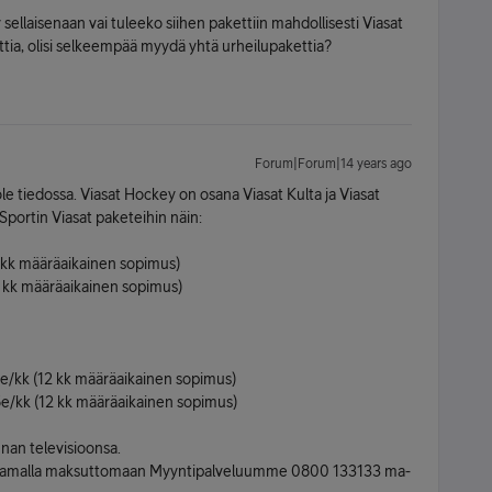
ellaisenaan vai tuleeko siihen pakettiin mahdollisesti Viasat
tia, olisi selkeempää myydä yhtä urheilupakettia?
Forum|Forum|14 years ago
le tiedossa. Viasat Hockey on osana Viasat Kulta ja Viasat
 Sportin Viasat paketeihin näin:
2 kk määräaikainen sopimus)
2 kk määräaikainen sopimus)
e/kk (12 kk määräaikainen sopimus)
e/kk (12 kk määräaikainen sopimus)
nnan televisioonsa.
oittamalla maksuttomaan Myyntipalveluumme 0800 133133 ma-