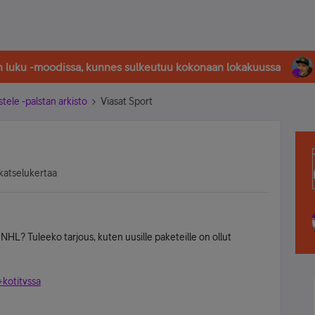
in luku -moodissa, kunnes sulkeutuu kokonaan lokakuussa
stele -palstan arkisto
Viasat Sport
katselukertaa
NHL? Tuleeko tarjous, kuten uusille paketeille on ollut
 +kotitvssa