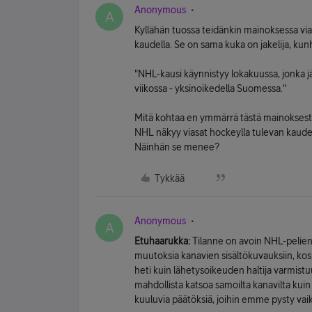
Anonymous
A
Kyllähän tuossa teidänkin mainoksessa vias
kaudella. Se on sama kuka on jakelija, kun
"NHL-kausi käynnistyy lokakuussa, jonka j
viikossa - yksinoikedella Suomessa."
Mitä kohtaa en ymmärrä tästä mainoksesta?
NHL näkyy viasat hockeylla tulevan kauden.
Näinhän se menee?
Tykkää
Anonymous
A
Etuhaarukka:
Tilanne on avoin NHL-pelien
muutoksia kanavien sisältökuvauksiin, kosk
heti kuin lähetysoikeuden haltija varmistu
mahdollista katsoa samoilta kanavilta kuin
kuuluvia päätöksiä, joihin emme pysty va