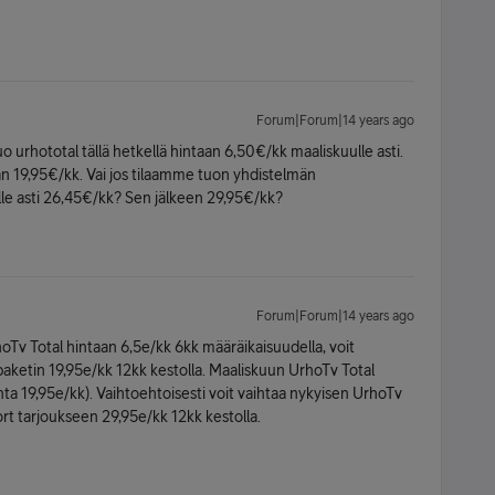
Forum|Forum|14 years ago
o urhototal tällä hetkellä hintaan 6,50€/kk maaliskuulle asti.
aan 19,95€/kk. Vai jos tilaamme tuon yhdistelmän
lle asti 26,45€/kk? Sen jälkeen 29,95€/kk?
Forum|Forum|14 years ago
rhoTv Total hintaan 6,5e/kk 6kk määräikaisuudella, voit
 -paketin 19,95e/kk 12kk kestolla. Maaliskuun UrhoTv Total
inta 19,95e/kk). Vaihtoehtoisesti voit vaihtaa nykyisen UrhoTv
ort tarjoukseen 29,95e/kk 12kk kestolla.