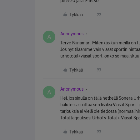
pe 8-20 ja la 9-16.30
Tykkää
Anonymous
A
Terve Niinamari. Mitenkäs kun meillä on tu
Jos nyt tilaamme vain viasat sportin hint
urhototal+viasat sport, onko se maaliskuu
Tykkää
Anonymous
A
Hei, jos sinulla on tällä hetkellä Sonera U
halutessasi ottaa sen lisäksi Viasat Sport
tarjouksia ei vielä ole tiedossa (normaalih
Total tarjouksesi UrhoTv Total + Viasat Sp
Tykkää