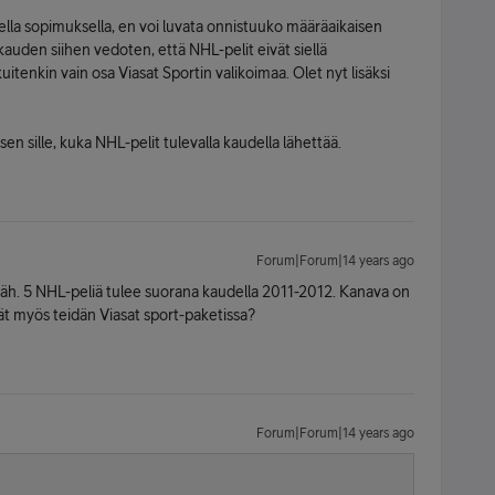
isella sopimuksella, en voi luvata onnistuuko määräaikaisen
den siihen vedoten, että NHL-pelit eivät siellä
uitenkin vain osa Viasat Sportin valikoimaa. Olet nyt lisäksi
en sille, kuka NHL-pelit tulevalla kaudella lähettää.
Forum|Forum|14 years ago
ä väh. 5 NHL-peliä tulee suorana kaudella 2011-2012. Kanava on
vät myös teidän Viasat sport-paketissa?
Forum|Forum|14 years ago