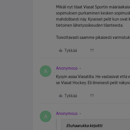
Mikäli nyt tilaat Viasat Sportin määräaika
sopimuksen purkaminen kesken sopimuskau
mahdollisesti näy. Kyseiset pelit kun ovat k
tietoinen lähetysoikeuden tilanteesta.
Toivottavasti saamme pikaisesti varmistuks
Tykkää
Anonymous
A
Kysyin asiaa Viasatilta. He vastasivat ett
se Viasat Hockey. Eli ilmeisesti pelit näky
Tykkää
Anonymous
A
Etuhaarukka kirjoitti: