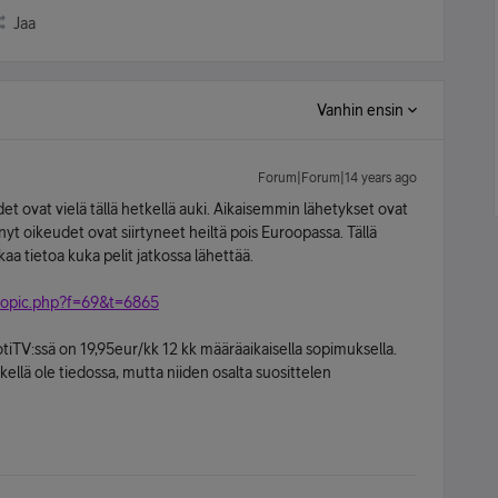
Jaa
Vanhin ensin
Forum|Forum|14 years ago
 ovat vielä tällä hetkellä auki. Aikaisemmin lähetykset ovat
nyt oikeudet ovat siirtyneet heiltä pois Euroopassa. Tällä
aa tietoa kuka pelit jatkossa lähettää.
topic.php?f=69&t=6865
tiTV:ssä on 19,95eur/kk 12 kk määräaikaisella sopimuksella.
kellä ole tiedossa, mutta niiden osalta suosittelen