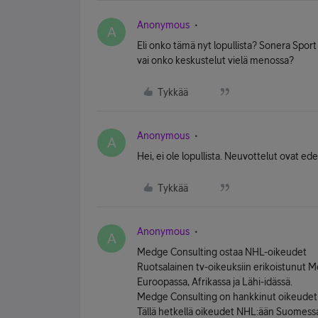
Anonymous
A
Eli onko tämä nyt lopullista? Sonera Sport
vai onko keskustelut vielä menossa?
Tykkää
Anonymous
A
Hei, ei ole lopullista. Neuvottelut ovat e
Tykkää
Anonymous
A
Medge Consulting ostaa NHL-oikeudet
Ruotsalainen tv-oikeuksiin erikoistunut 
Euroopassa, Afrikassa ja Lähi-idässä.
Medge Consulting on hankkinut oikeudet j
Tällä hetkellä oikeudet NHL:ään Suomessa,