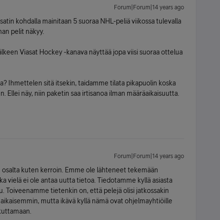
Forum|Forum|14 years ago
atin kohdalla mainitaan 5 suoraa NHL-peliä viikossa tulevalla
han pelit näkyy.
älkeen Viasat Hockey -kanava näyttää jopa viisi suoraa ottelua
 Ihmettelen sitä itsekin, taidamme tilata pikapuolin koska
 Ellei näy, niin paketin saa irtisanoa ilman määräaikaisuutta.
Forum|Forum|14 years ago
 osalta kuten kerroin. Emme ole lähteneet tekemään
a vielä ei ole antaa uutta tietoa. Tiedotamme kyllä asiasta
u. Toiveenamme tietenkin on, että pelejä olisi jatkossakin
 aikaisemmin, mutta ikävä kyllä nämä ovat ohjelmayhtiöille
ikuttamaan.