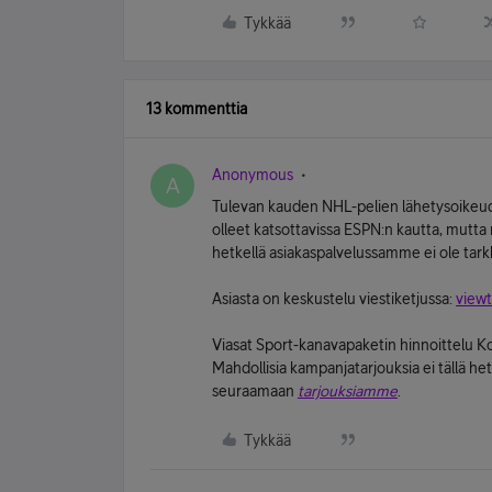
Tykkää
13 kommenttia
Anonymous
A
Tulevan kauden NHL-pelien lähetysoikeudet
olleet katsottavissa ESPN:n kautta, mutta 
hetkellä asiakaspalvelussamme ei ole tarkk
Asiasta on keskustelu viestiketjussa:
view
Viasat Sport-kanavapaketin hinnoittelu Ko
Mahdollisia kampanjatarjouksia ei tällä het
seuraamaan
tarjouksiamme
.
Tykkää