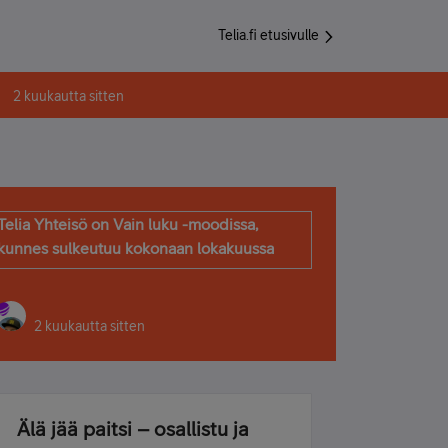
Telia.fi etusivulle
2 kuukautta sitten
Telia Yhteisö on Vain luku -moodissa,
kunnes sulkeutuu kokonaan lokakuussa
2 kuukautta sitten
Älä jää paitsi – osallistu ja