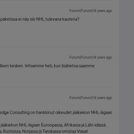
Forum|Forum|14 years ago
 paketissa ei näy siis NHL tulevana kautena?
Forum|Forum|14 years ago
delleen kesken. Infoamme heti, kun lisätietoa saamme.
Forum|Forum|14 years ago
Medge Consulting on hankkinut oikeudet jääkiekon NHL-liigaan
ääkiekon NHL-liigaan Euroopassa, Afrikassa ja Lähi-idässä.
 Ruotsissa, Norjassa ja Tanskassa omistaa Viasat.