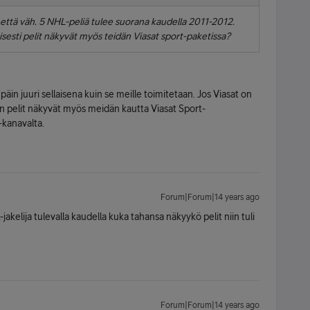
at että väh. 5 NHL-peliä tulee suorana kaudella 2011-2012.
isesti pelit näkyvät myös teidän Viasat sport-paketissa?
in juuri sellaisena kuin se meille toimitetaan. Jos Viasat on
loin pelit näkyvät myös meidän kautta Viasat Sport-
-kanavalta.
Forum|Forum|14 years ago
L-jakelija tulevalla kaudella kuka tahansa näkyykö pelit niin tuli
Forum|Forum|14 years ago