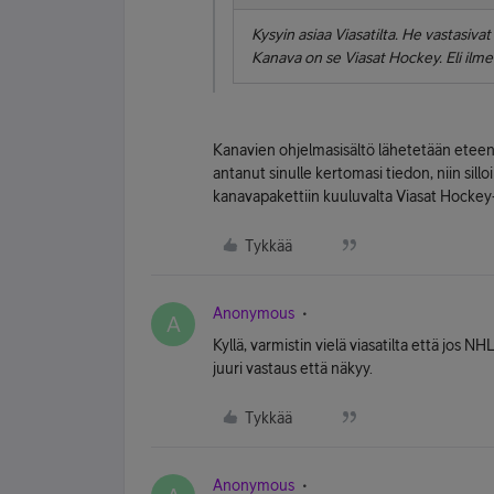
Kysyin asiaa Viasatilta. He vastasiv
Kanava on se Viasat Hockey. Eli ilme
Kanavien ohjelmasisältö lähetetään eteenpä
antanut sinulle kertomasi tiedon, niin sil
kanavapakettiin kuuluvalta Viasat Hockey
Tykkää
Anonymous
A
Kyllä, varmistin vielä viasatilta että jos NH
juuri vastaus että näkyy.
Tykkää
Anonymous