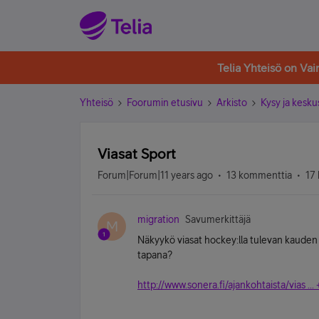
Telia Yhteisö on Va
Yhteisö
Foorumin etusivu
Arkisto
Kysy ja kesku
Viasat Sport
Forum|Forum|11 years ago
13 kommenttia
17 
migration
Savumerkittäjä
M
Näkyykö viasat hockey:lla tulevan kauden 
tapana?
http://www.sonera.fi/ajankohtaista/vias ...