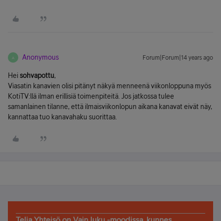
Anonymous
Forum|Forum|14 years ago
A
Hei
sohvapottu
,
Viasatin kanavien olisi pitänyt näkyä menneenä viikonloppuna myös
KotiTV:llä ilman erillisiä toimenpiteitä. Jos jatkossa tulee
samanlainen tilanne, että ilmaisviikonlopun aikana kanavat eivät näy,
kannattaa tuo kanavahaku suorittaa.
Telia Yhteisö on Vain luku -moodissa, kunnes