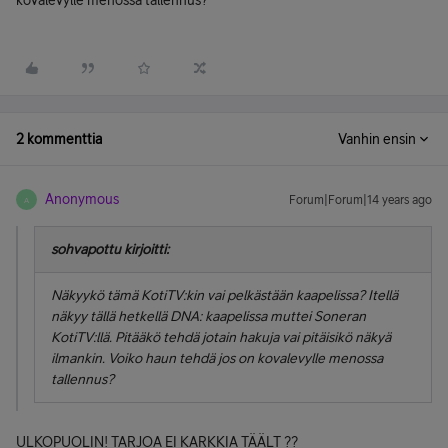
kovalevylle menossa tallennus?
2 kommenttia
Vanhin ensin
Anonymous
Forum|Forum|14 years ago
A
sohvapottu kirjoitti:
Näkyykö tämä KotiTV:kin vai pelkästään kaapelissa? Itellä
näkyy tällä hetkellä DNA: kaapelissa muttei Soneran
KotiTV:llä. Pitääkö tehdä jotain hakuja vai pitäisikö näkyä
ilmankin. Voiko haun tehdä jos on kovalevylle menossa
tallennus?
ULKOPUOLIN! TARJOA EI KARKKIA TÄÄLT ??