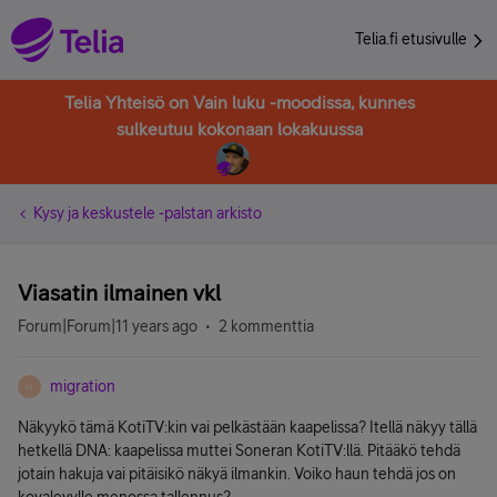
Telia.fi etusivulle
Telia Yhteisö on Vain luku -moodissa, kunnes
sulkeutuu kokonaan lokakuussa
Kysy ja keskustele -palstan arkisto
Viasatin ilmainen vkl
Forum|Forum|11 years ago
2 kommenttia
migration
M
Näkyykö tämä KotiTV:kin vai pelkästään kaapelissa? Itellä näkyy tällä
hetkellä DNA: kaapelissa muttei Soneran KotiTV:llä. Pitääkö tehdä
jotain hakuja vai pitäisikö näkyä ilmankin. Voiko haun tehdä jos on