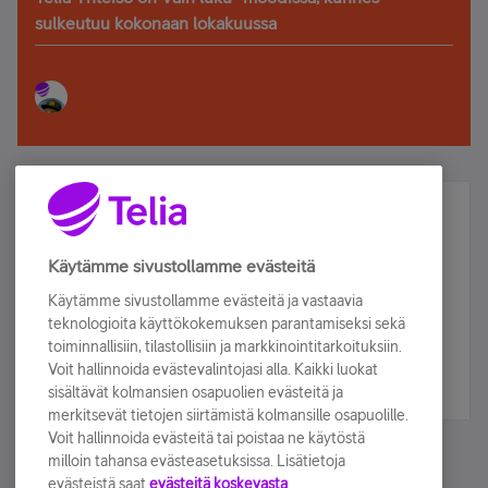
sulkeutuu kokonaan lokakuussa
Älä jää paitsi – osallistu ja voita!
Tilaa Telian uutiskirje ja olet mukana arvonnassa.
Käytämme sivustollamme evästeitä
Samalla saat parhaat asiakasedut suoraan
Käytämme sivustollamme evästeitä ja vastaavia
sähköpostiisi.
teknologioita käyttökokemuksen parantamiseksi sekä
toiminnallisiin, tilastollisiin ja markkinointitarkoituksiin.
Voit hallinnoida evästevalintojasi alla. Kaikki luokat
Tilaa nyt
sisältävät kolmansien osapuolien evästeitä ja
merkitsevät tietojen siirtämistä kolmansille osapuolille.
Voit hallinnoida evästeitä tai poistaa ne käytöstä
milloin tahansa evästeasetuksissa. Lisätietoja
evästeistä saat
evästeitä koskevasta