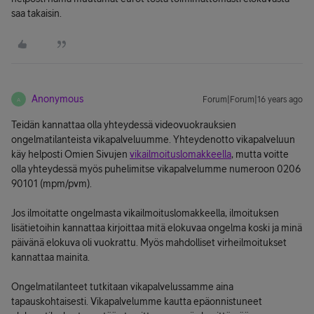
saa takaisin.
Anonymous
Forum|Forum|16 years ago
A
Teidän kannattaa olla yhteydessä videovuokrauksien
ongelmatilanteista vikapalveluumme. Yhteydenotto vikapalveluun
käy helposti Omien Sivujen
vikailmoituslomakkeella
, mutta voitte
olla yhteydessä myös puhelimitse vikapalvelumme numeroon 0206
90101 (mpm/pvm).
Jos ilmoitatte ongelmasta vikailmoituslomakkeella, ilmoituksen
lisätietoihin kannattaa kirjoittaa mitä elokuvaa ongelma koski ja minä
päivänä elokuva oli vuokrattu. Myös mahdolliset virheilmoitukset
kannattaa mainita.
Ongelmatilanteet tutkitaan vikapalvelussamme aina
tapauskohtaisesti. Vikapalvelumme kautta epäonnistuneet