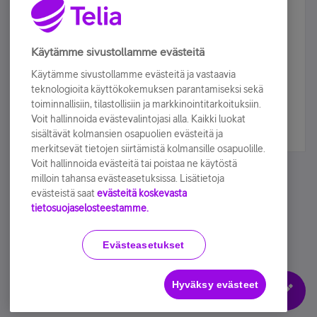
Älä jää paitsi – osallistu ja voita!
Tilaa Telian uutiskirje ja olet mukana arvonnassa.
Käytämme sivustollamme evästeitä
Samalla saat parhaat asiakasedut suoraan
Käytämme sivustollamme evästeitä ja vastaavia
sähköpostiisi.
teknologioita käyttökokemuksen parantamiseksi sekä
toiminnallisiin, tilastollisiin ja markkinointitarkoituksiin.
Voit hallinnoida evästevalintojasi alla. Kaikki luokat
Tilaa nyt
sisältävät kolmansien osapuolien evästeitä ja
merkitsevät tietojen siirtämistä kolmansille osapuolille.
Voit hallinnoida evästeitä tai poistaa ne käytöstä
milloin tahansa evästeasetuksissa. Lisätietoja
evästeistä saat
evästeitä koskevasta
tietosuojaselosteestamme.
Käyttöehdot
Accessibility statement
Evästeasetukset
Hyväksy evästeet
Evästeasetukset