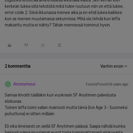
Digiboksi ilmoittaa aina erillisellä ikkunalla viasta. Sen verran kun
kerkeän lukea siitä tekstistä mikä tulee ruutuun niin on että lukee,
error code 2. Siinä ikkunassa menee aika ja en ehdi lukea kaikkea
kun se menee muutamassa sekunnissa. Mitä siis tehdä kun leffa
maksettu mutta ei nähty? Tähän mennessä toiminut hyvin.
2 kommenttia
Vanhin ensin
Anonymous
Forum|Forum|16 years ago
A
Samaa ilmoitti täälläkin kun vuokrasin SF Anytimen palvelusta
elokuvaa.
Toinen leffa toimi vallan mainiosti mutta tämä (Ice Age 3 - Suomeksi
puhuttuna) ei sitten millään.
Eli vika ilmeisesti on siellä SF Anytimen päässä. Saapa nähdä kuinka
helposti nämä muutamat eurot tosta toimimattomasti elokuvasta