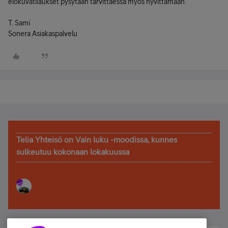
elokuvatilaukset pysytään tarvittaessa myös hyvittämään.
T. Sami
Sonera Asiakaspalvelu
Telia Yhteisö on Vain luku -moodissa, kunnes
sulkeutuu kokonaan lokakuussa