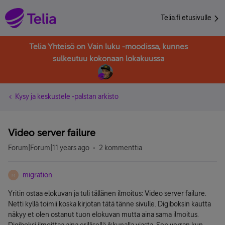
Telia.fi etusivulle
Telia Yhteisö on Vain luku -moodissa, kunnes
sulkeutuu kokonaan lokakuussa
Kysy ja keskustele -palstan arkisto
Video server failure
Forum|Forum|11 years ago
2 kommenttia
migration
M
Yritin ostaa elokuvan ja tuli tällänen ilmoitus: Video server failure.
Netti kyllä toimii koska kirjotan tätä tänne sivulle. Digiboksin kautta
näkyy et olen ostanut tuon elokuvan mutta aina sama ilmoitus.