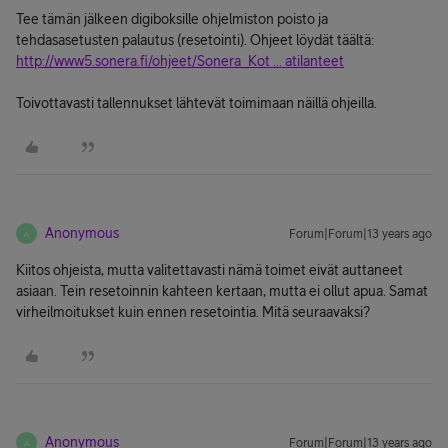
Tee tämän jälkeen digiboksille ohjelmiston poisto ja
tehdasasetusten palautus (resetointi). Ohjeet löydät täältä:
http://www5.sonera.fi/ohjeet/Sonera_Kot ... atilanteet
Toivottavasti tallennukset lähtevät toimimaan näillä ohjeilla.
Anonymous
Forum|Forum|13 years ago
A
Kiitos ohjeista, mutta valitettavasti nämä toimet eivät auttaneet
asiaan. Tein resetoinnin kahteen kertaan, mutta ei ollut apua. Samat
virheilmoitukset kuin ennen resetointia. Mitä seuraavaksi?
Anonymous
Forum|Forum|13 years ago
A