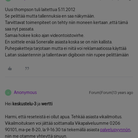
Uusi thompson tuli laitettua 5.11.2012
Se pelittää mutta tallennuksia en saa näkymään.
Tarvittavat toimenpiteet on tehty niin moneen kertaan ,että tämä
saa nyt passata.
Samaa hokee koko ajan videontoistovirhe.
En soittele enää Soneralle asiasta koska se on niin kallista.
Puhepaketteja tarjotaan mutta ei niitä voi reklamaatiossa käyttää
Laitan sisäantennin ja tallentavan digiboxin niin rupee pelittämään
Anonymous
Forum|Forum|13 years ago
A
Hei
keskustelu-3
ja
wertti
Harmi, että reseteistä ei ollut apua. Tehkää asiasta vikailmoitus.
Vikailmoituksen voi jättää soittamalla Vikapalveluumme 0206
90101, ma-pe 8-20, la 9-16:30 tai tekemällä asiasta
palvelupyynnön
,
niin me otamme yhteyttä sinuun.