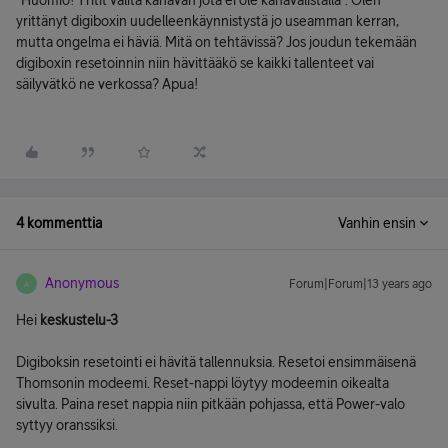
"Huomio! Yritit valita kanavan jota ei ole kanavalistalla". Olen
yrittänyt digiboxin uudelleenkäynnistystä jo useamman kerran,
mutta ongelma ei häviä. Mitä on tehtävissä? Jos joudun tekemään
digiboxin resetoinnin niin hävittääkö se kaikki tallenteet vai
säilyvätkö ne verkossa? Apua!
4 kommenttia
Vanhin ensin
Anonymous
Forum|Forum|13 years ago
A
Hei
keskustelu-3
Digiboksin resetointi ei hävitä tallennuksia. Resetoi ensimmäisenä
Thomsonin modeemi. Reset-nappi löytyy modeemin oikealta
sivulta. Paina reset nappia niin pitkään pohjassa, että Power-valo
syttyy oranssiksi.