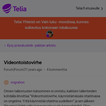
Telia.fi etusivulle
Telia Yhteisö on Vain luku -moodissa, kunnes
sulkeutuu kokonaan lokakuussa
Kysy ja keskustele -palstan arkisto
Videontoistovirhe
Forum|Forum|11 years ago
4 kommenttia
migration
M
Omien tallennusten katsominen ei onnistu; kaikkien tallenteiden
kohdalla ilmoittaa "Videontoistovirhe, käynnistämässäsi ohjelmassa
on ongelma. Yritä käynnistää ohjelma uudelleen" ja sen jälkeen