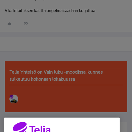
Vikailmoituksen kautta ongelma saadaan korjattua.
Telia Yhteisö on Vain luku -moodissa, kunnes
sulkeutuu kokonaan lokakuussa