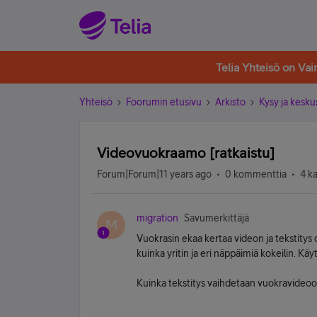
Telia Yhteisö on Va
Yhteisö
Foorumin etusivu
Arkisto
Kysy ja kesku
Videovuokraamo [ratkaistu]
Forum|Forum|11 years ago
0 kommenttia
4 k
migration
Savumerkittäjä
M
Vuokrasin ekaa kertaa videon ja tekstitys 
kuinka yritin ja eri näppäimiä kokeilin. K
Kuinka tekstitys vaihdetaan vuokravideo