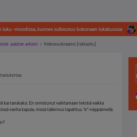
in luku -moodissa, kunnes sulkeutuu kokonaan lokakuussa
stele -palstan arkisto
Videovuokraamo [ratkaistu]
atselukertaa
oli kai tanskaksi. En onnistunut vaihtamaan tekstiä vaikka
äytössä vanha kapula, missä tallennus tapahtuu "e"-näppäimellä.
on?