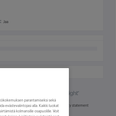
Jaa
yttökokemuksen parantamiseksi sekä
Käyttöehdot
Accessibility statement
oida evästevalintojasi alla. Kaikki luokat
irtämistä kolmansille osapuolille. Voit