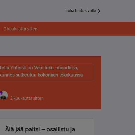
Telia.fi etusivulle
2 kuukautta sitten
Telia Yhteisö on Vain luku -moodissa,
kunnes sulkeutuu kokonaan lokakuussa
2 kuukautta sitten
Älä jää paitsi – osallistu ja