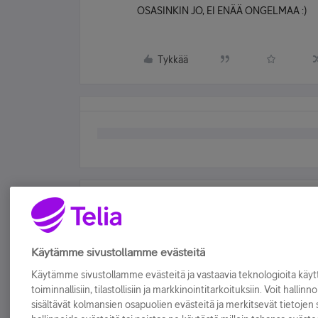
OSASINKIN JO, EI ENÄÄ ONGELMAA :)
Tykkää
Käytämme sivustollamme evästeitä
Käytämme sivustollamme evästeitä ja vastaavia teknologioita kä
toiminnallisiin, tilastollisiin ja markkinointitarkoituksiin. Voit hallinn
sisältävät kolmansien osapuolien evästeitä ja merkitsevät tietojen si