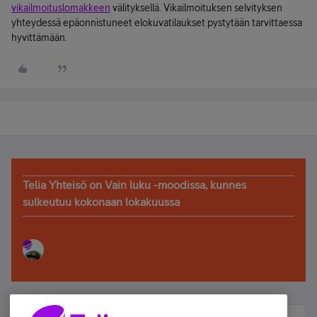
vikailmoituslomakkeen
välityksellä. Vikailmoituksen selvityksen
yhteydessä epäonnistuneet elokuvatilaukset pystytään tarvittaessa
hyvittämään.
Telia Yhteisö on Vain luku -moodissa, kunnes
sulkeutuu kokonaan lokakuussa