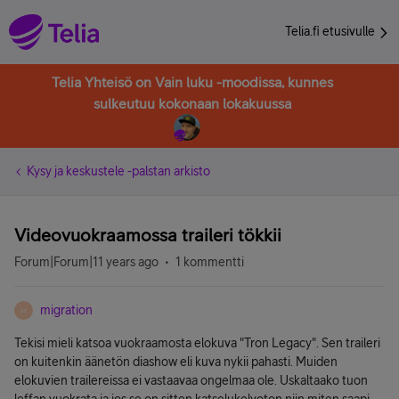
Telia.fi etusivulle
Telia Yhteisö on Vain luku -moodissa, kunnes
sulkeutuu kokonaan lokakuussa
Kysy ja keskustele -palstan arkisto
Videovuokraamossa traileri tökkii
Forum|Forum|11 years ago
1 kommentti
migration
M
Tekisi mieli katsoa vuokraamosta elokuva "Tron Legacy". Sen traileri
on kuitenkin äänetön diashow eli kuva nykii pahasti. Muiden
elokuvien trailereissa ei vastaavaa ongelmaa ole. Uskaltaako tuon