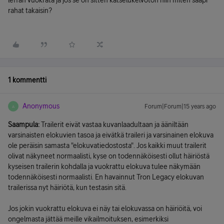
leffan vuokrata ja jos se on sitten katselukelvoton niin miten saapi
rahat takaisin?
1 kommentti
Anonymous
Forum|Forum|15 years ago
A
Saampula:
Trailerit eivät vastaa kuvanlaadultaan ja ääniltään
varsinaisten elokuvien tasoa ja eivätkä traileri ja varsinainen elokuva
ole peräisin samasta "elokuvatiedostosta". Jos kaikki muut trailerit
olivat näkyneet normaalisti, kyse on todennäköisesti ollut häiriöstä
kyseisen trailerin kohdalla ja vuokrattu elokuva tulee näkymään
todennäköisesti normaalisti. En havainnut Tron Legacy elokuvan
trailerissa nyt häiriötä, kun testasin sitä.
Jos jokin vuokrattu elokuva ei näy tai elokuvassa on häiriöitä, voi
ongelmasta jättää meille vikailmoituksen, esimerkiksi