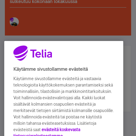
sulkeutuu kokonaan lokakuussa
Älä jää paitsi – osallistu ja voita!
Tilaa Telian uutiskirje ja olet mukana arvonnassa.
Käytämme sivustollamme evästeitä
Samalla saat parhaat asiakasedut suoraan
Käytämme sivustollamme evästeitä ja vastaavia
sähköpostiisi.
teknologioita käyttökokemuksen parantamiseksi sekä
toiminnallisiin, tilastollisiin ja markkinointitarkoituksiin.
Voit hallinnoida evästevalintojasi alla. Kaikki luokat
Tilaa nyt
sisältävät kolmansien osapuolien evästeitä ja
merkitsevät tietojen siirtämistä kolmansille osapuolille.
Voit hallinnoida evästeitä tai poistaa ne käytöstä
milloin tahansa evästeasetuksissa. Lisätietoja
evästeistä saat
evästeitä koskevasta