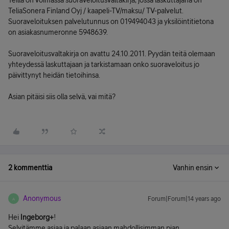
Teillä on voimassa suoraveloitusvaltakirja, jossa laskuttajana on
TeliaSonera Finland Oyj / kaapeli-TV/maksu/ TV-palvelut.
Suoraveloituksen palvelutunnus on 019494043 ja yksilöintitietona
on asiakasnumeronne 5948639.
Suoraveloitusvaltakirja on avattu 24.10.2011. Pyydän teitä olemaan
yhteydessä laskuttajaan ja tarkistamaan onko suoraveloitus jo
päivittynyt heidän tietoihinsa.
Asian pitäisi siis olla selvä, vai mitä?
2 kommenttia
Vanhin ensin
Anonymous
Forum|Forum|14 years ago
A
Hei
Ingeborg+
!
Selvitämme asiaa ja palaan asiaan mahdollisimman pian.