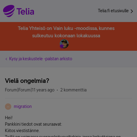
Telia.fi etusivulle
Telia Yhteisö on Vain luku -moodissa, kunnes
sulkeutuu kokonaan lokakuussa
Kysy ja keskustele -palstan arkisto
Vielä ongelmia?
Forum|Forum|11 years ago
2 kommenttia
migration
M
Hei!
Pankkini tiedot ovat seuraavat:
Kiitos viestistänne.