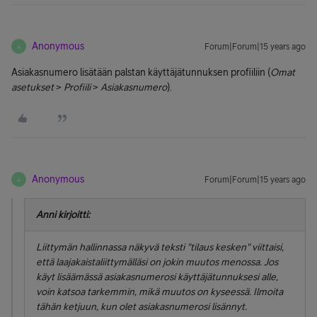
Anonymous
Forum|Forum|15 years ago
A
Asiakasnumero lisätään palstan käyttäjätunnuksen profiiliin (
Omat
asetukset
>
Profiili
>
Asiakasnumero
).
Anonymous
Forum|Forum|15 years ago
A
Anni kirjoitti:
Liittymän hallinnassa näkyvä teksti "tilaus kesken" viittaisi,
että laajakaistaliittymälläsi on jokin muutos menossa. Jos
käyt lisäämässä asiakasnumerosi käyttäjätunnuksesi alle,
voin katsoa tarkemmin, mikä muutos on kyseessä. Ilmoita
tähän ketjuun, kun olet asiakasnumerosi lisännyt.