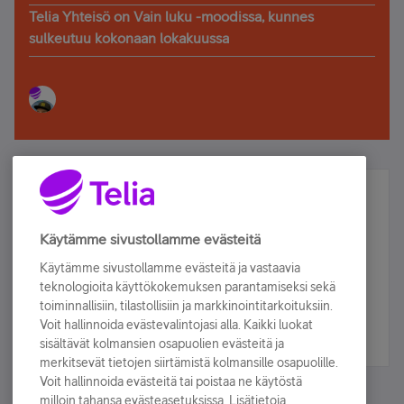
Telia Yhteisö on Vain luku -moodissa, kunnes
sulkeutuu kokonaan lokakuussa
Älä jää paitsi – osallistu ja voita!
Tilaa Telian uutiskirje ja olet mukana arvonnassa.
Käytämme sivustollamme evästeitä
Samalla saat parhaat asiakasedut suoraan
Käytämme sivustollamme evästeitä ja vastaavia
sähköpostiisi.
teknologioita käyttökokemuksen parantamiseksi sekä
toiminnallisiin, tilastollisiin ja markkinointitarkoituksiin.
Voit hallinnoida evästevalintojasi alla. Kaikki luokat
Tilaa nyt
sisältävät kolmansien osapuolien evästeitä ja
merkitsevät tietojen siirtämistä kolmansille osapuolille.
Voit hallinnoida evästeitä tai poistaa ne käytöstä
milloin tahansa evästeasetuksissa. Lisätietoja