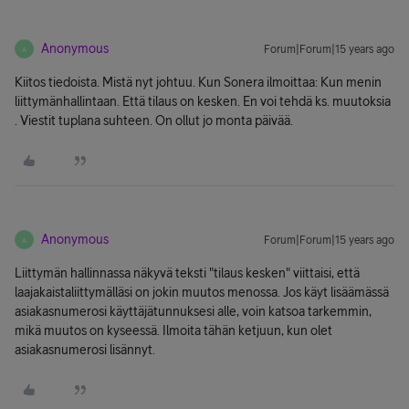
Anonymous
Forum|Forum|15 years ago
A
Kiitos tiedoista. Mistä nyt johtuu. Kun Sonera ilmoittaa: Kun menin
liittymänhallintaan. Että tilaus on kesken. En voi tehdä ks. muutoksia
. Viestit tuplana suhteen. On ollut jo monta päivää.
Anonymous
Forum|Forum|15 years ago
A
Liittymän hallinnassa näkyvä teksti "tilaus kesken" viittaisi, että
laajakaistaliittymälläsi on jokin muutos menossa. Jos käyt lisäämässä
asiakasnumerosi käyttäjätunnuksesi alle, voin katsoa tarkemmin,
mikä muutos on kyseessä. Ilmoita tähän ketjuun, kun olet
asiakasnumerosi lisännyt.