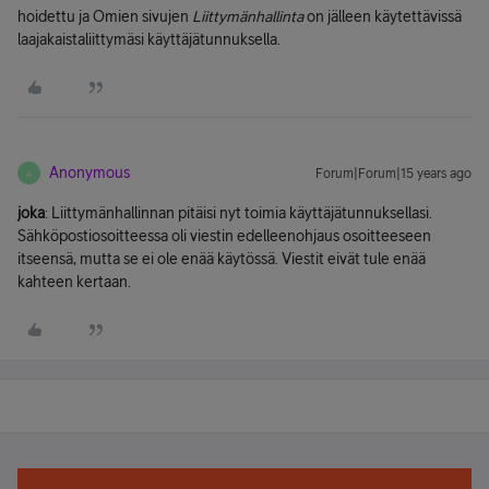
hoidettu ja Omien sivujen
Liittymänhallinta
on jälleen käytettävissä
laajakaistaliittymäsi käyttäjätunnuksella.
Anonymous
Forum|Forum|15 years ago
A
joka
: Liittymänhallinnan pitäisi nyt toimia käyttäjätunnuksellasi.
Sähköpostiosoitteessa oli viestin edelleenohjaus osoitteeseen
itseensä, mutta se ei ole enää käytössä. Viestit eivät tule enää
kahteen kertaan.