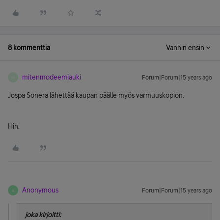
8 kommenttia
Vanhin ensin
mitenmodeemiauki
Forum|Forum|15 years ago
M
Jospa Sonera lähettää kaupan päälle myös varmuuskopion.
Hih.
Anonymous
Forum|Forum|15 years ago
A
joka kirjoitti: