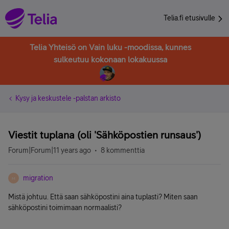
Telia.fi etusivulle
Telia Yhteisö on Vain luku -moodissa, kunnes
sulkeutuu kokonaan lokakuussa
Kysy ja keskustele -palstan arkisto
Viestit tuplana (oli 'Sähköpostien runsaus')
Forum|Forum|11 years ago
8 kommenttia
migration
M
Mistä johtuu. Että saan sähköpostini aina tuplasti? Miten saan
sähköpostini toimimaan normaalisti?