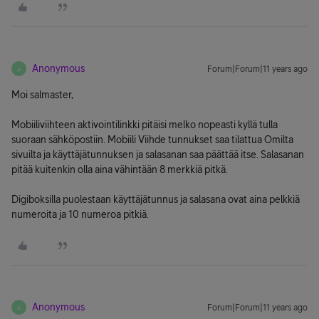
Anonymous
Forum|Forum|11 years ago
A
Moi salmaster,
Mobiiliviihteen aktivointilinkki pitäisi melko nopeasti kyllä tulla
suoraan sähköpostiin. Mobiili Viihde tunnukset saa tilattua Omilta
sivuilta ja käyttäjätunnuksen ja salasanan saa päättää itse. Salasanan
pitää kuitenkin olla aina vähintään 8 merkkiä pitkä.
Digiboksilla puolestaan käyttäjätunnus ja salasana ovat aina pelkkiä
numeroita ja 10 numeroa pitkiä.
Anonymous
Forum|Forum|11 years ago
A