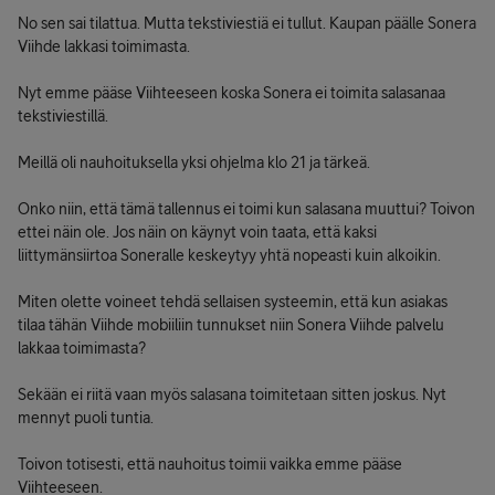
No sen sai tilattua. Mutta tekstiviestiä ei tullut. Kaupan päälle Sonera
Viihde lakkasi toimimasta.
Nyt emme pääse Viihteeseen koska Sonera ei toimita salasanaa
tekstiviestillä.
Meillä oli nauhoituksella yksi ohjelma klo 21 ja tärkeä.
Onko niin, että tämä tallennus ei toimi kun salasana muuttui? Toivon
ettei näin ole. Jos näin on käynyt voin taata, että kaksi
liittymänsiirtoa Soneralle keskeytyy yhtä nopeasti kuin alkoikin.
Miten olette voineet tehdä sellaisen systeemin, että kun asiakas
tilaa tähän Viihde mobiiliin tunnukset niin Sonera Viihde palvelu
lakkaa toimimasta?
Sekään ei riitä vaan myös salasana toimitetaan sitten joskus. Nyt
mennyt puoli tuntia.
Toivon totisesti, että nauhoitus toimii vaikka emme pääse
Viihteeseen.