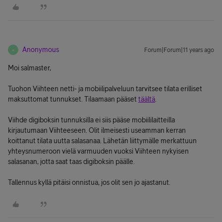
Anonymous
Forum|Forum|11 years ago
A
Moi salmaster,
Tuohon Viihteen netti- ja mobiilipalveluun tarvitsee tilata erilliset
maksuttomat tunnukset. Tilaamaan pääset
täältä
.
Viihde digiboksin tunnuksilla ei siis pääse mobiililaitteilla
kirjautumaan Viihteeseen. Olit ilmeisesti useamman kerran
koittanut tilata uutta salasanaa. Lähetän liittymälle merkattuun
yhteysnumeroon vielä varmuuden vuoksi Viihteen nykyisen
salasanan, jotta saat taas digiboksin päälle.
Tallennus kyllä pitäisi onnistua, jos olit sen jo ajastanut.