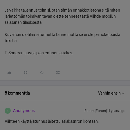
Ja vaikka tallennus toimisi, otan tämän ennakkotietona siitä miten
järjettömän toimivan tavan olette tehneet tästä Viihde mobiilin
salasanan tilauksesta.
Kuvailisin olotilaa ja tunnetta tänne mutta se ei ole painokelpoista
tekstiä.
T. Soneran uusi ja pian entinen asiakas.
8 kommenttia
Vanhin ensin
Anonymous
Forum|Forum|11 years ago
A
Viihteen käyttäjätunnus laitettu asiakasnron kohtaan.