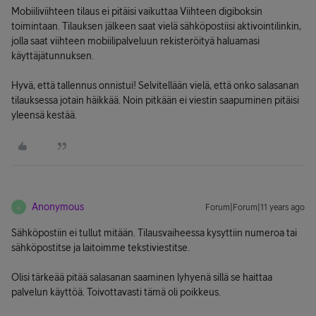
Mobiiliviihteen tilaus ei pitäisi vaikuttaa Viihteen digiboksin
toimintaan. Tilauksen jälkeen saat vielä sähköpostiisi aktivointilinkin,
jolla saat viihteen mobiilipalveluun rekisteröityä haluamasi
käyttäjätunnuksen.
Hyvä, että tallennus onnistui! Selvitellään vielä, että onko salasanan
tilauksessa jotain häikkää. Noin pitkään ei viestin saapuminen pitäisi
yleensä kestää.
Anonymous
Forum|Forum|11 years ago
A
Sähköpostiin ei tullut mitään. Tilausvaiheessa kysyttiin numeroa tai
sähköpostitse ja laitoimme tekstiviestitse.
Olisi tärkeää pitää salasanan saaminen lyhyenä sillä se haittaa
palvelun käyttöä. Toivottavasti tämä oli poikkeus.