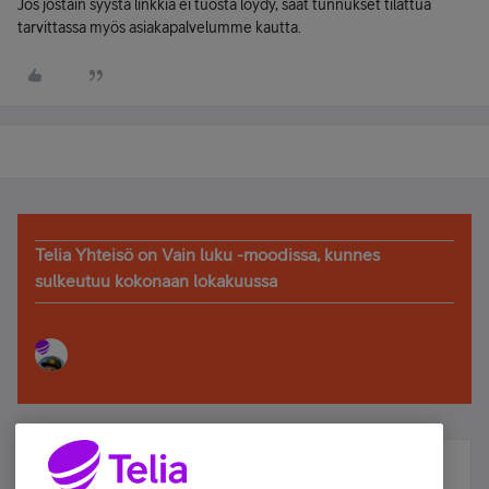
Jos jostain syystä linkkiä ei tuosta löydy, saat tunnukset tilattua
tarvittassa myös asiakapalvelumme kautta.
Telia Yhteisö on Vain luku -moodissa, kunnes
sulkeutuu kokonaan lokakuussa
Älä jää paitsi – osallistu ja voita!