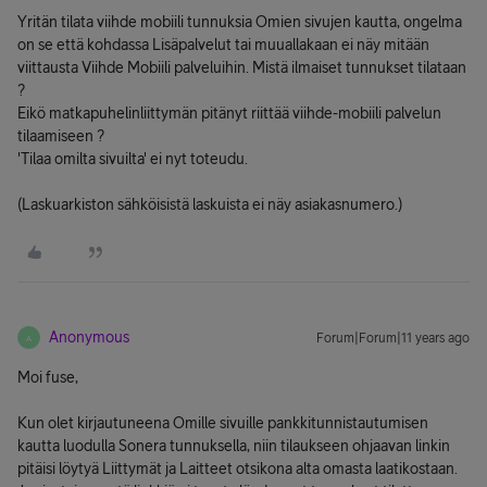
Yritän tilata viihde mobiili tunnuksia Omien sivujen kautta, ongelma
on se että kohdassa Lisäpalvelut tai muuallakaan ei näy mitään
viittausta Viihde Mobiili palveluihin. Mistä ilmaiset tunnukset tilataan
?
Eikö matkapuhelinliittymän pitänyt riittää viihde-mobiili palvelun
tilaamiseen ?
'Tilaa omilta sivuilta' ei nyt toteudu.
(Laskuarkiston sähköisistä laskuista ei näy asiakasnumero.)
Anonymous
Forum|Forum|11 years ago
A
Moi fuse,
Kun olet kirjautuneena Omille sivuille pankkitunnistautumisen
kautta luodulla Sonera tunnuksella, niin tilaukseen ohjaavan linkin
pitäisi löytyä Liittymät ja Laitteet otsikona alta omasta laatikostaan.