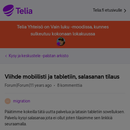
Telia.fi etusivulle
Telia Yhteisö on Vain luku -moodissa, kunnes
sulkeutuu kokonaan lokakuussa
Kysy ja keskustele -palstan arkisto
Viihde mobiilisti ja tabletiin, salasanan tilaus
Forum|Forum|11 years ago
8 kommenttia
migration
M
Päätimme kokeilla tätä uutta palvelua ja latasin tabletiin sovelluksen.
Palvelu kysyi salasanaa jota ei ollut joten tilasimme sen linkkiä
seuraamalla.