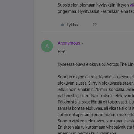
Suosittelen olemaan hyvityksiin liittyen
vi
ongelmaa. Hyvitysasiat käsitellään aina ta
Tykkää
Anonymous
A
Hei!
Kyseessä oleva elokuva oli Across The Lin
Suoritin digiboxin resetoinnin ja katsoin e
elokuvan alussa, Siirryin elokuvassa etee
jatkui noin ainakin n.28 min. kohdalla. Jäl
pätkimistä jälleen. Näin katsoin elokuvan 
Pätkimistä ja pikselöintiä oli toistuvasti.
samalla kohtaa elokuvaa, eli vika taisi olla
Joten ehkäpä tämä ensimmäisen maksetu
Sonera viihteen elokuvien vuokraamisesta
En sitten ala ruikuttamaan vikapalvelusta h
enemmän hyötyä kuin vahinkoa