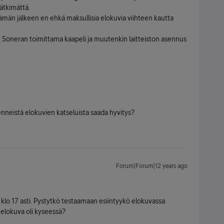
pätkimättä.
män jälkeen en ehkä maksullisia elokuvia viihteen kautta
 Soneran toimittama kaapeli ja muutenkin laitteiston asennus
nneistä elokuvien katseluista saada hyvitys?
Forum|Forum|12 years ago
4. klo 17 asti. Pystytkö testaamaan esiintyykö elokuvassa
elokuva oli kyseessä?