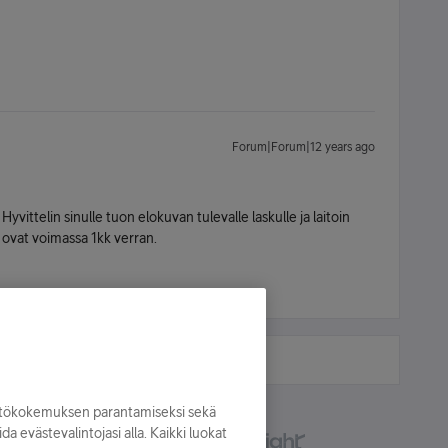
Forum|Forum|12 years ago
 Hyvittelin sinulle tuon elokuvan tulevalle laskulle ja laitoin
a ovat voimassa 1kk verran.
yttökokemuksen parantamiseksi sekä
oida evästevalintojasi alla. Kaikki luokat