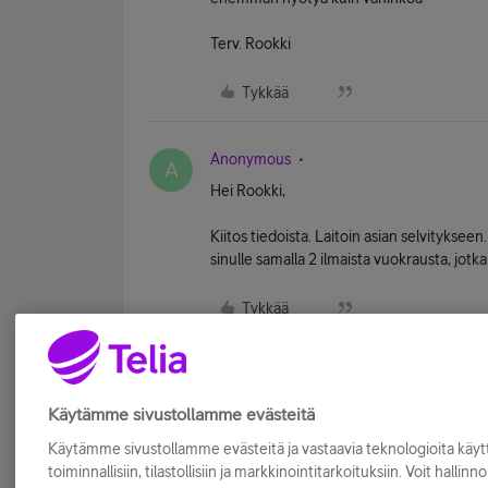
Terv. Rookki
Tykkää
Anonymous
A
Hei Rookki,
Kiitos tiedoista. Laitoin asian selvitykseen.
sinulle samalla 2 ilmaista vuokrausta, jotk
Tykkää
Käytämme sivustollamme evästeitä
Käytämme sivustollamme evästeitä ja vastaavia teknologioita kä
toiminnallisiin, tilastollisiin ja markkinointitarkoituksiin. Voit hallinn