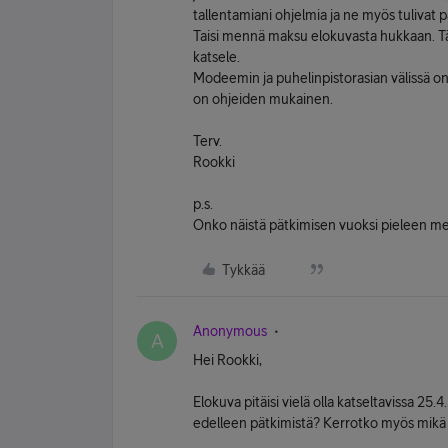
tallentamiani ohjelmia ja ne myös tulivat 
Taisi mennä maksu elokuvasta hukkaan. Tä
katsele.
Modeemin ja puhelinpistorasian välissä on
on ohjeiden mukainen.
Terv.
Rookki
p.s.
Onko näistä pätkimisen vuoksi pieleen me
Tykkää
Anonymous
A
Hei Rookki,
Elokuva pitäisi vielä olla katseltavissa 25.
edelleen pätkimistä? Kerrotko myös mikä 