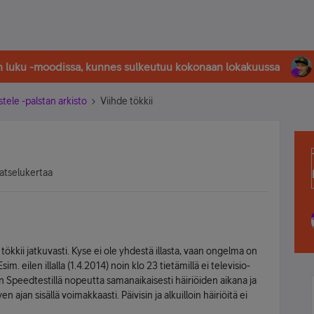
in luku -moodissa, kunnes sulkeutuu kokonaan lokakuussa
stele -palstan arkisto
Viihde tökkii
atselukertaa
 tökkii jatkuvasti. Kyse ei ole yhdestä illasta, vaan ongelma on
im. eilen illalla (1.4.2014) noin klo 23 tietämillä ei televisio-
in Speedtestillä nopeutta samanaikaisesti häiriöiden aikana ja
yen ajan sisällä voimakkaasti. Päivisin ja alkuilloin häiriöitä ei