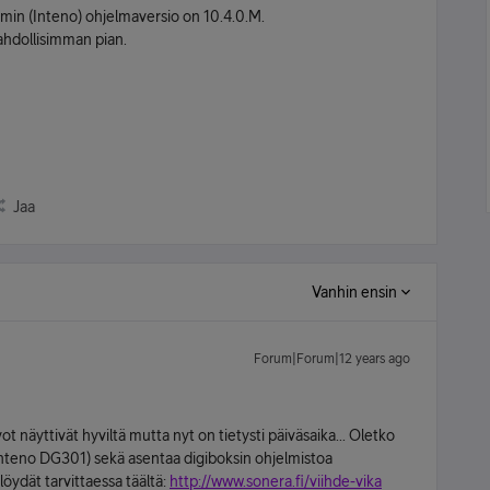
emin (Inteno) ohjelmaversio on 10.4.0.M.
ahdollisimman pian.
Jaa
Vanhin ensin
Forum|Forum|12 years ago
arvot näyttivät hyviltä mutta nyt on tietysti päiväsaika... Oletko
 (Inteno DG301) sekä asentaa digiboksin ohjelmistoa
öydät tarvittaessa täältä:
http://www.sonera.fi/viihde-vika