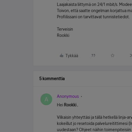
Laajakaista liittymä on 24/1 mbit/s. Mode
Toivon, että saatte ongelman korjattua m
Profiilissani on tarvittavat tunnistetiedot.
Terveisin
Rookki
Tykkää
5 kommenttia
Anonymous
A
Hei
Rookki
,
Vilkaisin yhteyttäsi ja tällä hetkellä linja-
kokeillut jo resetoida palvelureitittimesi
uudestaan? Ohjeet näihin toimenpiteisiin l