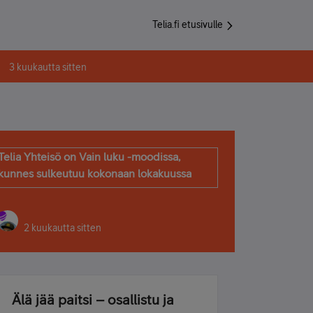
Telia.fi etusivulle
3 kuukautta sitten
Telia Yhteisö on Vain luku -moodissa,
kunnes sulkeutuu kokonaan lokakuussa
2 kuukautta sitten
Älä jää paitsi – osallistu ja