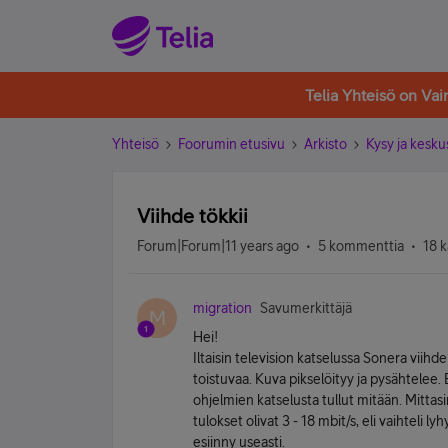
Telia Yhteisö on Va
Yhteisö
Foorumin etusivu
Arkisto
Kysy ja kesku
Viihde tökkii
Forum|Forum|11 years ago
5 kommenttia
18 k
migration
Savumerkittäjä
M
Hei!
Iltaisin television katselussa Sonera viihde
toistuvaa. Kuva pikselöityy ja pysähtelee. Es
ohjelmien katselusta tullut mitään. Mittas
tulokset olivat 3 - 18 mbit/s, eli vaihteli lyh
esiinny useasti.