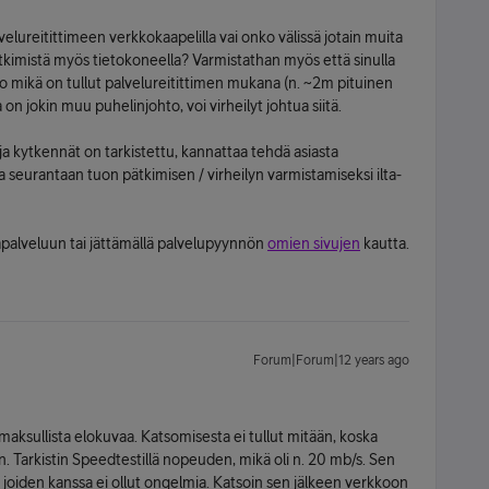
elureitittimeen verkkokaapelilla vai onko välissä jotain muita
kimistä myös tietokoneella? Varmistathan myös että sinulla
o mikä on tullut palvelureitittimen mukana (n. ~2m pituinen
la on jokin muu puhelinjohto, voi virheilyt johtua siitä.
 ja kytkennät on tarkistettu, kannattaa tehdä asiasta
ta seurantaan tuon pätkimisen / virheilyn varmistamiseksi ilta-
palveluun tai jättämällä palvelupyynnön
omien sivujen
kautta.
Forum|Forum|12 years ago
 maksullista elokuvaa. Katsomisesta ei tullut mitään, koska
en. Tarkistin Speedtestillä nopeuden, mikä oli n. 20 mb/s. Sen
, joiden kanssa ei ollut ongelmia. Katsoin sen jälkeen verkkoon