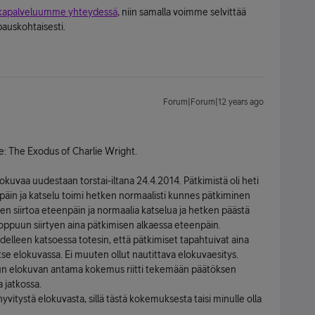
kapalveluumme yhteydessä
, niin samalla voimme selvittää
pauskohtaisesti.
Forum|Forum|12 years ago
e: The Exodus of Charlie Wright.
lokuvaa uudestaan torstai-iltana 24.4.2014. Pätkimistä oli heti
npäin ja katselu toimi hetken normaalisti kunnes pätkiminen
leen siirtoa eteenpäin ja normaalia katselua ja hetken päästä
loppuun siirtyen aina pätkimisen alkaessa eteenpäin.
 Uudelleen katsoessa totesin, että pätkimiset tapahtuivat aina
 itse elokuvassa. Ei muuten ollut nautittava elokuvaesitys.
n elokuvan antama kokemus riitti tekemään päätöksen
 jatkossa.
yvitystä elokuvasta, sillä tästä kokemuksesta taisi minulle olla