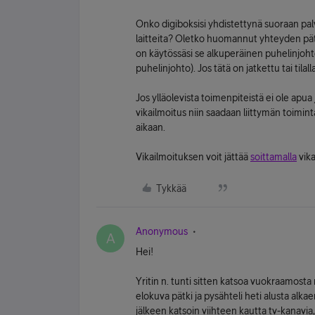
Onko digiboksisi yhdistettynä suoraan palv
laitteita? Oletko huomannut yhteyden pät
on käytössäsi se alkuperäinen puhelinjoht
puhelinjohto). Jos tätä on jatkettu tai tilal
Jos ylläolevista toimenpiteistä ei ole apua
vikailmoitus niin saadaan liittymän toimin
aikaan.
Vikailmoituksen voit jättää
soittamalla
vika
Tykkää
Anonymous
A
Hei!
Yritin n. tunti sitten katsoa vuokraamosta
elokuva pätki ja pysähteli heti alusta alka
jälkeen katsoin viihteen kautta tv-kanavia