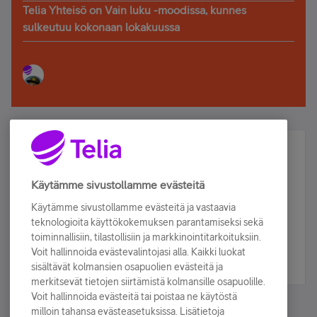
Telia Yhteisö on Vain luku -moodissa, kunnes
sulkeutuu kokonaan lokakuussa
Älä jää paitsi – osallistu ja voita!
Tilaa Telian uutiskirje ja olet mukana arvonnassa.
Käytämme sivustollamme evästeitä
Samalla saat parhaat asiakasedut suoraan
Käytämme sivustollamme evästeitä ja vastaavia
sähköpostiisi.
teknologioita käyttökokemuksen parantamiseksi sekä
toiminnallisiin, tilastollisiin ja markkinointitarkoituksiin.
Voit hallinnoida evästevalintojasi alla. Kaikki luokat
Tilaa nyt
sisältävät kolmansien osapuolien evästeitä ja
merkitsevät tietojen siirtämistä kolmansille osapuolille.
Voit hallinnoida evästeitä tai poistaa ne käytöstä
milloin tahansa evästeasetuksissa. Lisätietoja