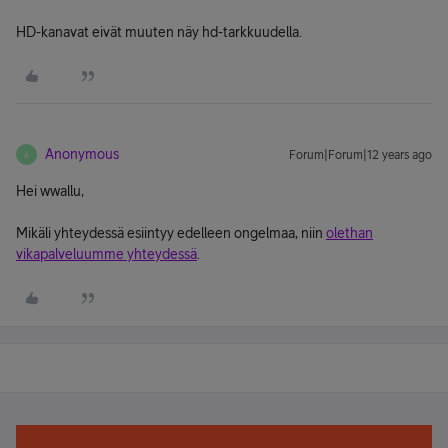
HD-kanavat eivät muuten näy hd-tarkkuudella.
Anonymous
Forum|Forum|12 years ago
A
Hei wwallu,
Mikäli yhteydessä esiintyy edelleen ongelmaa, niin
olethan
vikapalveluumme yhteydessä
.