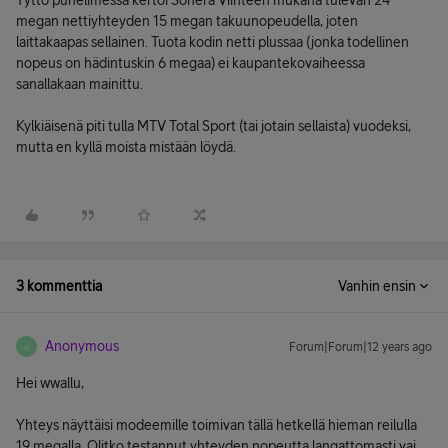
Tyttö puhelimessa kertoi Sonera Viihteen mukana tulevan 24
megan nettiyhteyden 15 megan takuunopeudella, joten
laittakaapas sellainen. Tuota kodin netti plussaa (jonka todellinen
nopeus on hädintuskin 6 megaa) ei kaupantekovaiheessa
sanallakaan mainittu.
Kylkiäisenä piti tulla MTV Total Sport (tai jotain sellaista) vuodeksi,
mutta en kyllä moista mistään löydä.
3 kommenttia
Vanhin ensin
Anonymous
Forum|Forum|12 years ago
A
Hei wwallu,
Yhteys näyttäisi modeemille toimivan tällä hetkellä hieman reilulla
19 megalla. Olitko testannut yhteyden nopeutta langattomasti vai