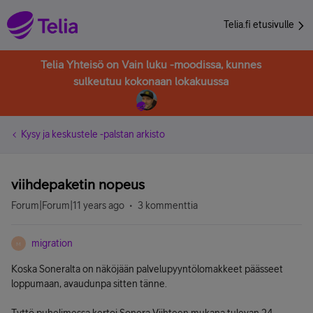
Telia.fi etusivulle
Telia Yhteisö on Vain luku -moodissa, kunnes
sulkeutuu kokonaan lokakuussa
Kysy ja keskustele -palstan arkisto
viihdepaketin nopeus
Forum|Forum|11 years ago
3 kommenttia
migration
M
Koska Soneralta on näköjään palvelupyyntölomakkeet päässeet
loppumaan, avaudunpa sitten tänne.