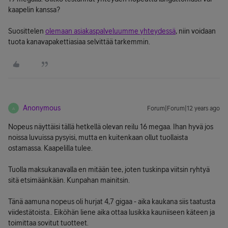
kaapelin kanssa?
Suosittelen
olemaan asiakaspalveluumme yhteydessä
, niin voidaan
tuota kanavapakettiasiaa selvittää tarkemmin.
Anonymous
Forum|Forum|12 years ago
A
Nopeus näyttäisi tällä hetkellä olevan reilu 16 megaa. Ihan hyvä jos
noissa luvuissa pysyisi, mutta en kuitenkaan ollut tuollaista
ostamassa. Kaapelilla tulee.
Tuolla maksukanavalla en mitään tee, joten tuskinpa viitsin ryhtyä
sitä etsimäänkään. Kunpahan mainitsin.
Tänä aamuna nopeus oli hurjat 4,7 gigaa - aika kaukana siis taatusta
viidestätoista.. Eiköhän liene aika ottaa lusikka kauniiseen käteen ja
toimittaa sovitut tuotteet.