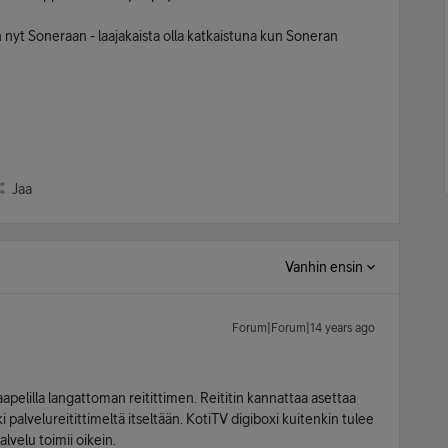
yn nyt Soneraan - laajakaista olla katkaistuna kun Soneran
Jaa
Vanhin ensin
Forum|Forum|14 years ago
aapelilla langattoman reitittimen. Reititin kannattaa asettaa
kki palvelureitittimeltä itseltään. KotiTV digiboxi kuitenkin tulee
lvelu toimii oikein.