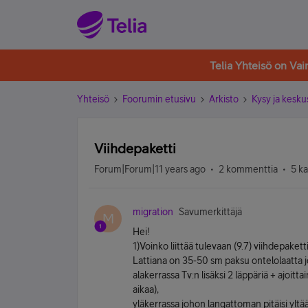
Telia Yhteisö on Va
Yhteisö
Foorumin etusivu
Arkisto
Kysy ja kesku
Viihdepaketti
Forum|Forum|11 years ago
2 kommenttia
5 k
migration
Savumerkittäjä
M
Hei!
1)Voinko liittää tulevaan (9.7) viihdepakett
Lattiana on 35-50 sm paksu ontelolaatta j
alakerrassa Tv:n lisäksi 2 läppäriä + ajoitt
aikaa),
yläkerrassa johon langattoman pitäisi yltää