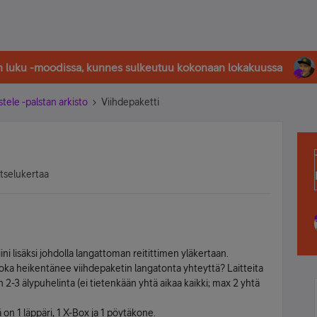
in luku -moodissa, kunnes sulkeutuu kokonaan lokakuussa
stele -palstan arkisto
Viihdepaketti
atselukertaa
iini lisäksi johdolla langattoman reitittimen yläkertaan.
oka heikentänee viihdepaketin langatonta yhteyttä? Laitteita
ain 2-3 älypuhelinta (ei tietenkään yhtä aikaa kaikki; max 2 yhtä
 on 1 läppäri, 1 X-Box ja 1 pöytäkone.