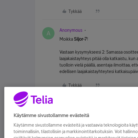
Tykkää
Anonymous
A
Moikka
Siljor-7
!
Vastaan kysymykseesi 2: Samassa osoitteessa
laajakaistayhteys pitää olla katkaistu, kun
tuolloin vielä päällä, asentaja ilmoittaa, et
edellisen laajakaistayhteytesi katkaisupäiv
Tykkää
Käytämme sivustollamme evästeitä
Käytämme sivustollamme evästeitä ja vastaavia teknologioita kä
toiminnallisiin, tilastollisiin ja markkinointitarkoituksiin. Voit hallinn