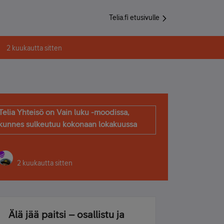
Telia.fi etusivulle
2 kuukautta sitten
Telia Yhteisö on Vain luku -moodissa,
kunnes sulkeutuu kokonaan lokakuussa
2 kuukautta sitten
Älä jää paitsi – osallistu ja