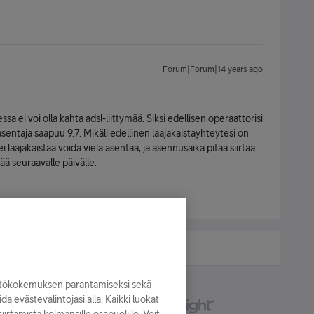
Forum|Forum|14 years ago
 ei voi olla kahta adsl-liittymää. Siksi edellisen operaattorisi
 asentaja saapuu 9.7. Mikäli edellinen laajakaistayhteytesi on
tei laajakaistaa voida vielä asentaa, ja asennusaika pitää siirtää
ää seuraavalle päivälle.
yttökokemuksen parantamiseksi sekä
oida evästevalintojasi alla. Kaikki luokat