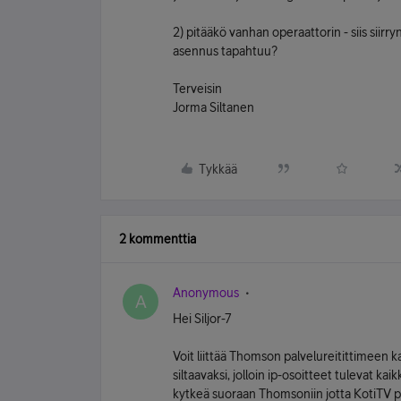
2) pitääkö vanhan operaattorin - siis siirr
asennus tapahtuu?
Terveisin
Jorma Siltanen
Tykkää
2 kommenttia
Anonymous
A
Hei Siljor-7
Voit liittää Thomson palvelureitittimeen k
siltaavaksi, jolloin ip-osoitteet tulevat kai
kytkeä suoraan Thomsoniin jotta KotiTV pa