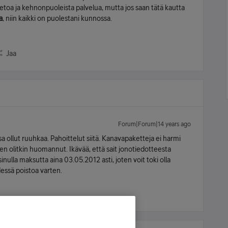
a tietoa ja kehnonpuoleista palvelua, mutta jos saan tätä kautta
a
, niin kaikki on puolestani kunnossa.
Jaa
Forum|Forum|14 years ago
a ollut ruuhkaa. Pahoittelut siitä. Kanavapaketteja ei harmi
ten olitkin huomannut. Ikävää, että sait jonotiedotteesta
nulla maksutta aina 03.05.2012 asti, joten voit toki olla
sä poistoa varten.