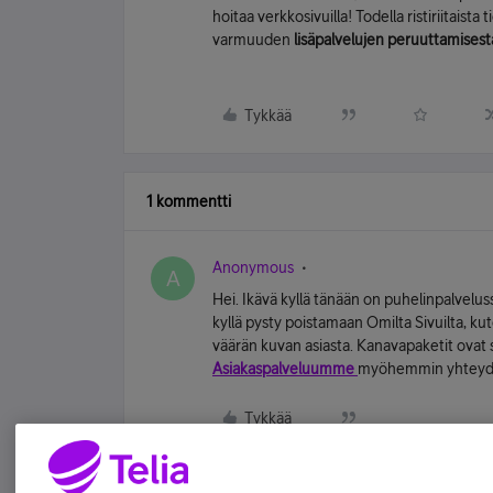
hoitaa verkkosivuilla! Todella ristiriitaist
varmuuden
lisäpalvelujen peruuttamisest
Tykkää
1 kommentti
Anonymous
A
Hei. Ikävä kyllä tänään on puhelinpalveluss
kyllä pysty poistamaan Omilta Sivuilta, ku
väärän kuvan asiasta. Kanavapaketit ovat si
Asiakaspalveluumme
myöhemmin yhteydes
Tykkää