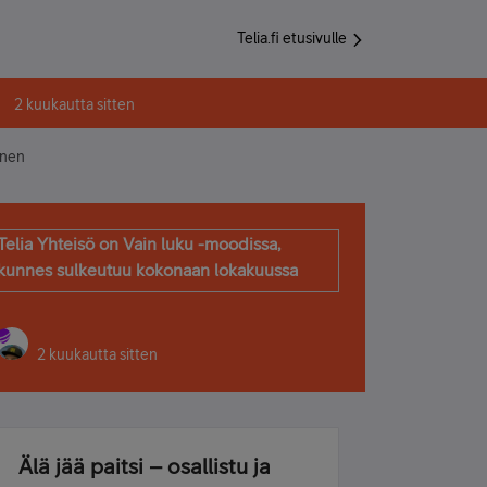
Telia.fi etusivulle
2 kuukautta sitten
inen
Telia Yhteisö on Vain luku -moodissa,
kunnes sulkeutuu kokonaan lokakuussa
2 kuukautta sitten
Älä jää paitsi – osallistu ja