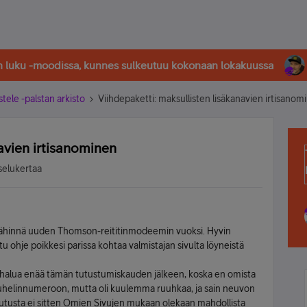
in luku -moodissa, kunnes sulkeutuu kokonaan lokakuussa
stele -palstan arkisto
Viihdepaketti: maksullisten lisäkanavien irtisanom
navien irtisanominen
selukertaa
in lähinnä uuden Thomson-reititinmodeemin vuoksi. Hyvin
 ohje poikkesi parissa kohtaa valmistajan sivulta löyneistä
 halua enää tämän tutustumiskauden jälkeen, koska en omista
upuhelinnumeroon, mutta oli kuulemma ruuhkaa, ja sain neuvon
ruutusta ei sitten Omien Sivujen mukaan olekaan mahdollista