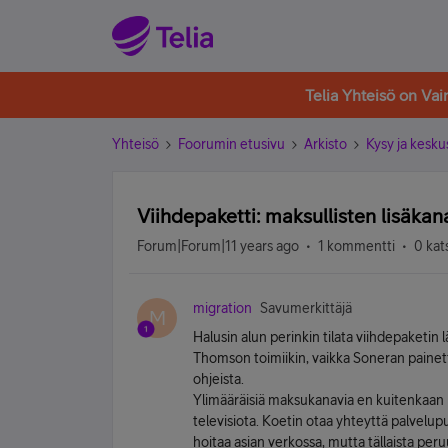
Telia Yhteisö on Va
Yhteisö
Foorumin etusivu
Arkisto
Kysy ja kesku
Viihdepaketti: maksullisten lisäka
Forum|Forum|11 years ago
1 kommentti
0 kat
migration
Savumerkittäjä
M
Halusin alun perinkin tilata viihdepaket
Thomson toimiikin, vaikka Soneran painettu
ohjeista.
Ylimääräisiä maksukanavia en kuitenkaan
televisiota. Koetin otaa yhteyttä palvel
hoitaa asian verkossa, mutta tällaista pe