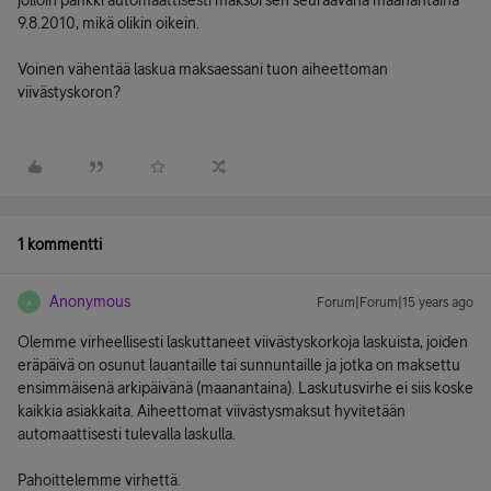
jolloin pankki automaattisesti maksoi sen seuraavana maanantaina
9.8.2010, mikä olikin oikein.
Voinen vähentää laskua maksaessani tuon aiheettoman
viivästyskoron?
1 kommentti
Anonymous
Forum|Forum|15 years ago
A
Olemme virheellisesti laskuttaneet viivästyskorkoja laskuista, joiden
eräpäivä on osunut lauantaille tai sunnuntaille ja jotka on maksettu
ensimmäisenä arkipäivänä (maanantaina). Laskutusvirhe ei siis koske
kaikkia asiakkaita. Aiheettomat viivästysmaksut hyvitetään
automaattisesti tulevalla laskulla.
Pahoittelemme virhettä.