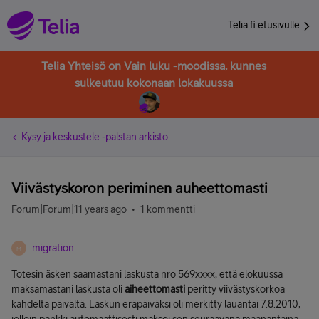
Telia.fi etusivulle
Telia Yhteisö on Vain luku -moodissa, kunnes
sulkeutuu kokonaan lokakuussa
Kysy ja keskustele -palstan arkisto
Viivästyskoron periminen auheettomasti
Forum|Forum|11 years ago
1 kommentti
migration
M
Totesin äsken saamastani laskusta nro 569xxxx, että elokuussa
maksamastani laskusta oli
aiheettomasti
peritty viivästyskorkoa
kahdelta päivältä. Laskun eräpäiväksi oli merkitty lauantai 7.8.2010,