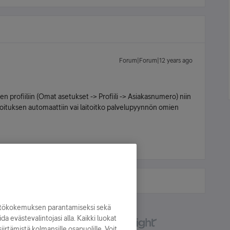
Forum|Forum|12 years ago
 profiiliin (Omat asetukset -> Profiili -> Asiakasnumero) niin
moituksen automaattiin vai laitoitko palvelupyynnön omien
yttökokemuksen parantamiseksi sekä
oida evästevalintojasi alla. Kaikki luokat
irtämistä kolmansille osapuolille. Voit