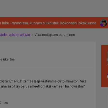
in luku -moodissa, kunnes sulkeutuu kokonaan lokakuussa
stele -palstan arkisto
Vikailmoituksen peruminen
selukertaa
koska 17.11-18.11 kiinteä laajakaistamme oli toimimaton. Vika
 kanavaa pitkin perua aiheettomaksi käyneen häiriöviestin?
Jaa