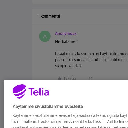
1 kommentti
Anonymous
A
Hei
katahe-i
Lisäätkö asiakasnumeron käyttäjätunnuksen
pääsen katsomaan ilmoitustasi. Jätitkö il
sivujen kautta?
Tykkää
Käytämme sivustollamme evästeitä
Käytämme sivustollamme evästeitä ja vastaavia teknologioita kä
toiminnallisiin, tilastollisiin ja markkinointitarkoituksiin. Voit hallinn
sisältävät kolmansien osapuolien evästeitä ja merkitsevät tietojen si