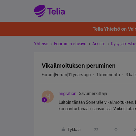
Telia Yhteisö on Va
Yhteisö
Foorumin etusivu
Arkisto
Kysy ja kesku
Vikailmoituksen peruminen
Forum|Forum|11 years ago
1 kommentti
3 kat
migration
Savumerkittäjä
M
Laitoin tänään Soneralle vikailmoituksen, 
korjaantui tänään illansuussa. Voikos tätä
Tykkää