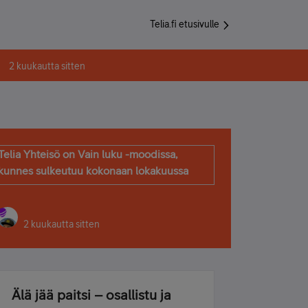
Telia.fi etusivulle
2 kuukautta sitten
Telia Yhteisö on Vain luku -moodissa,
kunnes sulkeutuu kokonaan lokakuussa
2 kuukautta sitten
Älä jää paitsi – osallistu ja