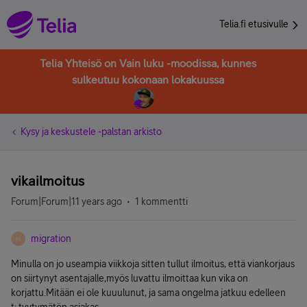
Telia.fi etusivulle
Telia Yhteisö on Vain luku -moodissa, kunnes
sulkeutuu kokonaan lokakuussa
Kysy ja keskustele -palstan arkisto
vikailmoitus
Forum|Forum|11 years ago
1 kommentti
migration
M
Minulla on jo useampia viikkoja sitten tullut ilmoitus, että viankorjaus
on siirtynyt asentajalle,myös luvattu ilmoittaa kun vika on
korjattu.Mitään ei ole kuuulunut, ja sama ongelma jatkuu edelleen