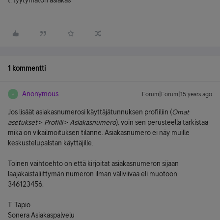
t: tyytymätön asiakas
1 kommentti
Anonymous
Forum|Forum|15 years ago
A
Jos lisäät asiakasnumerosi käyttäjätunnuksen profiiliin (
Omat
asetukset
>
Profiili
>
Asiakasnumero
), voin sen perusteella tarkistaa
mikä on vikailmoituksen tilanne. Asiakasnumero ei näy muille
keskustelupalstan käyttäjille.
Toinen vaihtoehto on että kirjoitat asiakasnumeron sijaan
laajakaistaliittymän numeron ilman väliviivaa eli muotoon
346123456.
T. Tapio
Sonera Asiakaspalvelu