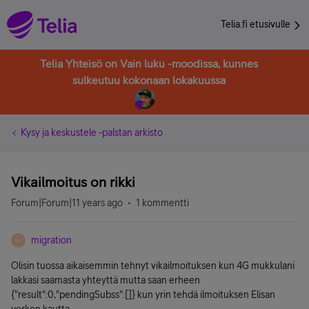
Telia.fi etusivulle
Telia Yhteisö on Vain luku -moodissa, kunnes
sulkeutuu kokonaan lokakuussa
Kysy ja keskustele -palstan arkisto
Vikailmoitus on rikki
Forum|Forum|11 years ago
1 kommentti
migration
M
Olisin tuossa aikaisemmin tehnyt vikailmoituksen kun 4G mukkulani
lakkasi saamasta yhteyttä mutta saan erheen
{"result":0,"pendingSubss":[]} kun yrin tehdä ilmoituksen Elisan