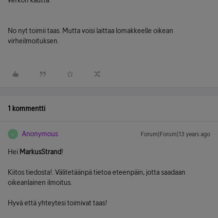
verkon kautta.
No nyt toimii taas. Mutta voisi laittaa lomakkeelle oikean
virheilmoituksen.
1 kommentti
Anonymous
Forum|Forum|13 years ago
A
Hei
MarkusStrand
!
Kiitos tiedosta!. Välitetäänpä tietoa eteenpäin, jotta saadaan
oikeanlainen ilmoitus.
Hyvä että yhteytesi toimivat taas!