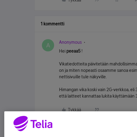
Tykkää
1 kommentti
Anonymous
A
Hei
peeaa5
!
Vikatiedotteita päivitetään mahdollisimma
on ja miten nopeasti osaamme sanoa esim. m
nettisivuille tule näkyville.
Himangan vika koski vain 2G-verkkoa, eli 3
että laitteet kannattaa lukita käyttämään 
Tykkää