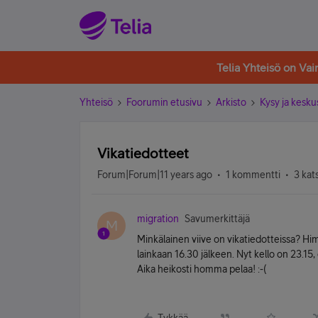
Telia Yhteisö on Va
Yhteisö
Foorumin etusivu
Arkisto
Kysy ja kesku
Vikatiedotteet
Forum|Forum|11 years ago
1 kommentti
3 kat
migration
Savumerkittäjä
M
Minkälainen viive on vikatiedotteissa? H
lainkaan 16.30 jälkeen. Nyt kello on 23.15,
Aika heikosti homma pelaa! :-(