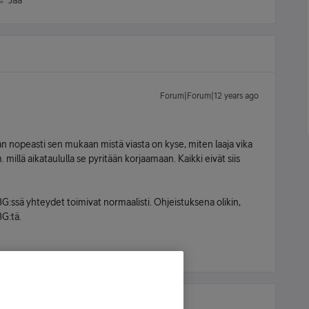
Jaa
Forum|Forum|12 years ago
n nopeasti sen mukaan mistä viasta on kyse, miten laaja vika
illä aikataululla se pyritään korjaamaan. Kaikki eivät siis
G:ssä yhteydet toimivat normaalisti. Ohjeistuksena olikin,
3G:tä.