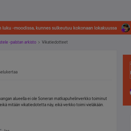
in luku -moodissa, kunnes sulkeutuu kokonaan lokakuussa
stele -palstan arkisto
Vikatiedotteet
selukertaa
imangan alueella ei ole Soneran matkapuhelinverkko toiminut
 eikä mitään vikatiedotetta näy, eikä verkko toimi vieläkään.