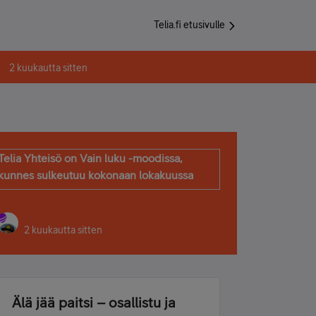
Telia.fi etusivulle
2 kuukautta sitten
Telia Yhteisö on Vain luku -moodissa,
kunnes sulkeutuu kokonaan lokakuussa
2 kuukautta sitten
Älä jää paitsi – osallistu ja