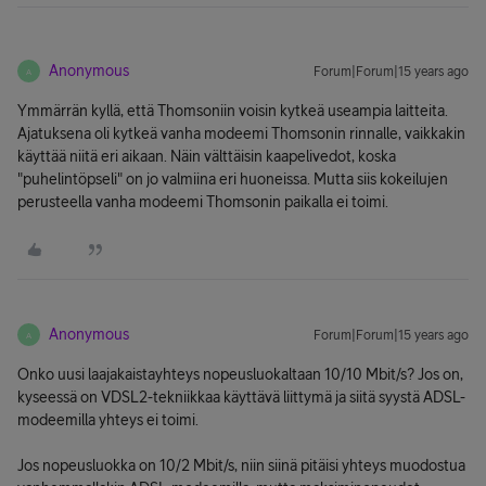
Anonymous
Forum|Forum|15 years ago
A
Ymmärrän kyllä, että Thomsoniin voisin kytkeä useampia laitteita.
Ajatuksena oli kytkeä vanha modeemi Thomsonin rinnalle, vaikkakin
käyttää niitä eri aikaan. Näin välttäisin kaapelivedot, koska
"puhelintöpseli" on jo valmiina eri huoneissa. Mutta siis kokeilujen
perusteella vanha modeemi Thomsonin paikalla ei toimi.
Anonymous
Forum|Forum|15 years ago
A
Onko uusi laajakaistayhteys nopeusluokaltaan 10/10 Mbit/s? Jos on,
kyseessä on VDSL2-tekniikkaa käyttävä liittymä ja siitä syystä ADSL-
modeemilla yhteys ei toimi.
Jos nopeusluokka on 10/2 Mbit/s, niin siinä pitäisi yhteys muodostua