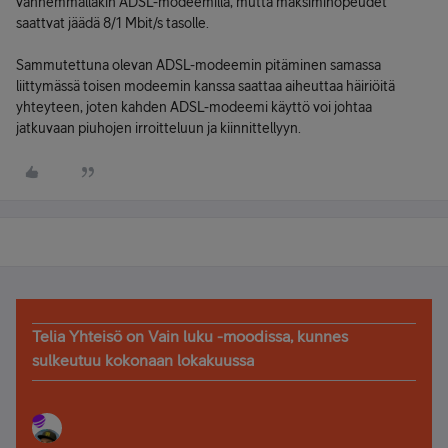
vanhemmallakin ADSL-modeemilla, mutta maksiminopeudet
saattvat jäädä 8/1 Mbit/s tasolle.
Sammutettuna olevan ADSL-modeemin pitäminen samassa
liittymässä toisen modeemin kanssa saattaa aiheuttaa häiriöitä
yhteyteen, joten kahden ADSL-modeemi käyttö voi johtaa
jatkuvaan piuhojen irroitteluun ja kiinnittellyyn.
Telia Yhteisö on Vain luku -moodissa, kunnes
sulkeutuu kokonaan lokakuussa