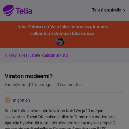
Telia.fi etusivulle
Telia Yhteisö on Vain luku -moodissa, kunnes
sulkeutuu kokonaan lokakuussa
Kysy ja keskustele -palstan arkisto
Viraton modeemi?
Forum|Forum|11 years ago
3 kommenttia
migration
M
Kuidun tultua taloon otin käyttöön KotiTV:n ja 10 megan
laajakaistan. Toimii OK mukana tulleella Thomsonin modeemilla.
Ajattelin hyödyntää toisen tietokoneen kanssa myös aiempaa 2