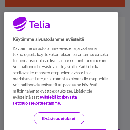
Älä jää paitsi – osallistu ja voita!
Tilaa Telian uutiskirje ja olet mukana arvonnassa.
Käytämme sivustollamme evästeitä
Samalla saat parhaat asiakasedut suoraan
Käytämme sivustollamme evästeitä ja vastaavia
sähköpostiisi.
teknologioita käyttökokemuksen parantamiseksi sekä
toiminnallisiin, tilastollisiin ja markkinointitarkoituksiin.
Voit hallinnoida evästevalintojasi alla. Kaikki luokat
Tilaa nyt
sisältävät kolmansien osapuolien evästeitä ja
merkitsevät tietojen siirtämistä kolmansille osapuolille.
Voit hallinnoida evästeitä tai poistaa ne käytöstä
milloin tahansa evästeasetuksissa. Lisätietoja
evästeistä saat
evästeitä koskevasta
tietosuojaselosteestamme.
Käyttöehdot
Accessibility statement
Evästeasetukset