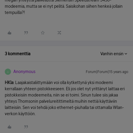
megan yhteyttä palvellutta Siemensin Speedstream 5450-
modeemia, mutta se ei nyt pelitä. Saisikohan siihen henkeä jollain
tempuilla?!
3 kommenttia
Vanhin ensin
Anonymous
Forum|Forum|15 years ago
A
HKla
: Laajakaistaliittymään voi olla kytkettynä yksi modeemi
kerrallaan yhteen pistokkeeseen. Eli jos olet nyt yrittänyt laittaa eri
pistokkeisiin modeemeita, niin se ei toimi. Sinun tulee siis jakaa
yhteys Thomsonin palvelureitittimeltä muihin nettiä käyttäviin
laitteisiin. Sen voi tehdä joko ethernet-piuhalla tai ottamalla Wlan-
verkon käyttöön.