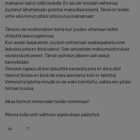
maksanut laskut niillä tiedoilla. En siis ole missään vaiheessa
pyytänyt lähettämään postitse maksullisia kirjeitä. Tämä on teidän
virhe eikä minun pitäisi siitä joutua maksamaan.
Tämä ei ole ensimmäinen kerta kun joudun ottamaan teihin
yhteyttä laskuongelmissa.
Kun avasin laajakaistan, jouduin soittamaan asiakaspalveluunne
laskuista joita en ikinä saanut. Sain ainoastaan maksumuistutuksia
viivästyskorkoineen. Tämän puhelun jälkeen sain laskut
kännykkääni.
Viimeisin tapaus oli kun laskutitte kanavista joita en ikinä ollut
tilannut (koska en ikinä ole edes asentanut koti-tv-laitetta).
Viimeisintä laitetta minulle ei ole edes toimitettu, vaikka sen pitäisi
hintaan kuulua.
Alkaa hermot menemään teidän toimintaan!
Menee kyllä netti vaihtoon sopimuksen päätyttyä.