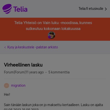
Telia.fi etusivulle
Telia Yhteisö on Vain luku -moodissa, kunnes
sulkeutuu kokonaan lokakuussa
Kysy ja keskustele -palstan arkisto
Virheellinen lasku
Forum|Forum|11 years ago
5 kommenttia
migration
M
Hei!
Sain tänään laskun joka on jo maksettu kertaalleen. Lasku on ajalta