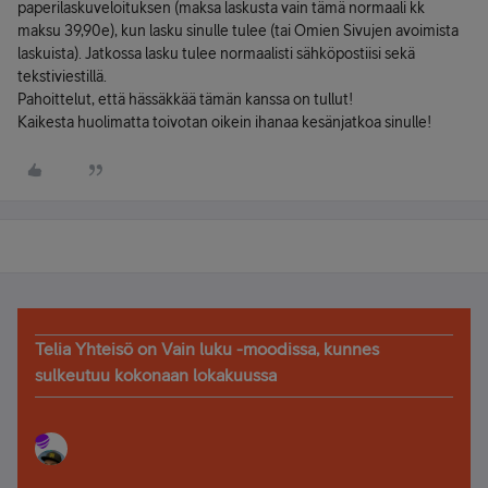
paperilaskuveloituksen (maksa laskusta vain tämä normaali kk
maksu 39,90e), kun lasku sinulle tulee (tai Omien Sivujen avoimista
laskuista). Jatkossa lasku tulee normaalisti sähköpostiisi sekä
tekstiviestillä.
Pahoittelut, että hässäkkää tämän kanssa on tullut!
Kaikesta huolimatta toivotan oikein ihanaa kesänjatkoa sinulle!
Telia Yhteisö on Vain luku -moodissa, kunnes
sulkeutuu kokonaan lokakuussa