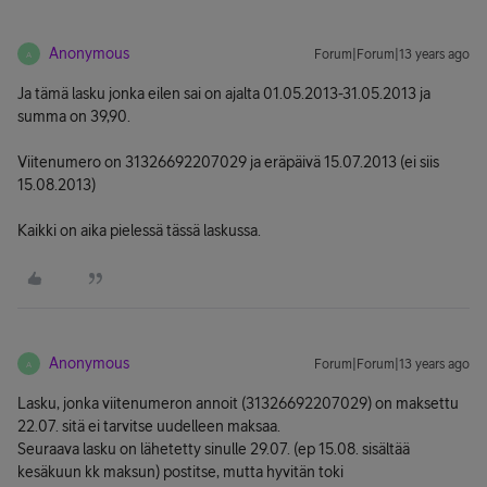
Anonymous
Forum|Forum|13 years ago
A
Ja tämä lasku jonka eilen sai on ajalta 01.05.2013-31.05.2013 ja
summa on 39,90.
Viitenumero on 31326692207029 ja eräpäivä 15.07.2013 (ei siis
15.08.2013)
Kaikki on aika pielessä tässä laskussa.
Anonymous
Forum|Forum|13 years ago
A
Lasku, jonka viitenumeron annoit (31326692207029) on maksettu
22.07. sitä ei tarvitse uudelleen maksaa.
Seuraava lasku on lähetetty sinulle 29.07. (ep 15.08. sisältää
kesäkuun kk maksun) postitse, mutta hyvitän toki