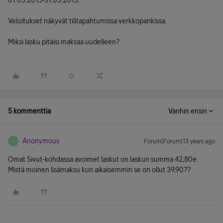
01.05.2013-31.05.2013.
Veloitukset näkyvät tilitapahtumissa verkkopankissa.
Miksi lasku pitäisi maksaa uudelleen?
5 kommenttia
Vanhin ensin
Anonymous
Forum|Forum|13 years ago
A
Omat Sivut-kohdassa avoimet laskut on laskun summa 42,80e.
Mistä moinen lisämaksu kun aikaisemmin se on ollut 39,90??