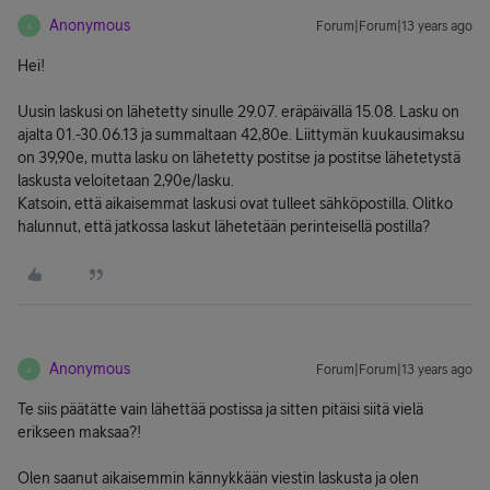
Anonymous
Forum|Forum|13 years ago
A
Hei!
Uusin laskusi on lähetetty sinulle 29.07. eräpäivällä 15.08. Lasku on
ajalta 01.-30.06.13 ja summaltaan 42,80e. Liittymän kuukausimaksu
on 39,90e, mutta lasku on lähetetty postitse ja postitse lähetetystä
laskusta veloitetaan 2,90e/lasku.
Katsoin, että aikaisemmat laskusi ovat tulleet sähköpostilla. Olitko
halunnut, että jatkossa laskut lähetetään perinteisellä postilla?
Anonymous
Forum|Forum|13 years ago
A
Te siis päätätte vain lähettää postissa ja sitten pitäisi siitä vielä
erikseen maksaa?!
Olen saanut aikaisemmin kännykkään viestin laskusta ja olen