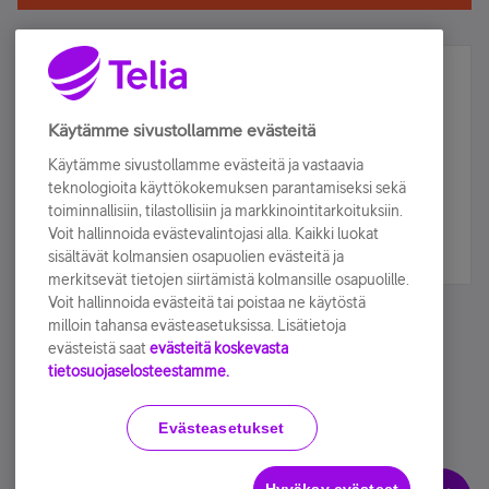
Älä jää paitsi – osallistu ja voita!
Tilaa Telian uutiskirje ja olet mukana arvonnassa.
Käytämme sivustollamme evästeitä
Samalla saat parhaat asiakasedut suoraan
Käytämme sivustollamme evästeitä ja vastaavia
sähköpostiisi.
teknologioita käyttökokemuksen parantamiseksi sekä
toiminnallisiin, tilastollisiin ja markkinointitarkoituksiin.
Voit hallinnoida evästevalintojasi alla. Kaikki luokat
Tilaa nyt
sisältävät kolmansien osapuolien evästeitä ja
merkitsevät tietojen siirtämistä kolmansille osapuolille.
Voit hallinnoida evästeitä tai poistaa ne käytöstä
milloin tahansa evästeasetuksissa. Lisätietoja
evästeistä saat
evästeitä koskevasta
tietosuojaselosteestamme.
Käyttöehdot
Accessibility statement
Evästeasetukset