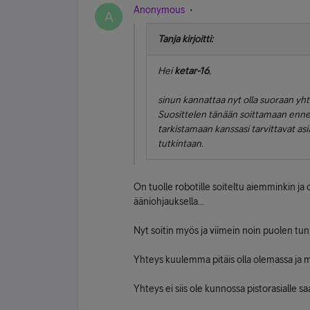
Anonymous
A
Tanja kirjoitti:
Hei
ketar-16
,
sinun kannattaa nyt olla suoraan 
Suosittelen tänään soittamaan ennen
tarkistamaan kanssasi tarvittavat as
tutkintaan.
On tuolle robotille soiteltu aiemminkin ja 
ääniohjauksella...
Nyt soitin myös ja viimein noin puolen tun
Yhteys kuulemma pitäis olla olemassa ja 
Yhteys ei siis ole kunnossa pistorasialle sa