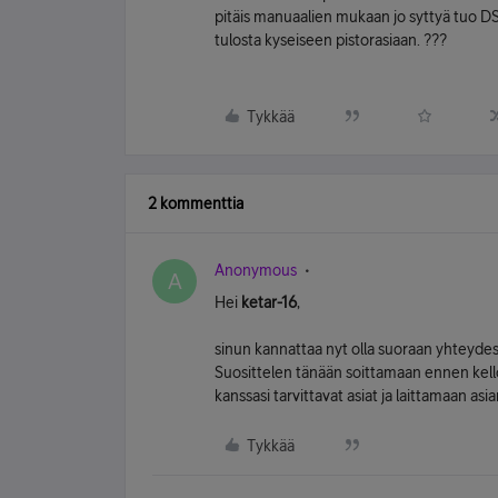
pitäis manuaalien mukaan jo syttyä tuo D
tulosta kyseiseen pistorasiaan. ???
Tykkää
2 kommenttia
Anonymous
A
Hei
ketar-16
,
sinun kannattaa nyt olla suoraan yhtey
Suosittelen tänään soittamaan ennen kello
kanssasi tarvittavat asiat ja laittamaan a
Tykkää