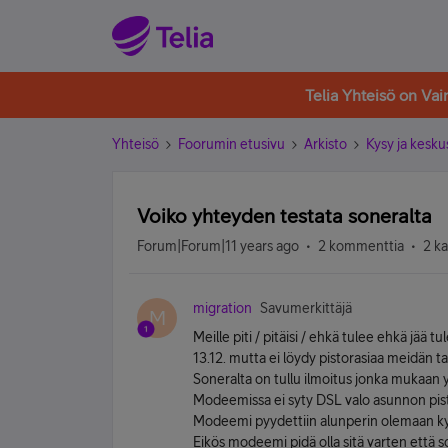
Telia Yhteisö on Va
Yhteisö
Foorumin etusivu
Arkisto
Kysy ja kesku
Voiko yhteyden testata soneralta
Forum|Forum|11 years ago
2 kommenttia
2 k
migration
Savumerkittäjä
M
Meille piti / pitäisi / ehkä tulee ehkä jää t
13.12. mutta ei löydy pistorasiaa meidän ta
Soneralta on tullu ilmoitus jonka mukaan y
Modeemissa ei syty DSL valo asunnon pist
Modeemi pyydettiin alunperin olemaan kyt
Eikös modeemi pidä olla sitä varten että s