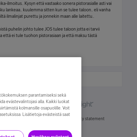
ka-ilmoitus.. Kysyn että vastaako sonera pistorasialle asti vai
sku lankeaa.. kuulemma sitten kun se tulee taloon.. eli vanha
ltä ilmalinjat purettu ja jonnekin maan alle laitettu..
tä puhelin johto tulee JOS tulee taloon jotta ei tarvii
tä ei tule tuohon pistorasiaan ja että maksu tästä
yttökokemuksen parantamiseksi sekä
oida evästevalintojasi alla. Kaikki luokat
irtämistä kolmansille osapuolille. Voit
asetuksissa. Lisätietoja evästeistä saat
Käyttöehdot
Accessibility statement
etukset
Hyväksy evästeet