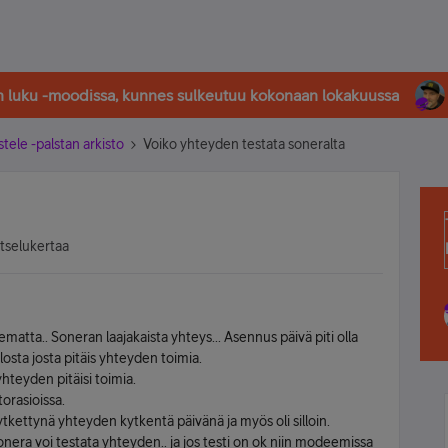
in luku -moodissa, kunnes sulkeutuu kokonaan lokakuussa
stele -palstan arkisto
Voiko yhteyden testata soneralta
atselukertaa
ulematta.. Soneran laajakaista yhteys... Asennus päivä piti olla
losta josta pitäis yhteyden toimia.
hteyden pitäisi toimia.
orasioissa.
kettynä yhteyden kytkentä päivänä ja myös oli silloin.
onera voi testata yhteyden.. ja jos testi on ok niin modeemissa