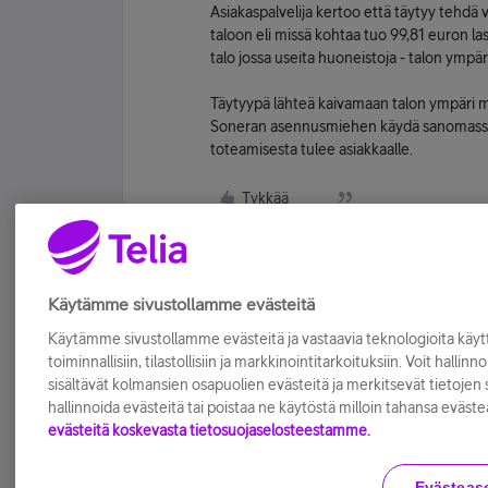
Asiakaspalvelija kertoo että täytyy tehdä vi
taloon eli missä kohtaa tuo 99,81 euron la
talo jossa useita huoneistoja - talon ympäri
Täytyypä lähteä kaivamaan talon ympäri mis
Soneran asennusmiehen käydä sanomassa et
toteamisesta tulee asiakkaalle.
Tykkää
Käytämme sivustollamme evästeitä
Käytämme sivustollamme evästeitä ja vastaavia teknologioita kä
toiminnallisiin, tilastollisiin ja markkinointitarkoituksiin. Voit hallinn
sisältävät kolmansien osapuolien evästeitä ja merkitsevät tietojen si
hallinnoida evästeitä tai poistaa ne käytöstä milloin tahansa eväste
evästeitä koskevasta tietosuojaselosteestamme.
Evästeas