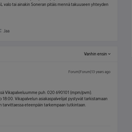
SL valo tai ainakin Soneran pitäis mennä takuuseen yhteyden
Jaa
Vanhin ensin
Forum|Forum|13 years ago
dessä Vikapalveluumme puh. 020 690101 (mpm/pvm).
 18:00. Vikapalvelun asiakaspalvelijat pystyvät tarkistamaan
sian tarvittaessa eteenpäin tarkempaan tutkintaan.