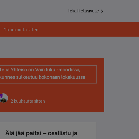
Telia.fi etusivulle
2 kuukautta sitten
Telia Yhteisö on Vain luku -moodissa,
kunnes sulkeutuu kokonaan lokakuussa
2 kuukautta sitten
Älä jää paitsi – osallistu ja