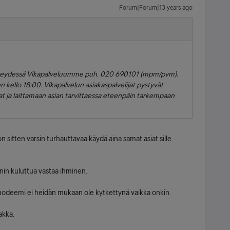
Forum|Forum|13 years ago
yhteydessä Vikapalveluumme puh. 020 690101 (mpm/pvm).
 kello 18:00. Vikapalvelun asiakaspalvelijat pystyvät
iat ja laittamaan asian tarvittaessa eteenpäin tarkempaan
on sitten varsin turhauttavaa käydä aina samat asiat sille
nin kuluttua vastaa ihminen.
modeemi ei heidän mukaan ole kytkettynä vaikka onkin.
akka.