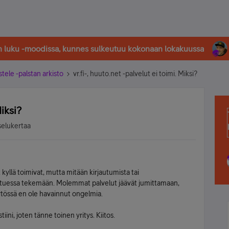
in luku -moodissa, kunnes sulkeutuu kokonaan lokakuussa
stele -palstan arkisto
vr.fi-, huuto.net -palvelut ei toimi. Miksi?
Miksi?
selukertaa
 kyllä toimivat, mutta mitään kirjautumista tai
tuessa tekemään. Molemmat palvelut jäävät jumittamaan,
ytössä en ole havainnut ongelmia.
ini, joten tänne toinen yritys. Kiitos.