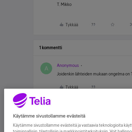
T. Mikko
Tykkää
1 kommentti
Anonymous
A
Joidenkin lähteiden mukaan ongelma on Ti
Tykkää
Käytämme sivustollamme evästeitä
Käytämme sivustollamme evästeitä ja vastaavia teknologioita kä
toiminnallisiin, tilastollisiin ja markkinointitarkoituksiin. Voit hallinn