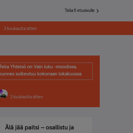
Telia.fi etusivulle
2 kuukautta sitten
Telia Yhteisö on Vain luku -moodissa,
kunnes sulkeutuu kokonaan lokakuussa
2 kuukautta sitten
Älä jää paitsi – osallistu ja