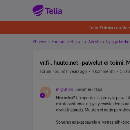
Telia Yhteisö on Va
Yhteisö
Foorumin etusivu
Arkisto
Kysy ja kesku
vr.fi-, huuto.net -palvelut ei toimi. 
Forum|Forum|11 years ago
1 kommentti
5 kat
migration
Savumerkittäjä
M
Niin miksi? Ulkopuolisella proxylla palvelut
ostotapahtumaa ei pysty evästeiden puut
eivätkä lataudu. Muuten ei netin peruskä
Soneran asiakaspalvelu ei vastaa sähköposti