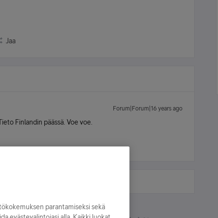
Jaa
Forum|Forum|16 years ago
eto Finlandin päässä. Voe voe.
yttökokemuksen parantamiseksi sekä
oida evästevalintojasi alla. Kaikki luokat