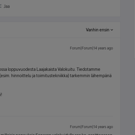
Jaa
Vanhin ensin
Forum|Forum|14 years ago
ossa loppuvuodesta Laajakaista Valokuitu. Tiedotamme
(esim. hinnoittelu ja toimitustekniikka) tarkemmin lähempänä
i!
Forum|Forum|14 years ago