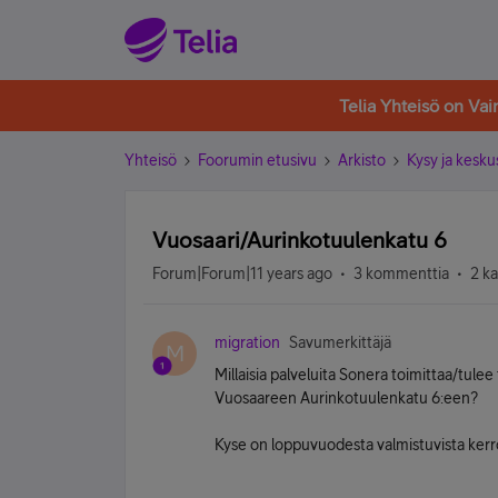
Telia Yhteisö on Va
Yhteisö
Foorumin etusivu
Arkisto
Kysy ja kesku
Vuosaari/Aurinkotuulenkatu 6
Forum|Forum|11 years ago
3 kommenttia
2 k
migration
Savumerkittäjä
M
Millaisia palveluita Sonera toimittaa/tu
Vuosaareen Aurinkotuulenkatu 6:een?
Kyse on loppuvuodesta valmistuvista kerro