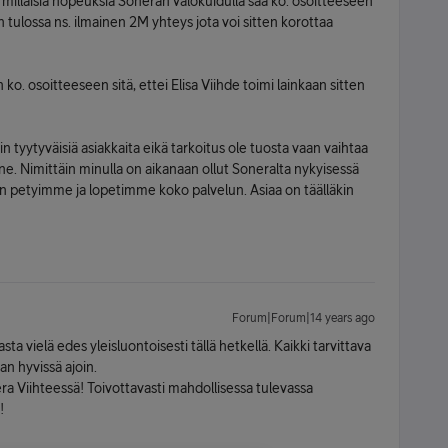
 millaisia nopeuksia Soneran valokuidulla saa ko. osoitteeseen
 tulossa ns. ilmainen 2M yhteys jota voi sitten korottaa
o. osoitteeseen sitä, ettei Elisa Viihde toimi lainkaan sitten
in tyytyväisiä asiakkaita eikä tarkoitus ole tuosta vaan vaihtaa
. Nimittäin minulla on aikanaan ollut Soneralta nykyisessä
hen petyimme ja lopetimme koko palvelun. Asiaa on täälläkin
Forum|Forum|14 years ago
 vielä edes yleisluontoisesti tällä hetkellä. Kaikki tarvittava
n hyvissä ajoin.
a Viihteessä! Toivottavasti mahdollisessa tulevassa
!