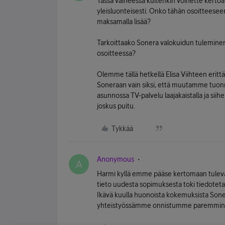
Tässä vaiheessa kuitenkin voinette kertoa
yleisluonteisesti. Onko tähän osoitteeseen
maksamalla lisää?
Tarkoittaako Sonera valokuidun tuleminen k
osoitteessa?
Olemme tällä hetkellä Elisa Viihteen erittä
Soneraan vain siksi, että muutamme tuonne
asunnossa TV-palvelu laajakaistalla ja sii
joskus puitu.
Tykkää
Anonymous
A
Harmi kyllä emme pääse kertomaan tulevasta
tieto uudesta sopimuksesta toki tiedotetaa
Ikävä kuulla huonoista kokemuksista Soner
yhteistyössämme onnistumme paremmin