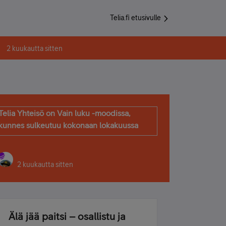
Telia.fi etusivulle
2 kuukautta sitten
Telia Yhteisö on Vain luku -moodissa,
kunnes sulkeutuu kokonaan lokakuussa
2 kuukautta sitten
Älä jää paitsi – osallistu ja