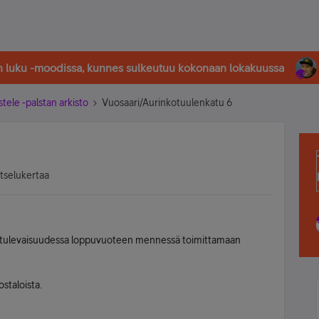
in luku -moodissa, kunnes sulkeutuu kokonaan lokakuussa
stele -palstan arkisto
Vuosaari/Aurinkotuulenkatu 6
atselukertaa
lee tulevaisuudessa loppuvuoteen mennessä toimittamaan
staloista.