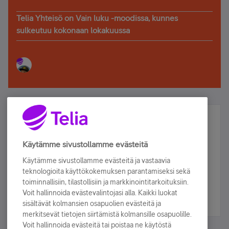
Telia Yhteisö on Vain luku -moodissa, kunnes
sulkeutuu kokonaan lokakuussa
Älä jää paitsi – osallistu ja voita!
Tilaa Telian uutiskirje ja olet mukana arvonnassa.
Käytämme sivustollamme evästeitä
Samalla saat parhaat asiakasedut suoraan
Käytämme sivustollamme evästeitä ja vastaavia
sähköpostiisi.
teknologioita käyttökokemuksen parantamiseksi sekä
toiminnallisiin, tilastollisiin ja markkinointitarkoituksiin.
Voit hallinnoida evästevalintojasi alla. Kaikki luokat
Tilaa nyt
sisältävät kolmansien osapuolien evästeitä ja
merkitsevät tietojen siirtämistä kolmansille osapuolille.
Voit hallinnoida evästeitä tai poistaa ne käytöstä