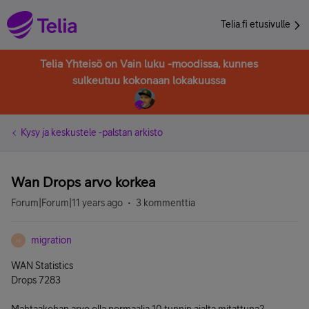
Telia.fi etusivulle
Telia Yhteisö on Vain luku -moodissa, kunnes
sulkeutuu kokonaan lokakuussa
Kysy ja keskustele -palstan arkisto
Wan Drops arvo korkea
Forum|Forum|11 years ago
3 kommenttia
migration
M
WAN Statistics
Drops 7283