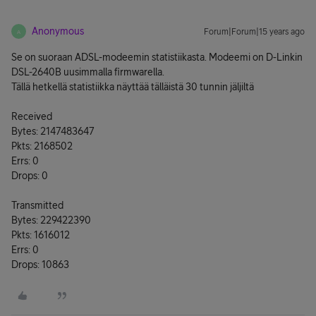
Anonymous
Forum|Forum|15 years ago
A
Se on suoraan ADSL-modeemin statistiikasta. Modeemi on D-Linkin
DSL-2640B uusimmalla firmwarella.
Tällä hetkellä statistiikka näyttää tälläistä 30 tunnin jäljiltä
Received
Bytes: 2147483647
Pkts: 2168502
Errs: 0
Drops: 0
Transmitted
Bytes: 229422390
Pkts: 1616012
Errs: 0
Drops: 10863