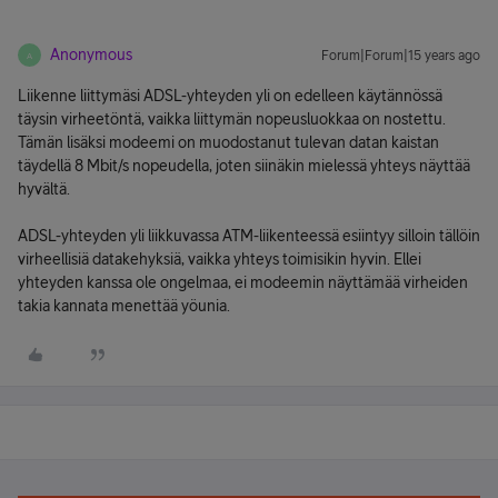
Anonymous
Forum|Forum|15 years ago
A
Liikenne liittymäsi ADSL-yhteyden yli on edelleen käytännössä
täysin virheetöntä, vaikka liittymän nopeusluokkaa on nostettu.
Tämän lisäksi modeemi on muodostanut tulevan datan kaistan
täydellä 8 Mbit/s nopeudella, joten siinäkin mielessä yhteys näyttää
hyvältä.
ADSL-yhteyden yli liikkuvassa ATM-liikenteessä esiintyy silloin tällöin
virheellisiä datakehyksiä, vaikka yhteys toimisikin hyvin. Ellei
yhteyden kanssa ole ongelmaa, ei modeemin näyttämää virheiden
takia kannata menettää yöunia.