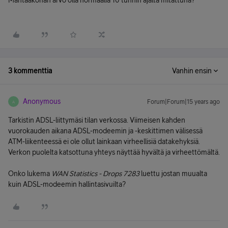
Mahtaakohan arvo olla normaalia 10 tunnin ajalta mitattuna?
3 kommenttia
Vanhin ensin
Anonymous
Forum|Forum|15 years ago
A
Tarkistin ADSL-liittymäsi tilan verkossa. Viimeisen kahden
vuorokauden aikana ADSL-modeemin ja -keskittimen välisessä
ATM-liikenteessä ei ole ollut lainkaan virheellisiä datakehyksiä.
Verkon puolelta katsottuna yhteys näyttää hyvältä ja virheettömältä.
Onko lukema
WAN Statistics - Drops 7283
luettu jostan muualta
kuin ADSL-modeemin hallintasivuilta?